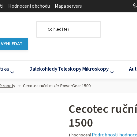
ti
Hodnocení obchodu
Mapa serveru
tika
Dalekohledy Teleskopy Mikroskopy
Aut
é roboty
Cecotec ruční mixér PowerGear 1500
Cecotec ručn
1500
Průměrné
Podrobnosti hodnoce
1 hodnocení