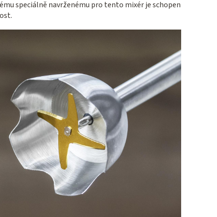
tému speciálně navrženému pro tento mixér je schopen
ost.