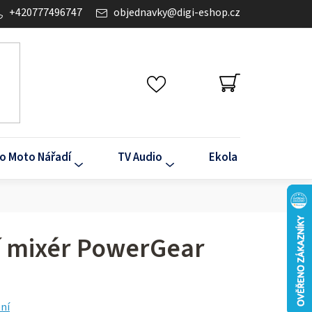
+420777496747
objednavky
@
digi-eshop.cz
NÁKUPNÍ
KOŠÍK
o Moto Nářadí
TV Audio
Ekola
Klima
í mixér PowerGear
ní