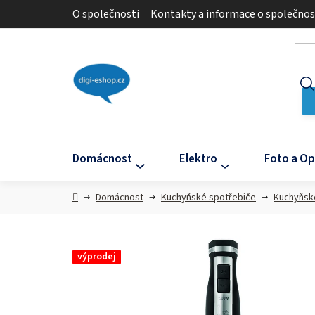
Přejít
O společnosti
Kontakty a informace o společnos
na
obsah
Domácnost
Elektro
Foto a Op
Domů
Domácnost
Kuchyňské spotřebiče
Kuchyňsk
výprodej