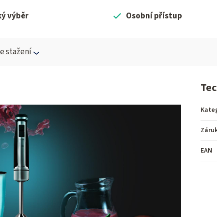
ký výběr
Osobní přístup
 stažení
Tec
Kate
Záru
EAN