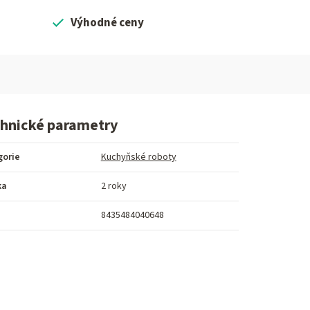
Výhodné ceny
hnické parametry
gorie
Kuchyňské roboty
ka
2 roky
8435484040648