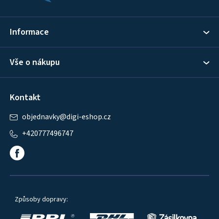
t
í
Informace
Vše o nákupu
Kontakt
objednavky
@
digi-eshop.cz
+420777496747
Způsoby dopravy: