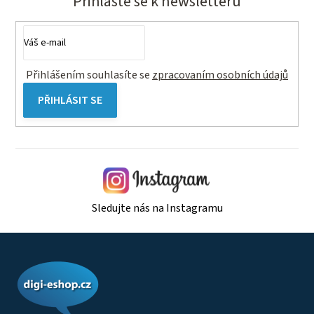
Přihlaste se k newsletteru
Přihlášením souhlasíte se
zpracovaním osobních údajů
PŘIHLÁSIT SE
Sledujte nás na Instagramu
Z
á
p
a