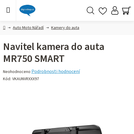
Přejít
na
obsah
Hledat
NÁ
KO
Domů
Auto Moto Nářadí
Kamery do auta
Navitel kamera do auta
MR750 SMART
Průměrné
Podrobnosti hodnocení
Neohodnoceno
hodnocení
Kód:
VKAUNVRXXX97
produktu
je
0,0
z 5
hvězdiček.