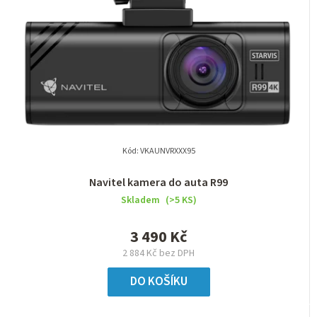
Kód:
VKAUNVRXXX95
Navitel kamera do auta R99
Skladem
(>5 KS)
3 490 Kč
2 884 Kč bez DPH
DO KOŠÍKU