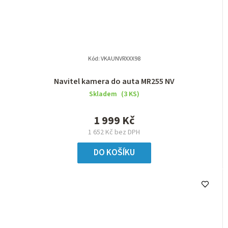
Kód:
VKAUNVRXXX98
Navitel kamera do auta MR255 NV
Skladem
(3 KS)
1 999 Kč
1 652 Kč bez DPH
DO KOŠÍKU