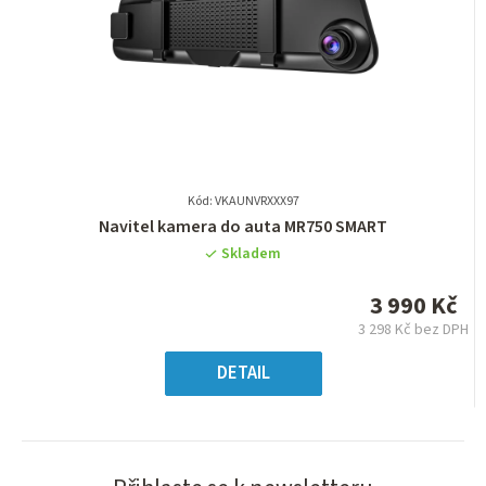
Kód: VKAUNVRXXX97
Průměrné
Navitel kamera do auta MR750 SMART
hodnocení
Skladem
produktu
je
3 990 Kč
0,0
3 298 Kč bez DPH
z
Měrná
5
cena:
DETAIL
hvězdiček.