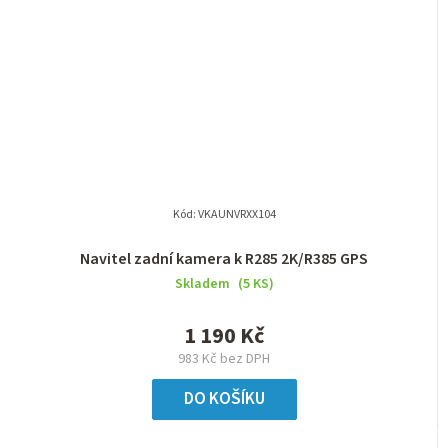
Kód:
VKAUNVRXX104
Navitel zadní kamera k R285 2K/R385 GPS
Skladem
(5 KS)
1 190 Kč
983 Kč bez DPH
DO KOŠÍKU