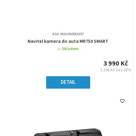
Kód: VKAUNVRXXX97
Průměrné
Navitel kamera do auta MR750 SMART
hodnocení
Skladem
produktu
je
3 990 Kč
0,0
3 298 Kč bez DPH
z
Měrná
5
cena:
DETAIL
hvězdiček.