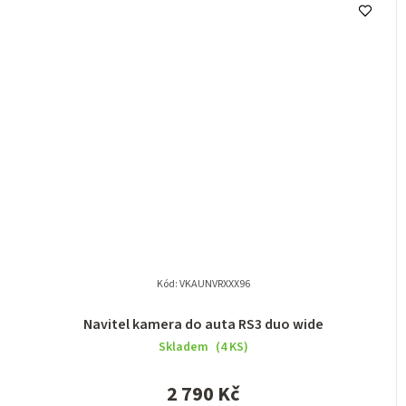
Kód:
VKAUNVRXXX96
Navitel kamera do auta RS3 duo wide
Skladem
(4 KS)
2 790 Kč