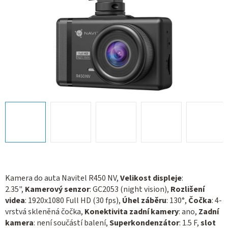
Kamera do auta Navitel R450 NV,
Velikost displeje
:
2.35",
Kamerový senzor
: GC2053 (night vision),
Rozlišení
videa
: 1920х1080 Full HD (30 fps),
Úhel záběru
: 130°,
Čočka
: 4-
vrstvá skleněná čočka,
Konektivita zadní kamery
: ano,
Zadní
kamera
: není součástí balení,
Superkondenzátor
: 1.5 F,
slot