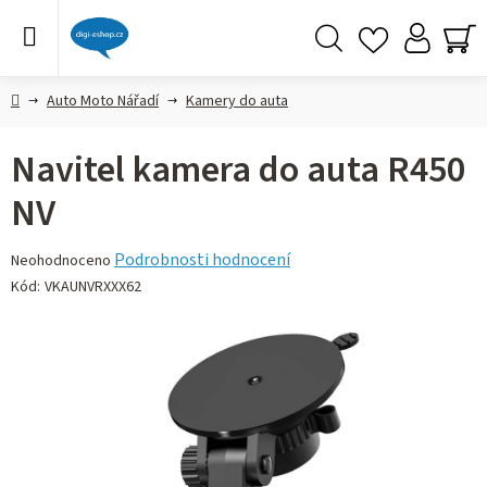
Přejít
na
obsah
Hledat
NÁ
KO
Domů
Auto Moto Nářadí
Kamery do auta
Navitel kamera do auta R450
NV
Průměrné
Podrobnosti hodnocení
Neohodnoceno
hodnocení
Kód:
VKAUNVRXXX62
produktu
je
0,0
z 5
hvězdiček.