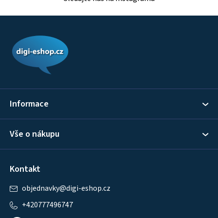
Z
á
p
a
t
í
Informace
Vše o nákupu
Kontakt
objednavky
@
digi-eshop.cz
+420777496747