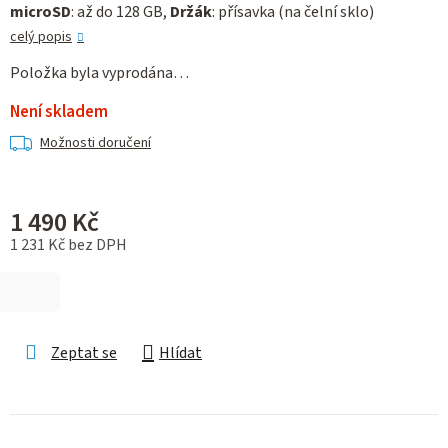
microSD
: až do 128 GB,
Držák
: přísavka (na čelní sklo)
celý popis
Položka byla vyprodána…
Není skladem
Možnosti doručení
1 490 Kč
1 231 Kč bez DPH
Měrná cena:
Zeptat se
Hlídat