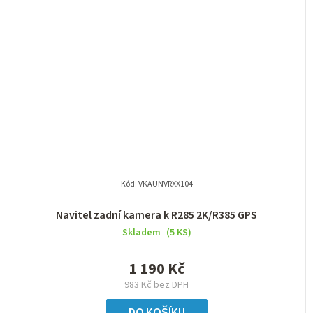
Kód:
VKAUNVRXX104
Navitel zadní kamera k R285 2K/R385 GPS
Skladem
(5 KS)
1 190 Kč
983 Kč bez DPH