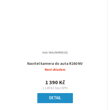
Kód:
VKAUNVRXX102
Navitel kamera do auta R260 NV
Není skladem
1 390 Kč
1 149 Kč bez DPH
DETAIL