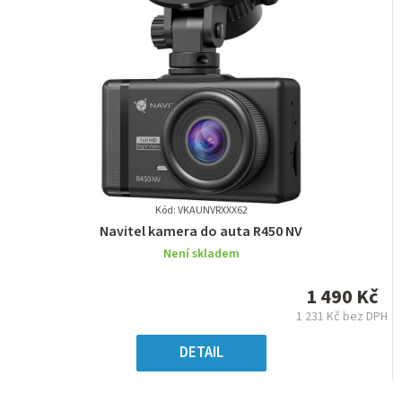
Kód: VKAUNVRXXX62
Průměrné
Navitel kamera do auta R450 NV
hodnocení
Není skladem
produktu
je
1 490 Kč
0,0
1 231 Kč bez DPH
z
Měrná
5
cena:
DETAIL
hvězdiček.