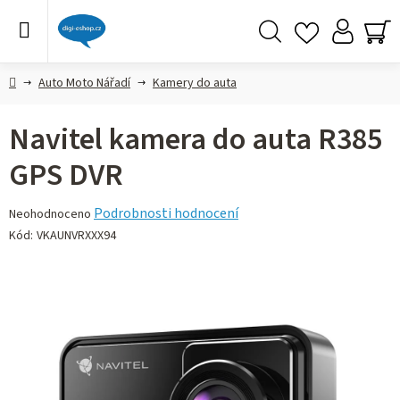
Přejít
na
obsah
Hledat
NÁ
KO
Domů
Auto Moto Nářadí
Kamery do auta
Navitel kamera do auta R385
GPS DVR
Průměrné
Podrobnosti hodnocení
Neohodnoceno
hodnocení
Kód:
VKAUNVRXXX94
produktu
je
0,0
z 5
hvězdiček.