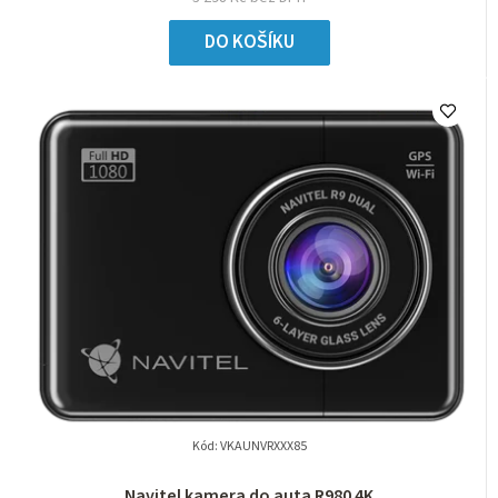
DO KOŠÍKU
Kód:
VKAUNVRXXX85
Navitel kamera do auta R980 4K