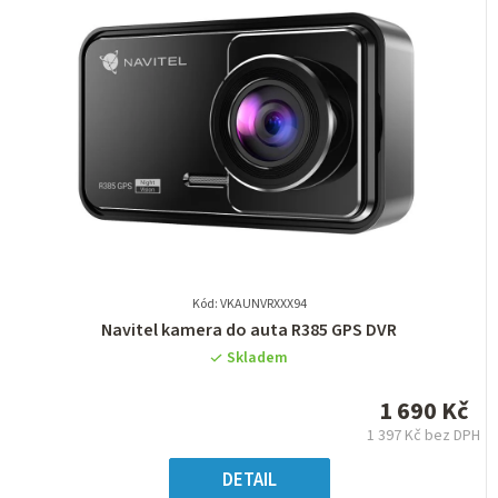
Kód: VKAUNVRXXX94
Průměrné
Navitel kamera do auta R385 GPS DVR
hodnocení
Skladem
produktu
je
1 690 Kč
0,0
1 397 Kč bez DPH
z
Měrná
5
cena:
DETAIL