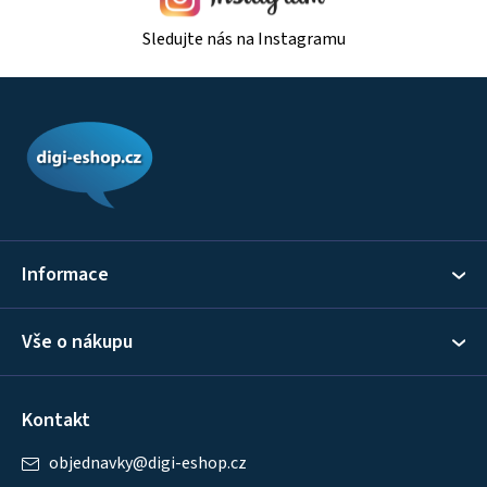
Sledujte nás na Instagramu
Z
á
p
a
t
í
Informace
Vše o nákupu
Kontakt
objednavky
@
digi-eshop.cz