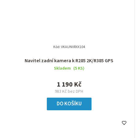
Kód:
VKAUNVRXX104
Navitel zadní kamera k R285 2K/R385 GPS
Skladem
(5 KS)
1 190 Kč
983 Kč bez DPH
DO KOŠÍKU