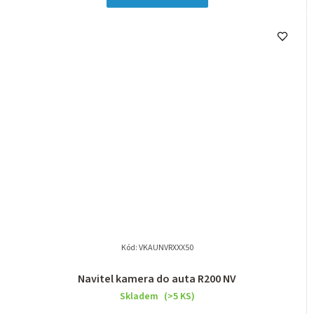
Kód:
VKAUNVRXXX50
Navitel kamera do auta R200 NV
Skladem
(>5 KS)