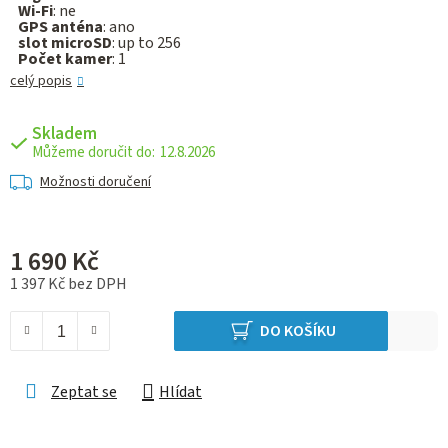
Wi-Fi
: ne
GPS anténa
: ano
slot microSD
: up to 256
Počet kamer
: 1
celý popis
Skladem
12.8.2026
Možnosti doručení
1 690 Kč
1 397 Kč bez DPH
Měrná cena:
DO KOŠÍKU
Zeptat se
Hlídat