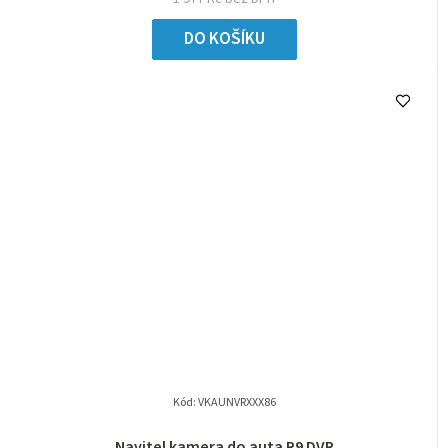
DO KOŠÍKU
Kód:
VKAUNVRXXX86
Navitel kamera do auta R9 DVR