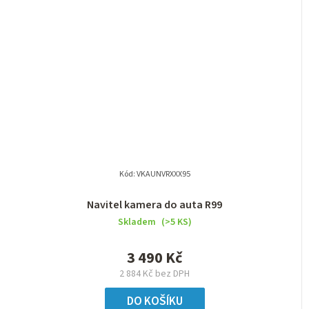
Kód:
VKAUNVRXXX95
Navitel kamera do auta R99
Skladem
(>5 KS)
3 490 Kč
2 884 Kč bez DPH
DO KOŠÍKU