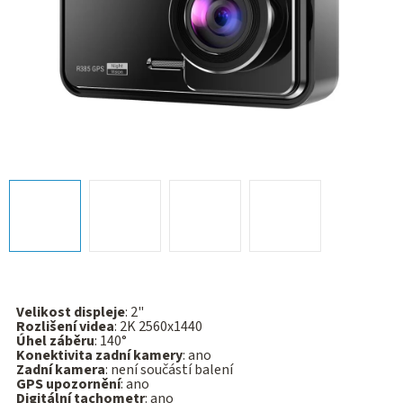
Velikost displeje
: 2"
Rozlišení videa
: 2K 2560x1440
Úhel záběru
: 140°
Konektivita zadní kamery
: ano
Zadní kamera
: není součástí balení
GPS upozornění
: ano
Digitální tachometr
: ano