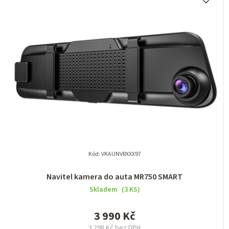
Kód:
VKAUNVRXXX97
Navitel kamera do auta MR750 SMART
Skladem
(3 KS)
3 990 Kč
3 298 Kč bez DPH