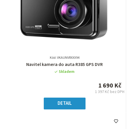
Kód: VKAUNVRXXX94
Průměrné
Navitel kamera do auta R385 GPS DVR
hodnocení
Skladem
produktu
je
1 690 Kč
0,0
1 397 Kč bez DPH
z
Měrná
5
cena:
DETAIL
hvězdiček.