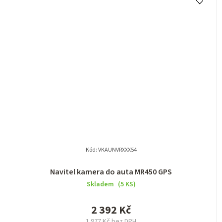
Kód:
VKAUNVRXXX54
Navitel kamera do auta MR450 GPS
Skladem
(5 KS)
2 392 Kč
1 977 Kč bez DPH