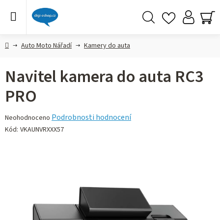
Přejít
na
obsah
Hledat
NÁ
KO
Domů
Auto Moto Nářadí
Kamery do auta
Navitel kamera do auta RC3
PRO
Průměrné
Podrobnosti hodnocení
Neohodnoceno
hodnocení
Kód:
VKAUNVRXXX57
produktu
je
0,0
z 5
hvězdiček.