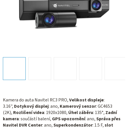
Kamera do auta Navitel RC3 PRO,
Velikost displeje
:
3.16",
Dotykový displej
: ano,
Kamerový senzor
: GC4653
(2K),
Rozlišení videa
: 1920x1080,
Úhel záběru
: 135°,
Zadní
kamera
: součástí balení,
GPS upozornění
: ano,
Správa přes
Navitel DVR Center
: ano,
Superkondenzátor
: 1.5 F,
slot