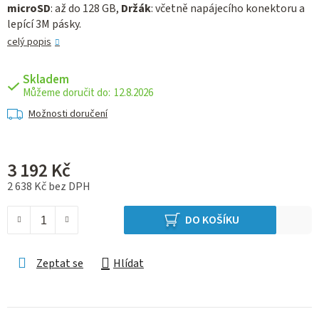
microSD
: až do 128 GB,
Držák
: včetně napájecího konektoru a
lepící 3M pásky.
celý popis
Skladem
12.8.2026
Možnosti doručení
3 192 Kč
2 638 Kč bez DPH
Měrná cena:
DO KOŠÍKU
Zeptat se
Hlídat