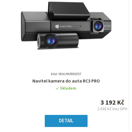
Kód: VKAUNVRXXX57
Průměrné
Navitel kamera do auta RC3 PRO
hodnocení
Skladem
produktu
je
3 192 Kč
0,0
2 638 Kč bez DPH
z
Měrná
5
cena:
DETAIL
hvězdiček.