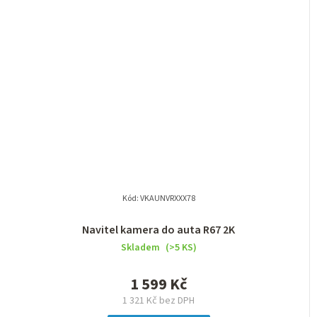
Kód:
VKAUNVRXXX78
Navitel kamera do auta R67 2K
Skladem
(>5 KS)
1 599 Kč
1 321 Kč bez DPH