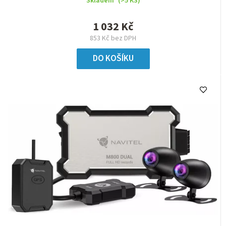
Skladem
(>5 KS)
1 032 Kč
853 Kč bez DPH
DO KOŠÍKU