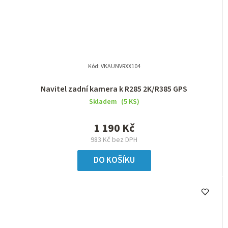
Kód:
VKAUNVRXX104
Navitel zadní kamera k R285 2K/R385 GPS
Skladem
(5 KS)
1 190 Kč
983 Kč bez DPH
DO KOŠÍKU