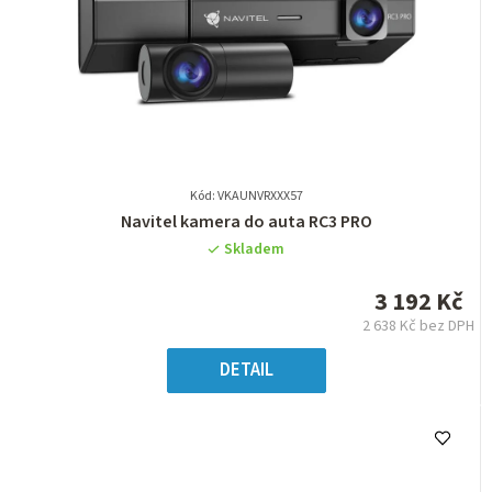
Kód: VKAUNVRXXX57
Průměrné
Navitel kamera do auta RC3 PRO
hodnocení
Skladem
produktu
je
3 192 Kč
0,0
2 638 Kč bez DPH
z
Měrná
5
cena:
DETAIL
hvězdiček.