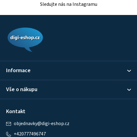
Sledujte nás na Instagramu
Z
á
p
a
t
í
Informace
Vše o nákupu
Kontakt
objednavky
@
digi-eshop.cz
+420777496747