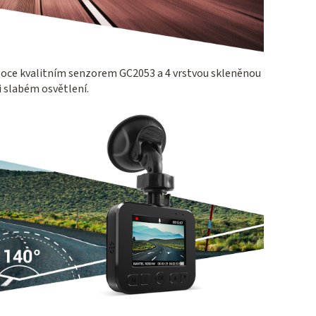
soce kvalitním senzorem GC2053 a 4 vrstvou skleněnou
ři slabém osvětlení.