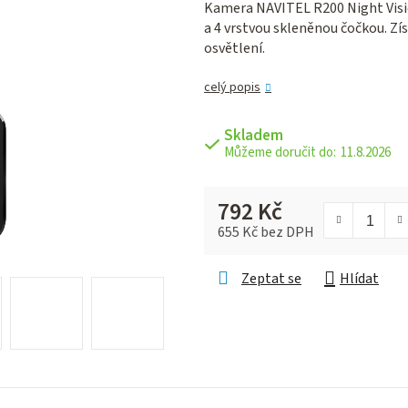
Kamera NAVITEL R200 Night Visi
je
a 4 vrstvou skleněnou čočkou. Zís
0,0
osvětlení.
z 5
hvězdiček.
celý popis
Skladem
11.8.2026
792 Kč
655 Kč bez DPH
Měrná cena:
Zeptat se
Hlídat