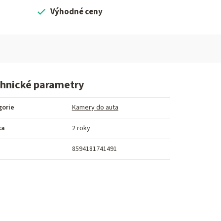
Výhodné ceny
hnické parametry
gorie
Kamery do auta
ka
2 roky
8594181741491