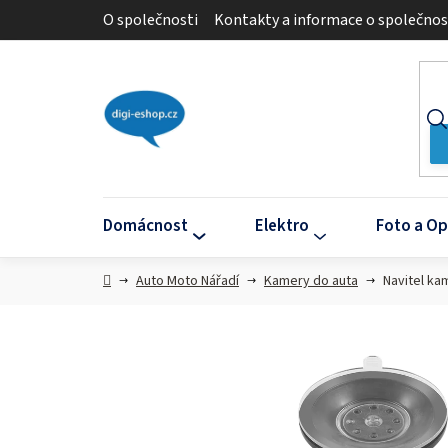
Přejít
O společnosti
Kontakty a informace o společnos
na
obsah
Domácnost
Elektro
Foto a Op
Domů
Auto Moto Nářadí
Kamery do auta
Navitel ka