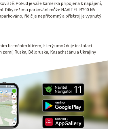
arkoviště. Pokud je vaše kamerka připojena k napájení,
ní. Díky režimu parkování může NAVITEL R200 NV
aparkováno, řidič je nepřítomný a přístroj je vypnutý.
čním licenčním klíčem, který umožňuje instalaci
 zemí, Ruska, Běloruska, Kazachstánu a Ukrajiny.