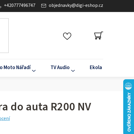
+420777496747
objednavky
@
digi-eshop.cz
NÁKUPNÍ
KOŠÍK
o Moto Nářadí
TV Audio
Ekola
Klima
ra do auta R200 NV
ocení