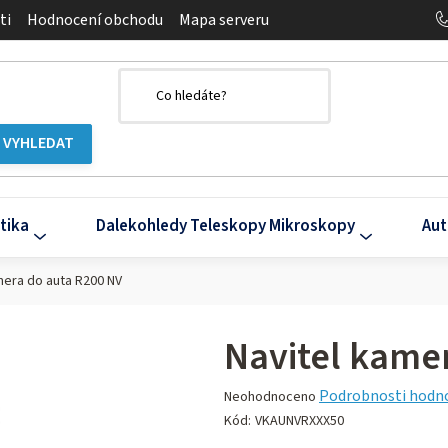
ti
Hodnocení obchodu
Mapa serveru
tika
Dalekohledy Teleskopy Mikroskopy
Aut
mera do auta R200 NV
Navitel kame
Průměrné
Podrobnosti hodn
Neohodnoceno
hodnocení
Kód:
VKAUNVRXXX50
produktu