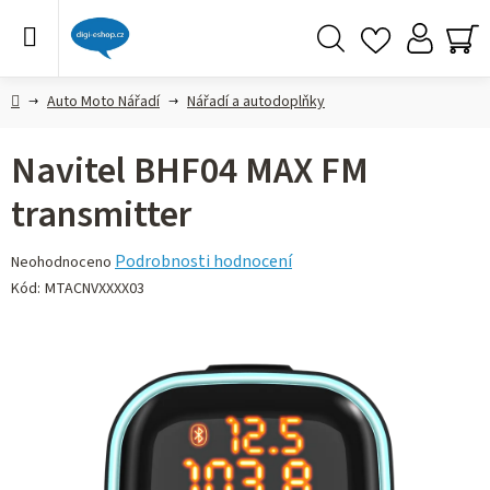
Přejít
na
obsah
Hledat
NÁ
KO
Domů
Auto Moto Nářadí
Nářadí a autodoplňky
Navitel BHF04 MAX FM
transmitter
Průměrné
Podrobnosti hodnocení
Neohodnoceno
hodnocení
Kód:
MTACNVXXXX03
produktu
je
0,0
z 5
hvězdiček.