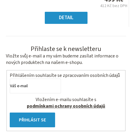
0,0
412 Kč bez DPH
z
Měrná
5
cena:
DETAIL
hvězdiček.
Přihlaste se k newsletteru
Vložte svůj e-mail a my vám budeme zasílat informace o
nových produktech na našem e-shopu.
Přihlášením souhlasíte se
zpracovaním osobních údajů
Vložením e-mailu souhlasíte s
podmínkami ochrany osobních údajů
PŘIHLÁSIT SE