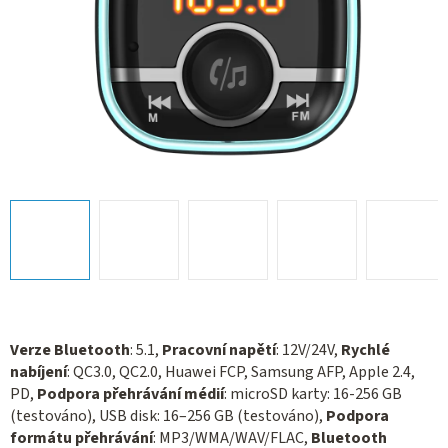
Verze Bluetooth
: 5.1,
Pracovní napětí
: 12V/24V,
Rychlé
nabíjení
: QC3.0, QC2.0, Huawei FCP, Samsung AFP, Apple 2.4,
PD,
Podpora přehrávání médií
: microSD karty: 16-256 GB
(testováno), USB disk: 16–256 GB (testováno),
Podpora
formátu přehrávání
: МР3/WMA/WAV/FLAC,
Bluetooth