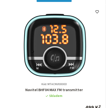
hvězdiček.
Kód: MTACNVXXXX03
Průměrné
Navitel BHF04 MAX FM transmitter
hodnocení
Skladem
produktu
je
499 Kč