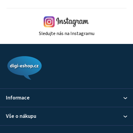
Sledujte nás na Instagramu
Z
á
p
a
t
í
Informace
Vše o nákupu