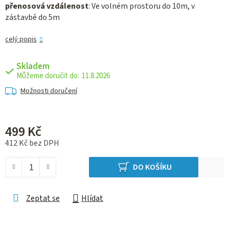
přenosová vzdálenost
: Ve volném prostoru do 10m, v
zástavbě do 5m
celý popis
Skladem
11.8.2026
Možnosti doručení
499 Kč
412 Kč bez DPH
Měrná cena:
DO KOŠÍKU
Zeptat se
Hlídat