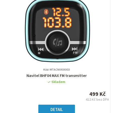
Kód: MTACNVXXXX03
Průměrné
Navitel BHF04 MAX FM transmitter
hodnocení
Skladem
produktu
je
499 Kč
0,0
412 Kč bez DPH
z
Měrná
5
cena:
DETAIL