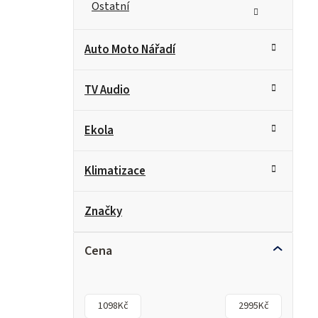
Ostatní
Auto Moto Nářadí
TV Audio
Ekola
Klimatizace
Značky
Cena
1098
Kč
2995
Kč