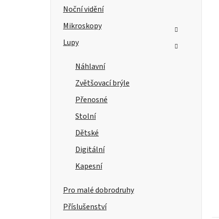
Noční vidění
Mikroskopy
Lupy
Náhlavní
Zvětšovací brýle
Přenosné
Stolní
Dětské
Digitální
Kapesní
Pro malé dobrodruhy
Příslušenství