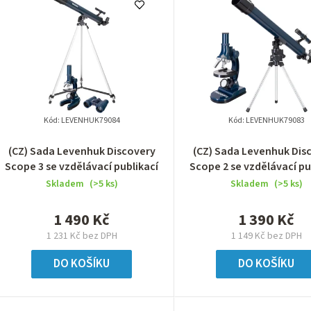
Kód:
LEVENHUK79084
Kód:
LEVENHUK79083
(CZ) Sada Levenhuk Discovery
(CZ) Sada Levenhuk Dis
Scope 3 se vzdělávací publikací
Scope 2 se vzdělávací pu
Skladem
(>5 ks)
Skladem
(>5 ks)
1 490 Kč
1 390 Kč
1 231 Kč bez DPH
1 149 Kč bez DPH
DO KOŠÍKU
DO KOŠÍKU