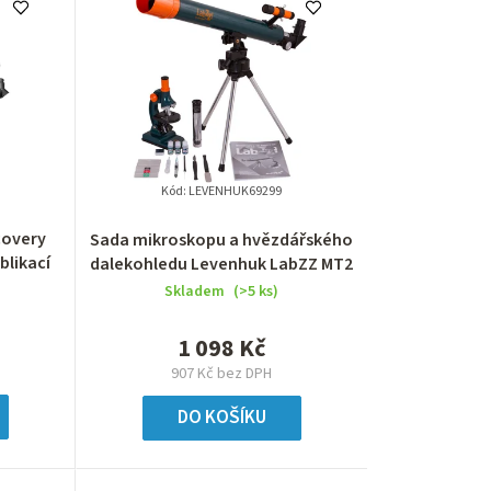
e
n
í
p
r
Kód:
LEVENHUK69299
o
covery
Sada mikroskopu a hvězdářského
blikací
dalekohledu Levenhuk LabZZ MT2
d
Skladem
(>5 ks)
u
1 098 Kč
k
907 Kč bez DPH
t
DO KOŠÍKU
ů