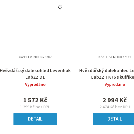
Kód:
LEVENHUK70787
Kód:
LEVENHUK77113
Hvězdářský dalekohled Levenhuk
Hvězdářský dalekohled L
LabZZ D1
LabZZ TK76 s kufřík
Vyprodáno
Vyprodáno
1 572 Kč
2 994 Kč
1 299 Kč bez DPH
2 474 Kč bez DPH
DETAIL
DETAIL