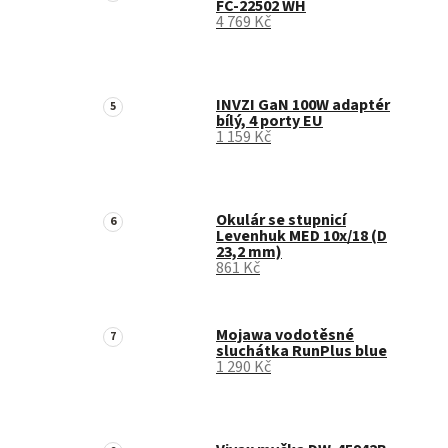
FC-22502 WH
4 769 Kč
INVZI GaN 100W adaptér
bílý, 4 porty EU
1 159 Kč
Okulár se stupnicí
Levenhuk MED 10x/18 (D
23,2 mm)
861 Kč
Mojawa vodotěsné
sluchátka RunPlus blue
1 290 Kč