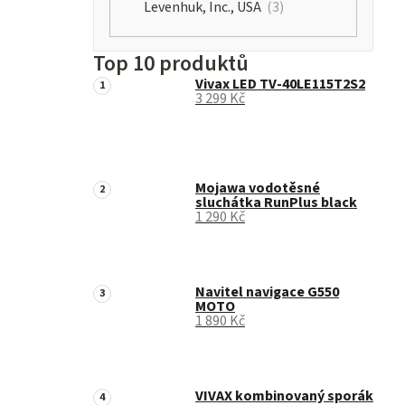
Levenhuk, Inc., USA
3
Top 10 produktů
Vivax LED TV-40LE115T2S2
3 299 Kč
Mojawa vodotěsné
sluchátka RunPlus black
1 290 Kč
Navitel navigace G550
MOTO
1 890 Kč
VIVAX kombinovaný sporák