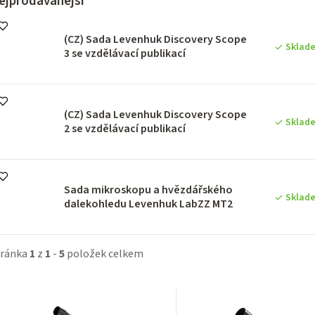
ejprodávanější
(CZ) Sada Levenhuk Discovery Scope
Sklad
3 se vzdělávací publikací
(CZ) Sada Levenhuk Discovery Scope
Sklad
2 se vzdělávací publikací
Sada mikroskopu a hvězdářského
Sklad
dalekohledu Levenhuk LabZZ MT2
tránka
1
z
1
-
5
položek celkem