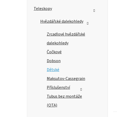
n
e
Teleskopy
l
Hvězdářské dalekohledy
Zrcadlové hvězdářské
dalekohledy
Čočkové
Dobson
Dětské
Maksutov-Cassegrain
Příslušenství
Tubus bez montáže
(OTA)