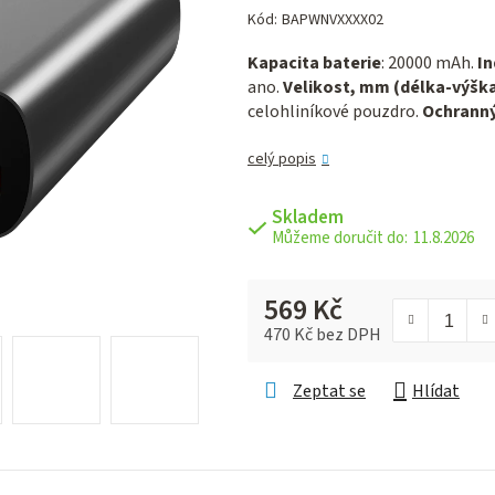
hodnocení
Kód:
BAPWNVXXXX02
produktu
Kapacita baterie
: 20000 mAh.
In
je
ano.
Velikost, mm (délka-výška
0,0
celohliníkové pouzdro.
Ochranný
z 5
hvězdiček.
celý popis
Skladem
11.8.2026
569 Kč
470 Kč bez DPH
Měrná cena:
Zeptat se
Hlídat