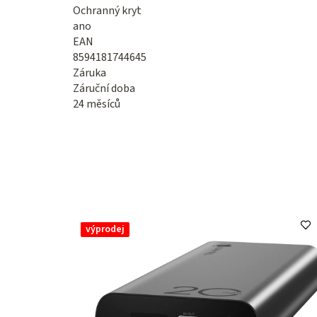
Ochranný kryt
ano
EAN
8594181744645
Záruka
Záruční doba
24 měsíců
výprodej