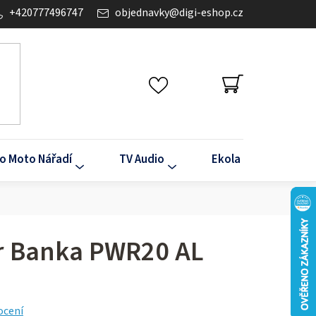
+420777496747
objednavky
@
digi-eshop.cz
NÁKUPNÍ
KOŠÍK
o Moto Nářadí
TV Audio
Ekola
Klima
r Banka PWR20 AL
ocení