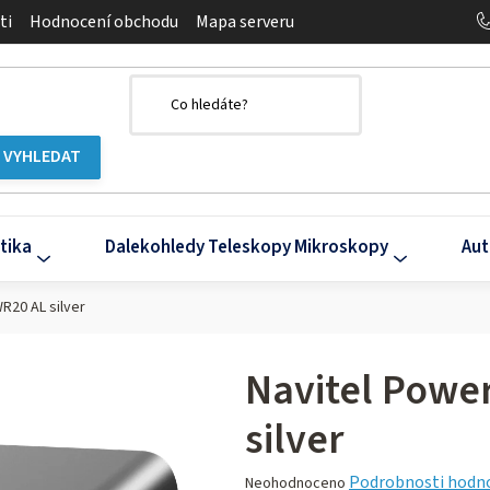
ti
Hodnocení obchodu
Mapa serveru
tika
Dalekohledy Teleskopy Mikroskopy
Aut
R20 AL silver
Navitel Powe
silver
Průměrné
Podrobnosti hodn
Neohodnoceno