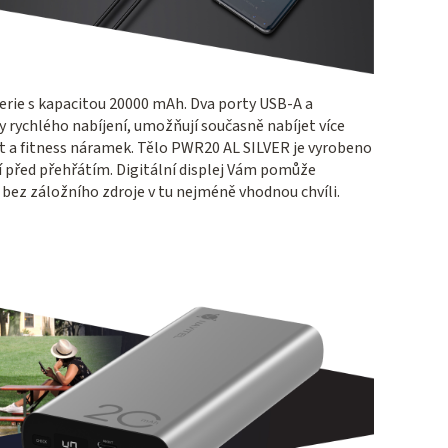
rie s kapacitou 20000 mAh. Dva porty USB-A a
rychlého nabíjení, umožňují současně nabíjet více
et a fitness náramek. Tělo PWR20 AL SILVER je vyrobeno
ní před přehřátím. Digitální displej Vám pomůže
i bez záložního zdroje v tu nejméně vhodnou chvíli.