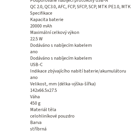
Podporované nabíjecí protokoly USB-A
QC 2.0, QC3.0, AFC, FCP, SFCP, SCP, MTK PE1.0, MTK
Specifikace
Kapacita baterie
20000 mAh
Maximální celkový výkon
22.5 W
Dodáváno s nabíjecím kabelem
ano
Dodáváno s nabíjecím kabelem
USB-C
Indikace zbývajícího nabití baterie/akumulátoru
ano
Velikost, mm (délka-výška-šířka)
142x66.5x27.5
Váha
450 g
Materiál těla
celohliníkové pouzdro
Barva
stříbrná