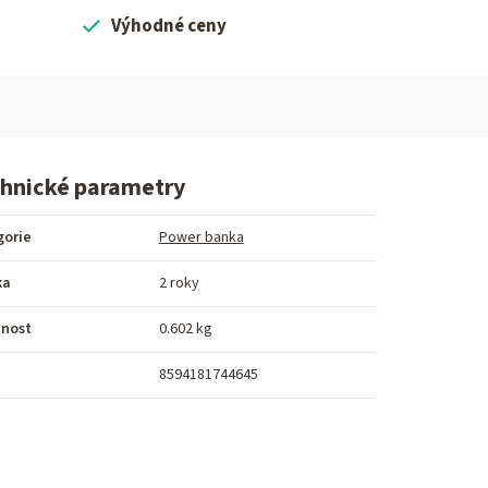
Výhodné ceny
hnické parametry
gorie
Power banka
ka
2 roky
nost
0.602 kg
8594181744645