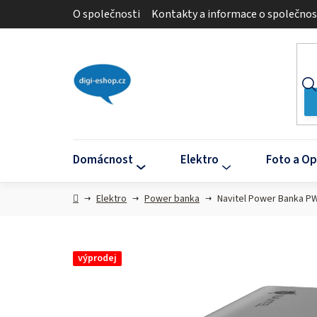
Přejít
O společnosti
Kontakty a informace o společnos
na
obsah
Domácnost
Elektro
Foto a Op
Domů
Elektro
Power banka
Navitel Power Banka PW
výprodej