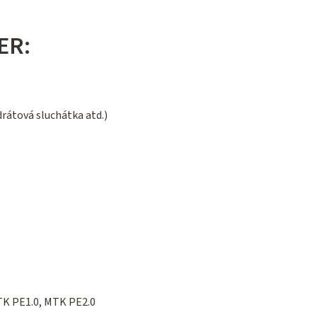
ER:
drátová sluchátka atd.)
MTK PE1.0, MTK PE2.0