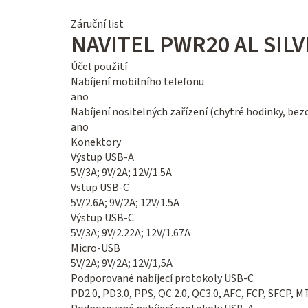
Záruční list
NAVITEL PWR20 AL SILV
Účel použití
Nabíjení mobilního telefonu
ano
Nabíjení nositelných zařízení (chytré hodinky, bez
ano
Konektory
Výstup USB-A
5V/3А; 9V/2А; 12V/1.5А
Vstup USB-C
5V/2.6А; 9V/2А; 12V/1.5А
Výstup USB-C
5V/3А; 9V/2.22А; 12V/1.67А
Micro-USB
5V/2А; 9V/2А; 12V/1,5А
Podporované nabíjecí protokoly USB-C
PD2.0, PD3.0, PPS, QC 2.0, QC3.0, AFC, FCP, SFCP, 