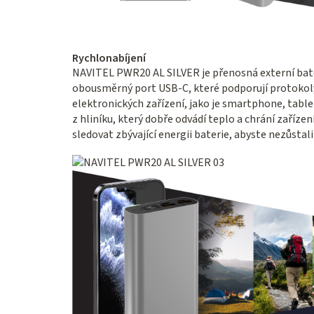
Rychlonabíjení
NAVITEL PWR20 AL SILVER je přenosná externí bate
obousměrný port USB-C, které podporují protokoly 
elektronických zařízení, jako je smartphone, tabl
z hliníku, který dobře odvádí teplo a chrání zaříze
sledovat zbývající energii baterie, abyste nezůstal