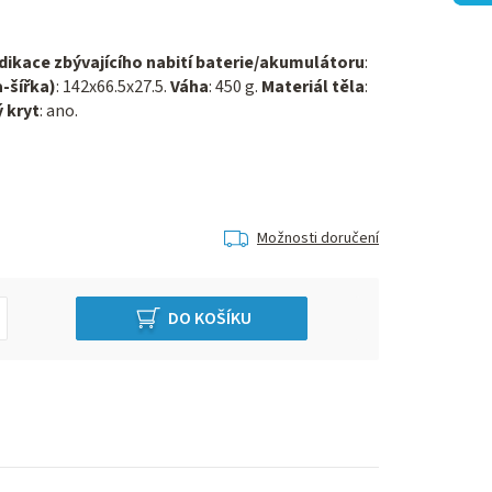
dikace zbývajícího nabití baterie/akumulátoru
:
-šířka)
: 142x66.5x27.5.
Váha
: 450 g.
Materiál těla
:
 kryt
: ano.
Možnosti doručení
DO KOŠÍKU