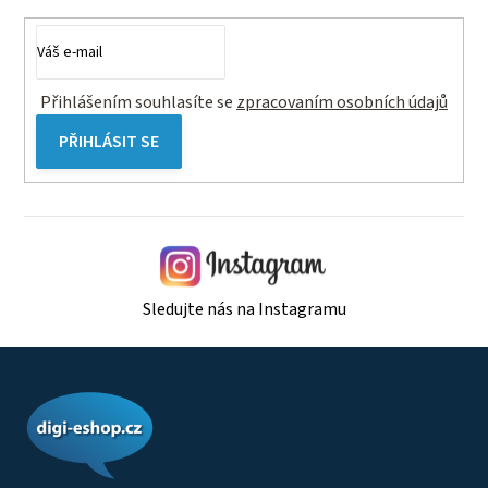
Přihlášením souhlasíte se
zpracovaním osobních údajů
PŘIHLÁSIT SE
Sledujte nás na Instagramu
Z
á
p
a