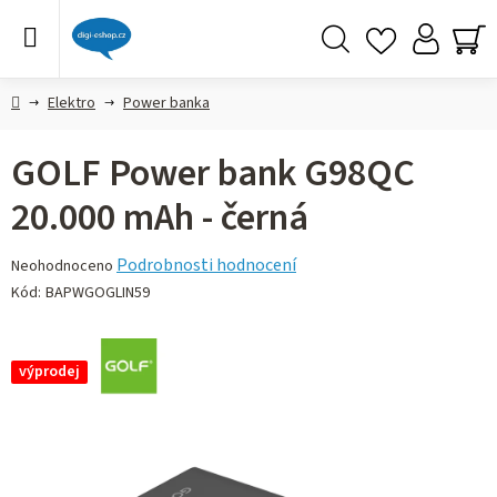
Přejít
na
obsah
Hledat
NÁ
KO
Domů
Elektro
Power banka
GOLF Power bank G98QC
20.000 mAh - černá
Průměrné
Podrobnosti hodnocení
Neohodnoceno
hodnocení
Kód:
BAPWGOGLIN59
produktu
je
0,0
výprodej
z 5
hvězdiček.