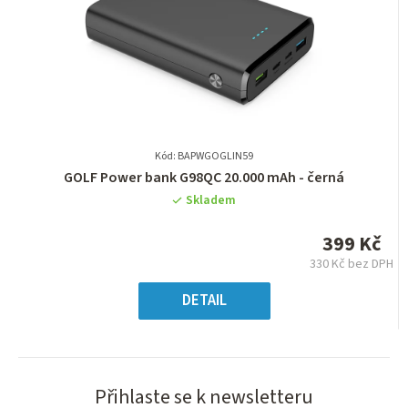
Kód: BAPWGOGLIN59
Průměrné
GOLF Power bank G98QC 20.000 mAh - černá
hodnocení
Skladem
produktu
je
399 Kč
0,0
330 Kč bez DPH
z
Měrná
5
cena:
DETAIL
hvězdiček.
Přihlaste se k newsletteru