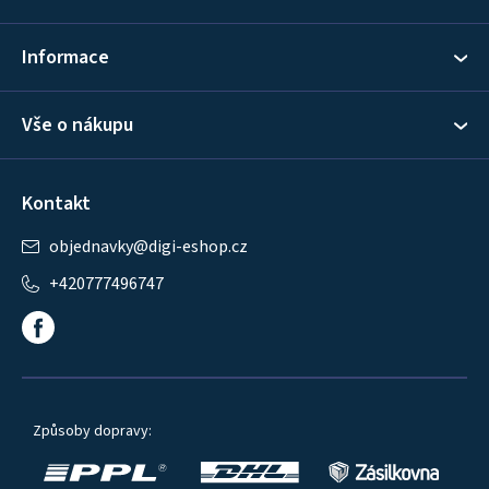
t
í
Informace
Vše o nákupu
Kontakt
objednavky
@
digi-eshop.cz
+420777496747
Způsoby dopravy: