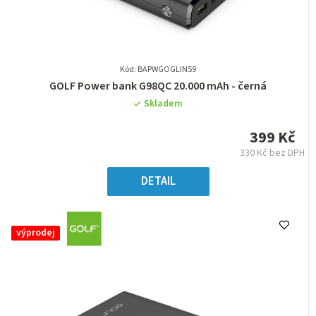
Kód: BAPWGOGLIN59
Průměrné
GOLF Power bank G98QC 20.000 mAh - černá
hodnocení
Skladem
produktu
je
399 Kč
0,0
330 Kč bez DPH
z
Měrná
5
cena:
DETAIL
hvězdiček.
výprodej