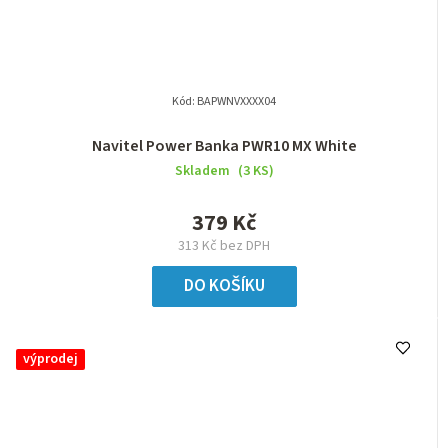
Kód:
BAPWNVXXXX04
Navitel Power Banka PWR10 MX White
Skladem
(3 KS)
379 Kč
313 Kč bez DPH
DO KOŠÍKU
výprodej