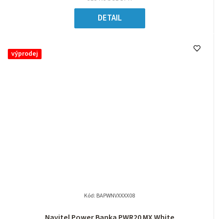
DETAIL
výprodej
Kód:
BAPWNVXXXX08
Navitel Power Banka PWR20 MX White