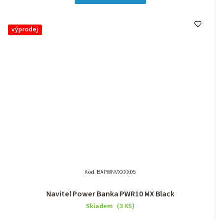
výprodej
Kód:
BAPWNVXXXX05
Navitel Power Banka PWR10 MX Black
Skladem
(3 KS)