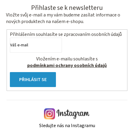
l
Přihlaste se k newsletteru
á
Vložte svůj e-mail a my vám budeme zasílat informace o
d
nových produktech na našem e-shopu.
a
c
Přihlášením souhlasíte se
zpracovaním osobních údajů
í
p
r
Vložením e-mailu souhlasíte s
v
podmínkami ochrany osobních údajů
k
y
PŘIHLÁSIT SE
v
ý
p
i
s
u
Sledujte nás na Instagramu