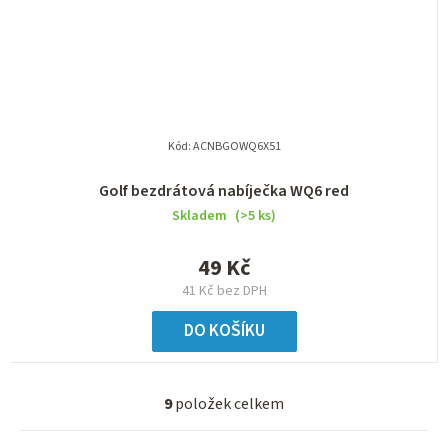
Kód:
ACNBGOWQ6X51
Golf bezdrátová nabíječka WQ6 red
Skladem
(>5 ks)
49 Kč
41 Kč bez DPH
DO KOŠÍKU
9
položek celkem
O
v