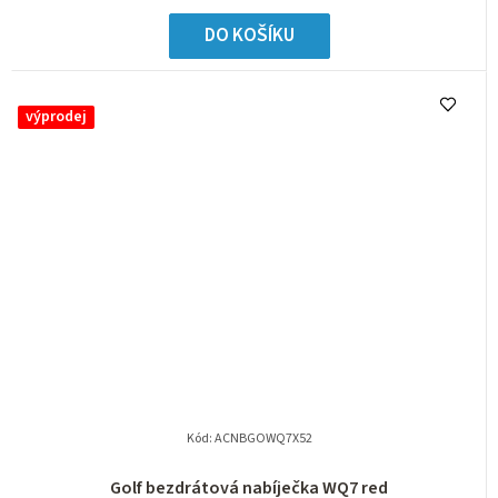
DO KOŠÍKU
výprodej
Kód:
ACNBGOWQ7X52
Golf bezdrátová nabíječka WQ7 red