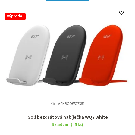
výprodej
Kód:
ACNBGOWQ7X51
Golf bezdrátová nabíječka WQ7 white
Skladem
(>5 ks)