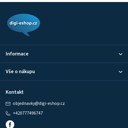
Z
á
p
a
t
í
Informace
Vše o nákupu
Kontakt
objednavky
@
digi-eshop.cz
+420777496747