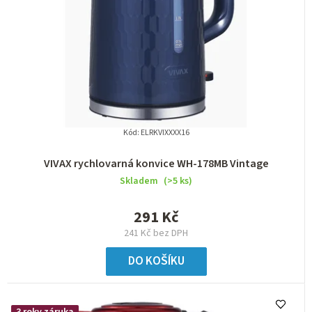
r
o
d
u
k
t
Kód:
ELRKVIXXXX16
ů
VIVAX rychlovarná konvice WH-178MB Vintage
Skladem
(>5 ks)
291 Kč
241 Kč bez DPH
DO KOŠÍKU
3 roky záruka