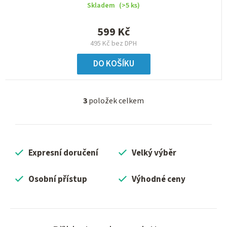
Skladem
(>5 ks)
599 Kč
495 Kč bez DPH
DO KOŠÍKU
3
položek celkem
O
v
l
á
Expresní doručení
Velký výběr
d
a
c
Osobní přístup
Výhodné ceny
í
p
r