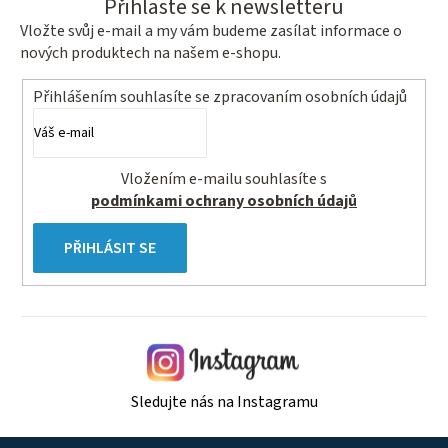
v
Přihlaste se k newsletteru
k
Vložte svůj e-mail a my vám budeme zasílat informace o
y
nových produktech na našem e-shopu.
v
ý
Přihlášením souhlasíte se
zpracovaním osobních údajů
p
i
s
Vložením e-mailu souhlasíte s
u
podmínkami ochrany osobních údajů
PŘIHLÁSIT SE
Sledujte nás na Instagramu