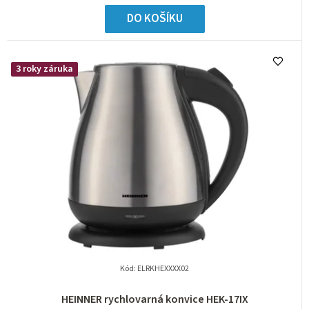
DO KOŠÍKU
3 roky záruka
Kód:
ELRKHEXXXX02
HEINNER rychlovarná konvice HEK-17IX