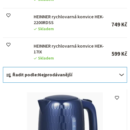
u
k
HEINNER rychlovarná konvice HEK-
t
2200RDSS
ů
749 Kč
Skladem
HEINNER rychlovarná konvice HEK-
17IX
599 Kč
Skladem
Ř
Řadit podle:
Nejprodávanější
a
z
e
n
í
p