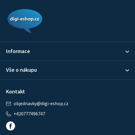
Z
á
p
a
t
í
Informace
Vše o nákupu
Kontakt
objednavky
@
digi-eshop.cz
+420777496747