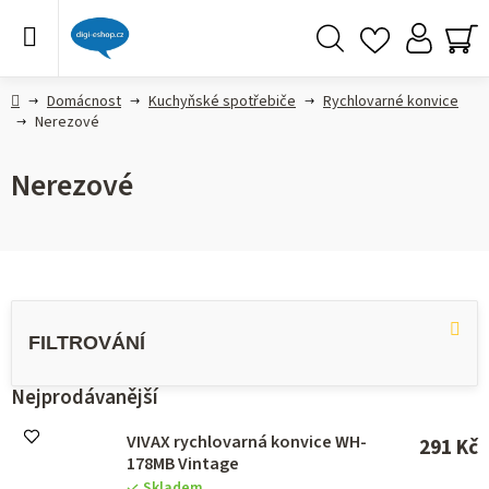
Přejít
na
obsah
Hledat
NÁ
KO
Domů
Domácnost
Kuchyňské spotřebiče
Rychlovarné konvice
Nerezové
Nerezové
V
ý
p
i
s
Nejprodávanější
p
r
VIVAX rychlovarná konvice WH-
291 Kč
o
178MB Vintage
d
Skladem