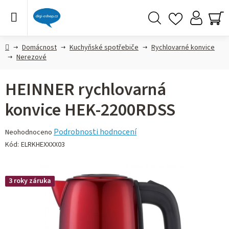
Přejít
na
obsah
Hledat
NÁ
KO
Domů
Domácnost
Kuchyňské spotřebiče
Rychlovarné konvice
Nerezové
HEINNER rychlovarná
konvice HEK-2200RDSS
Průměrné
Podrobnosti hodnocení
Neohodnoceno
hodnocení
Kód:
ELRKHEXXXX03
produktu
je
0,0
3 roky záruka
z 5
hvězdiček.