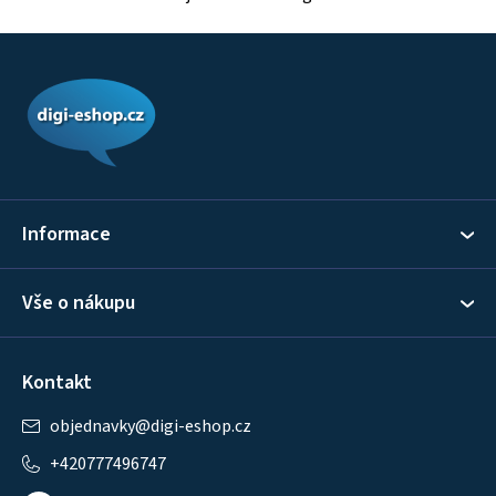
Z
á
p
a
t
í
Informace
Vše o nákupu
Kontakt
objednavky
@
digi-eshop.cz
+420777496747