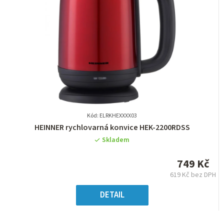
Kód: ELRKHEXXXX03
Průměrné
HEINNER rychlovarná konvice HEK-2200RDSS
hodnocení
Skladem
produktu
je
749 Kč
0,0
619 Kč bez DPH
z
Měrná
5
cena:
DETAIL
hvězdiček.