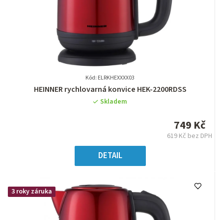
Kód: ELRKHEXXXX03
Průměrné
HEINNER rychlovarná konvice HEK-2200RDSS
hodnocení
Skladem
produktu
je
749 Kč
0,0
619 Kč bez DPH
z
Měrná
5
cena:
DETAIL
hvězdiček.
3 roky záruka