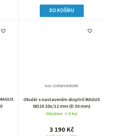
DO KOŠÍKU
Kód:
LEVENHUK85085
í MAGUS
Okulár s nastavením dioptrií MAGUS
m)
ND20 20х/12 mm (D 30 mm)
Skladem
(>5 ks)
3 190 Kč