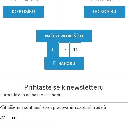
1 893 Kč bez DPH
3 298 Kč bez DPH
DO KOŠÍKU
DO KOŠÍKU
NAČÍST 24 DALŠÍCH
S
1
11
O
t
r
v
NAHORU
á
l
n
á
k
d
Přihlaste se k newsletteru
o
a
v
ch produktech na našem e-shopu.
c
á
n
í
Přihlášením souhlasíte se
zpracovaním osobních údajů
í
p
r