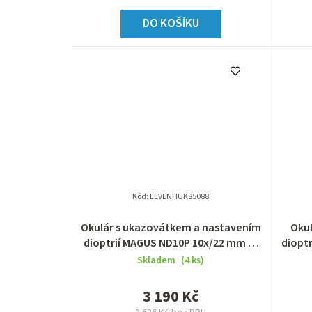
DO KOŠÍKU
Kód:
LEVENHUK85088
Okulár s ukazovátkem a nastavením
Okul
dioptrií MAGUS ND10P 10х/22 mm (D
diopt
30 mm)
Skladem
(4 ks)
3 190 Kč