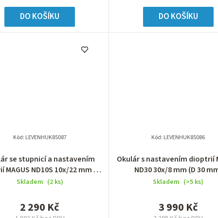
DO KOŠÍKU
DO KOŠÍKU
Kód:
LEVENHUK85087
Kód:
LEVENHUK85086
ár se stupnicí a nastavením
Okulár s nastavením dioptri
rií MAGUS ND10S 10х/22 mm (D
ND30 30х/8 mm (D 30 m
30 mm)
Skladem
(2 ks)
Skladem
(>5 ks)
2 290 Kč
3 990 Kč