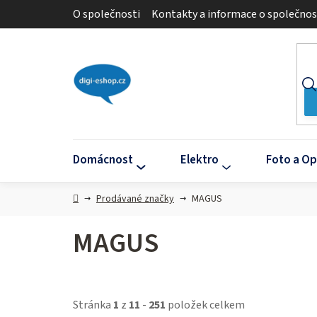
Přejít
O společnosti
Kontakty a informace o společnos
na
obsah
Domácnost
Elektro
Foto a Op
Domů
Prodávané značky
MAGUS
MAGUS
Stránka
1
z
11
-
251
položek celkem