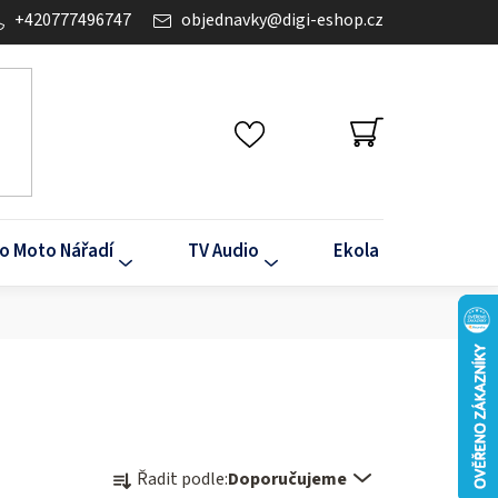
+420777496747
objednavky
@
digi-eshop.cz
NÁKUPNÍ
KOŠÍK
o Moto Nářadí
TV Audio
Ekola
Klima
Ř
Řadit podle:
Doporučujeme