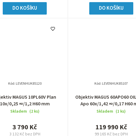
DO KOŠÍKU
DO KOŠÍKU
Kód:
LEVENHUK85120
Kód:
LEVENHUK85107
jektiv MAGUS 10PL60V Plan
Objektiv MAGUS 60APO60 OIL
10х/0,25 ∞/1,2 H60 mm
Apo 60х/1,42 ∞/0,17 H60
Skladem
(2 ks)
Skladem
(1 ks)
3 790 Kč
119 990 Kč
3 132 Kč bez DPH
99 165 Kč bez DPH