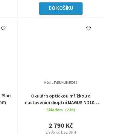
DO KOŠÍKU
Kód:
LEVENHUK85089
 Plan
Okulár s optickou mřížkou a
 mm
nastavením dioptrií MAGUS ND10R
10х/22 mm (D 30 mm)
Skladem
(2 ks)
2 790 Kč
2 306 Kč bez DPH