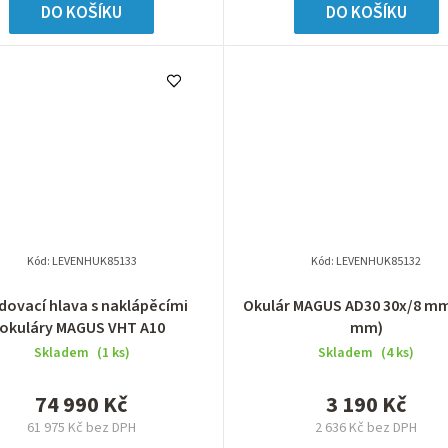
DO KOŠÍKU
DO KOŠÍKU
Kód:
LEVENHUK85133
Kód:
LEVENHUK85132
dovací hlava s naklápěcími
Okulár MAGUS AD30 30х/8 mm
okuláry MAGUS VHT A10
mm)
Skladem
(1 ks)
Skladem
(4 ks)
74 990 Kč
3 190 Kč
61 975 Kč bez DPH
2 636 Kč bez DPH