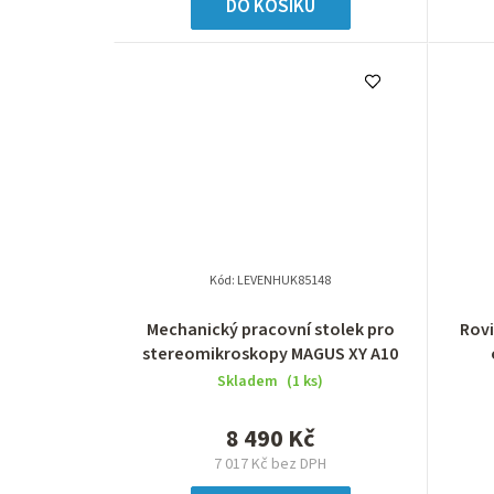
k
DO KOŠÍKU
t
ů
Kód:
LEVENHUK85148
Mechanický pracovní stolek pro
Rov
stereomikroskopy MAGUS XY A10
Skladem
(1 ks)
8 490 Kč
7 017 Kč bez DPH