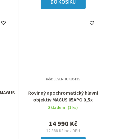
t
DO KOŠÍKU
ů
Kód:
LEVENHUK85135
v MAGUS
Rovinný apochromatický hlavní
objektiv MAGUS 05APO 0,5x
Skladem
(1 ks)
14 990 Kč
12 388 Kč bez DPH