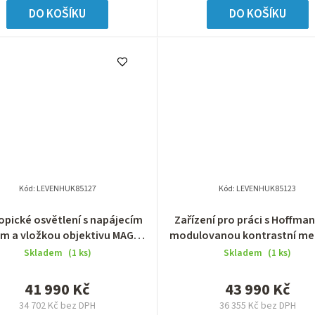
DO KOŠÍKU
DO KOŠÍKU
Kód:
LEVENHUK85127
Kód:
LEVENHUK85123
opické osvětlení s napájecím
Zařízení pro práci s Hoffma
em a vložkou objektivu MAGUS
modulovanou kontrastní m
CEI A18 LED
MAGUS HCM360, se sadou obj
Skladem
(1 ks)
Skladem
(1 ks)
41 990 Kč
43 990 Kč
34 702 Kč bez DPH
36 355 Kč bez DPH