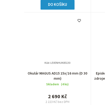
DO KOŠÍKU
Kód:
LEVENHUK85130
Okulár MAGUS AD15 15х/16 mm (D 30
Episk
mm)
zdroj
Skladem
(4 ks)
2 690 Kč
2 223 Kč bez DPH