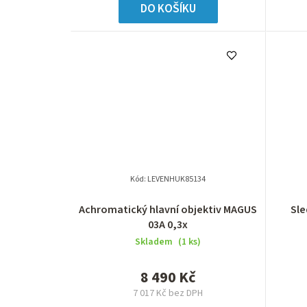
DO KOŠÍKU
Kód:
LEVENHUK85134
Achromatický hlavní objektiv MAGUS
Sle
03A 0,3x
Skladem
(1 ks)
8 490 Kč
7 017 Kč bez DPH