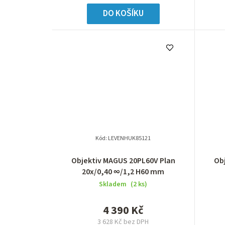
DO KOŠÍKU
Kód:
LEVENHUK85121
Objektiv MAGUS 20PL60V Plan
Ob
20х/0,40 ∞/1,2 H60 mm
Skladem
(2 ks)
4 390 Kč
3 628 Kč bez DPH