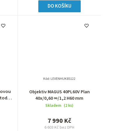
DO KOŠÍKU
Kód:
LEVENHUK85122
novou
Objektiv MAGUS 40PL60V Plan
etodou
40х/0,60 ∞/1,2 H60 mm
ektivů
Skladem
(2 ks)
7 990 Kč
6 603 Kč bez DPH