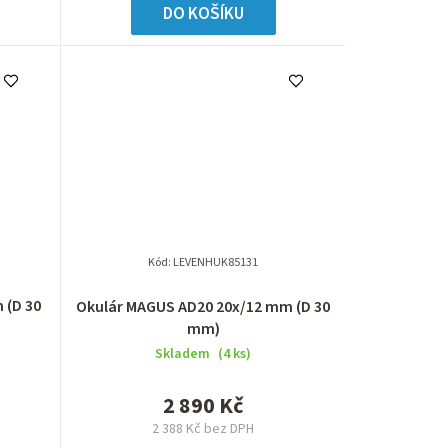
DO KOŠÍKU
Kód:
LEVENHUK85131
 (D 30
Okulár MAGUS AD20 20х/12 mm (D 30
mm)
Skladem
(4 ks)
2 890 Kč
2 388 Kč bez DPH