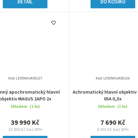
DETAIL
DO KOŠÍKU
Kód:
LEVENHUK85137
Kód:
LEVENHUK85136
inný apochromatický hlavní
Achromatický hlavní objekti
objektiv MAGUS 2APO 2x
05A 0,5x
Skladem
(1 ks)
Skladem
(1 ks)
39 990 Kč
7 690 Kč
33 050 Kč bez DPH
6 355 Kč bez DPH