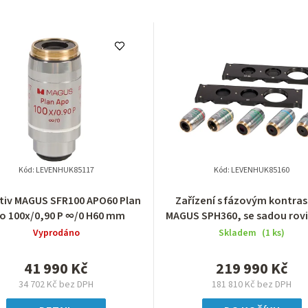
Kód:
LEVENHUK85117
Kód:
LEVENHUK85160
tiv MAGUS SFR100 APO60 Plan
Zařízení s fázovým kontra
o 100х/0,90 P ∞/0 H60 mm
MAGUS SPH360, se sadou rov
objektivů Plan S-Apo P
Vyprodáno
Skladem
(1 ks)
4х/10х/20х/40х/60х H60
41 990 Kč
219 990 Kč
34 702 Kč bez DPH
181 810 Kč bez DPH