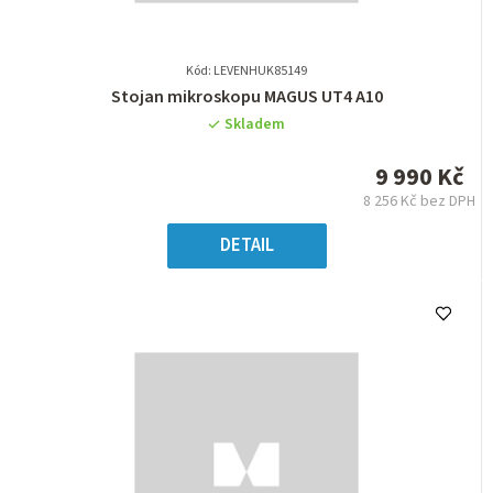
Kód: LEVENHUK85149
Průměrné
Stojan mikroskopu MAGUS UT4 A10
hodnocení
Skladem
produktu
je
9 990 Kč
0,0
8 256 Kč bez DPH
z
Měrná
5
cena:
DETAIL
hvězdiček.