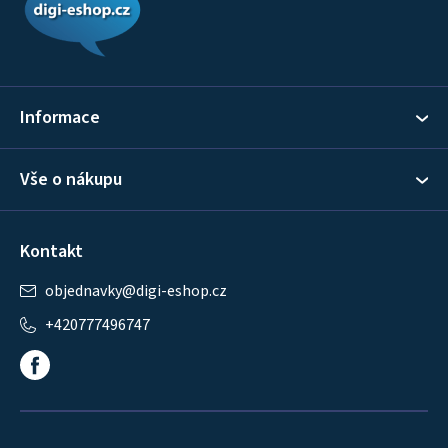
p
a
t
í
Informace
Vše o nákupu
Kontakt
objednavky
@
digi-eshop.cz
+420777496747