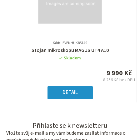
Kód: LEVENHUK85149
Průměrné
Stojan mikroskopu MAGUS UT4 A10
hodnocení
Skladem
produktu
je
9 990 Kč
0,0
8 256 Kč bez DPH
z
Měrná
5
cena:
DETAIL
hvězdiček.
Přihlaste se k newsletteru
Vložte svůj e-mail a my vám budeme zasílat informace o