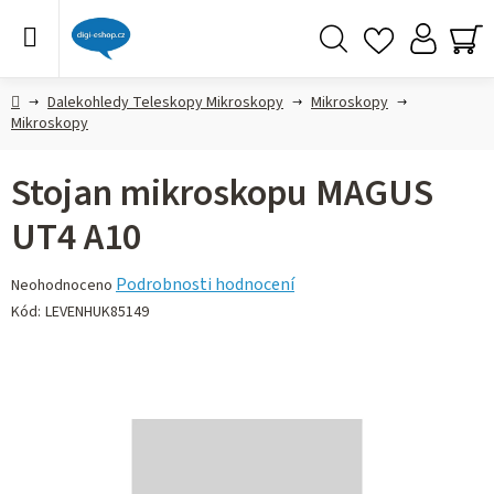
Přejít
na
obsah
Hledat
NÁ
KO
Domů
Dalekohledy Teleskopy Mikroskopy
Mikroskopy
Mikroskopy
Stojan mikroskopu MAGUS
UT4 A10
Průměrné
Podrobnosti hodnocení
Neohodnoceno
hodnocení
Kód:
LEVENHUK85149
produktu
je
0,0
z 5
hvězdiček.