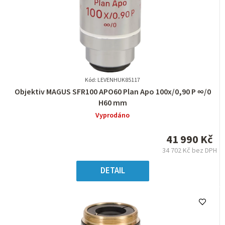
Kód: LEVENHUK85117
Průměrné
Objektiv MAGUS SFR100 APO60 Plan Apo 100х/0,90 P ∞/0
hodnocení
H60 mm
produktu
Vyprodáno
je
0,0
41 990 Kč
z
34 702 Kč bez DPH
5
Měrná
hvězdiček.
cena:
DETAIL