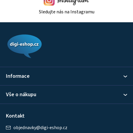
Sledujte nás na Instagramu
Z
á
p
a
t
í
Informace
Vše o nákupu
Kontakt
objednavky
@
digi-eshop.cz