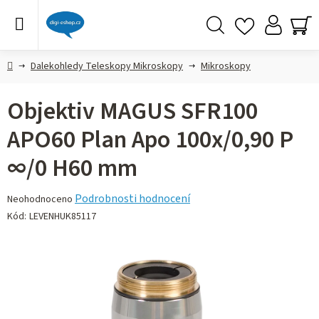
Přejít
na
obsah
Hledat
NÁ
KO
Domů
Dalekohledy Teleskopy Mikroskopy
Mikroskopy
Objektiv MAGUS SFR100
APO60 Plan Apo 100х/0,90 P
∞/0 H60 mm
Průměrné
Podrobnosti hodnocení
Neohodnoceno
hodnocení
Kód:
LEVENHUK85117
produktu
je
0,0
z 5
hvězdiček.