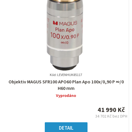
Kód: LEVENHUK85117
Průměrné
Objektiv MAGUS SFR100 APO60 Plan Apo 100х/0,90 P ∞/0
hodnocení
H60 mm
produktu
Vyprodáno
je
0,0
41 990 Kč
z
34 702 Kč bez DPH
5
Měrná
hvězdiček.
cena:
DETAIL