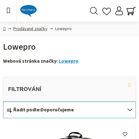
Přejít
na
obsah
Hledat
NÁ
KO
Domů
Prodávané značky
Lowepro
Lowepro
Webová stránka značky:
Lowepro
Ř
Řadit podle:
Doporučujeme
a
z
V
e