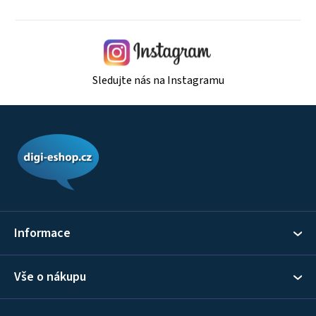
p
i
s
u
Sledujte nás na Instagramu
Z
á
p
a
t
í
Informace
Vše o nákupu