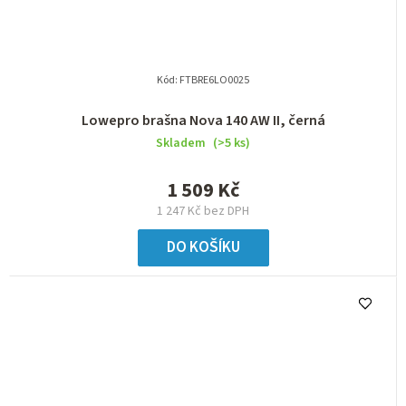
Kód:
FTBRE6LO0025
Lowepro brašna Nova 140 AW II, černá
Skladem
(>5 ks)
1 509 Kč
1 247 Kč bez DPH
DO KOŠÍKU