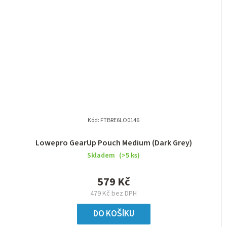
Kód:
FTBRE6LO0146
Lowepro GearUp Pouch Medium (Dark Grey)
Skladem
(>5 ks)
579 Kč
479 Kč bez DPH
DO KOŠÍKU