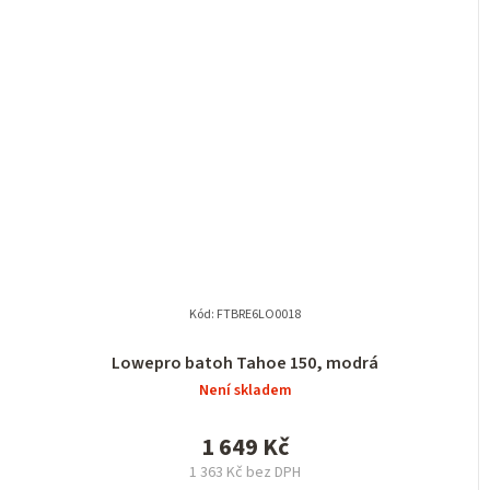
Kód:
FTBRE6LO0018
Lowepro batoh Tahoe 150, modrá
Není skladem
1 649 Kč
1 363 Kč bez DPH