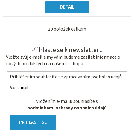
DETAIL
10
položek celkem
O
v
l
Přihlaste se k newsletteru
á
Vložte svůj e-mail a my vám budeme zasílat informace o
d
nových produktech na našem e-shopu.
a
c
Přihlášením souhlasíte se
zpracovaním osobních údajů
í
p
r
Vložením e-mailu souhlasíte s
v
podmínkami ochrany osobních údajů
k
y
PŘIHLÁSIT SE
v
ý