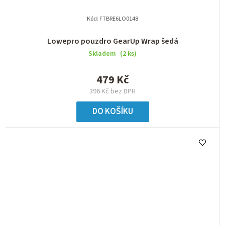
Kód:
FTBRE6LO0148
Lowepro pouzdro GearUp Wrap šedá
Skladem
(2 ks)
479 Kč
396 Kč bez DPH
DO KOŠÍKU