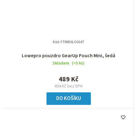
Kód:
FTBRE6LO0147
Lowepro pouzdro GearUp Pouch Mini, šedá
Skladem
(>5 ks)
489 Kč
404 Kč bez DPH
DO KOŠÍKU