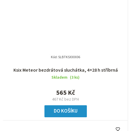
Kód:
SLBTKSXXXX06
Ksix Meteor bezdrátová sluchátka, 4+28 h stříbrná
Skladem
(3 ks)
565 Kč
467 Kč bez DPH
DO KOŠÍKU