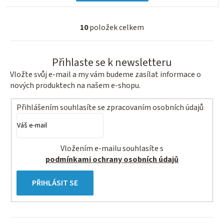
10
položek celkem
O
v
l
Přihlaste se k newsletteru
á
Vložte svůj e-mail a my vám budeme zasílat informace o
d
nových produktech na našem e-shopu.
a
c
Přihlášením souhlasíte se
zpracovaním osobních údajů
í
p
r
Vložením e-mailu souhlasíte s
v
podmínkami ochrany osobních údajů
k
y
PŘIHLÁSIT SE
v
ý
p