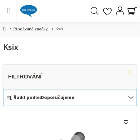
Přejít
na
obsah
Hledat
NÁ
KO
Domů
Prodávané značky
Ksix
Ksix
Ř
Řadit podle:
Doporučujeme
a
z
V
e
ý
n
p