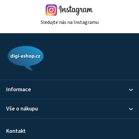
i
s
u
Sledujte nás na Instagramu
Z
á
p
a
t
í
Informace
Vše o nákupu
Kontakt