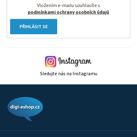
Vložením e-mailu souhlasíte s
podmínkami ochrany osobních údajů
PŘIHLÁSIT SE
Sledujte nás na Instagramu
Z
á
p
a
t
í