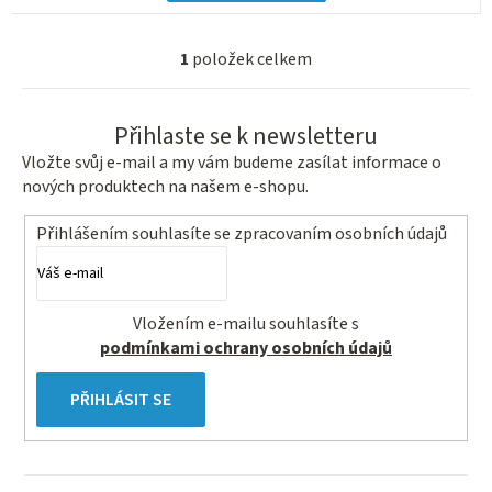
1
položek celkem
O
v
l
Přihlaste se k newsletteru
á
Vložte svůj e-mail a my vám budeme zasílat informace o
d
nových produktech na našem e-shopu.
a
c
Přihlášením souhlasíte se
zpracovaním osobních údajů
í
p
r
Vložením e-mailu souhlasíte s
v
podmínkami ochrany osobních údajů
k
y
PŘIHLÁSIT SE
v
ý
p