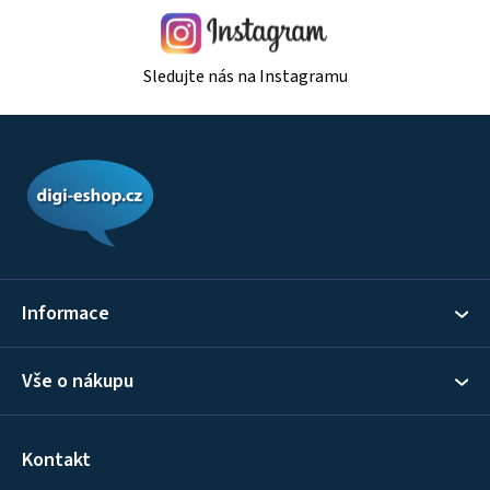
i
s
u
Sledujte nás na Instagramu
Z
á
p
a
t
í
Informace
Vše o nákupu
Kontakt