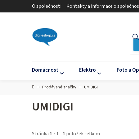
Přejít
O společnosti
Kontakty a informace o společnos
na
obsah
Domácnost
Elektro
Foto a Op
Domů
Prodávané značky
UMIDIGI
UMIDIGI
Stránka
1
z
1
-
1
položek celkem