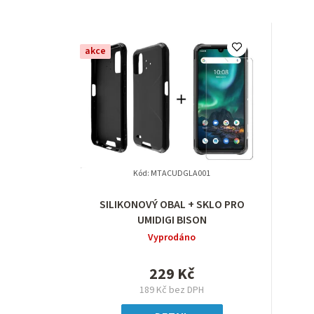
V
akce
ý
p
i
s
p
Kód:
MTACUDGLA001
r
SILIKONOVÝ OBAL + SKLO PRO
UMIDIGI BISON
o
Vyprodáno
d
229 Kč
u
189 Kč bez DPH