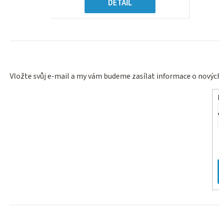
k
DETAIL
t
ů
Vložte svůj e-mail a my vám budeme zasílat informace o nový