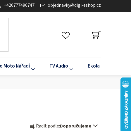
+420777496747
objednavky
@
digi-eshop.cz
NÁKUPNÍ
KOŠÍK
o Moto Nářadí
TV Audio
Ekola
Klima
Ř
Řadit podle:
Doporučujeme