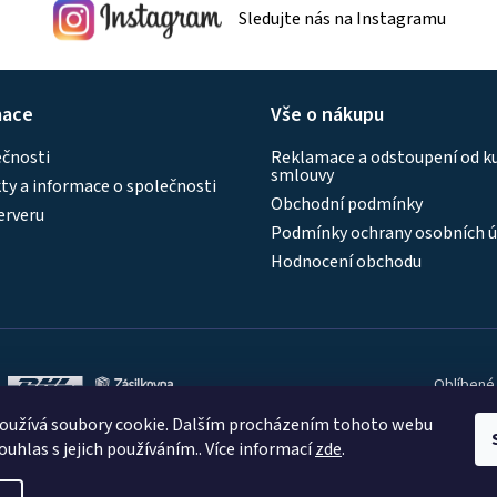
Sledujte nás na Instagramu
ý
p
i
s
mace
Vše o nákupu
u
ečnosti
Reklamace a odstoupení od k
smlouvy
y a informace o společnosti
Obchodní podmínky
erveru
Podmínky ochrany osobních ú
Hodnocení obchodu
Oblíbené
oužívá soubory cookie. Dalším procházením tohoto webu
ouhlas s jejich používáním.. Více informací
zde
.