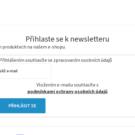
O
v
Přihlaste se k newsletteru
l
ch produktech na našem e-shopu.
á
d
Přihlášením souhlasíte se
zpracovaním osobních údajů
a
c
í
Vložením e-mailu souhlasíte s
p
podmínkami ochrany osobních údajů
r
PŘIHLÁSIT SE
v
k
y
v