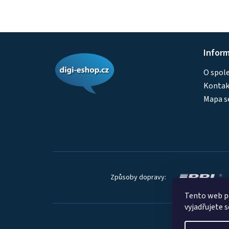
Z
Infor
á
O spol
p
Kontakt
a
Mapa s
t
í
Způsoby dopravy:
Tento web p
vyjadřujete s