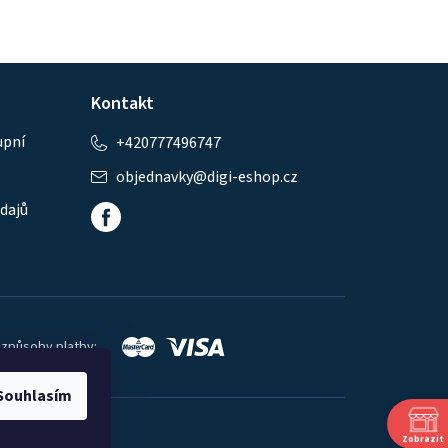
Kontakt
upní
+420777496747
objednavky
@
digi-eshop.cz
dajů
 způsoby platby:
Souhlasím
Zobrazit