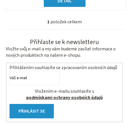
DETAIL
1
položek celkem
O
v
l
Přihlaste se k newsletteru
á
Vložte svůj e-mail a my vám budeme zasílat informace o
d
nových produktech na našem e-shopu.
a
c
Přihlášením souhlasíte se
zpracovaním osobních údajů
í
p
r
Vložením e-mailu souhlasíte s
v
podmínkami ochrany osobních údajů
k
y
PŘIHLÁSIT SE
v
ý
p