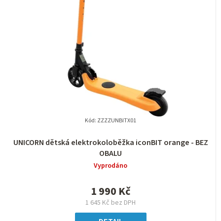
í
i
p
s
r
p
o
r
d
o
u
d
k
u
t
k
Kód:
ZZZZUNBITX01
ů
t
UNICORN dětská elektrokoloběžka iconBIT orange - BEZ
ů
OBALU
Vyprodáno
1 990 Kč
1 645 Kč bez DPH