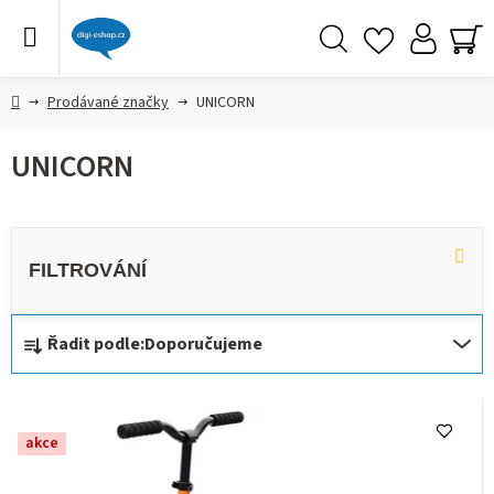
Přejít
na
obsah
Hledat
NÁ
KO
Domů
Prodávané značky
UNICORN
UNICORN
Ř
Řadit podle:
Doporučujeme
a
z
V
e
ý
akce
n
p