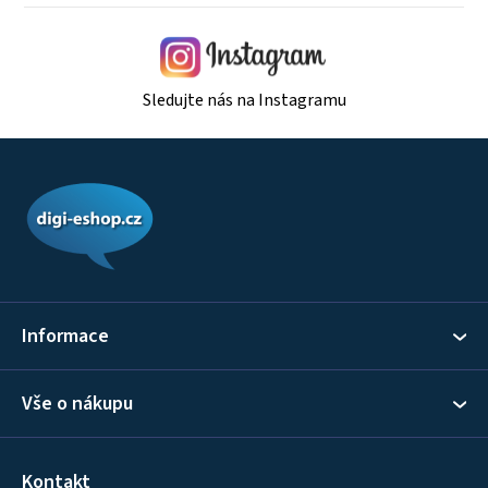
i
s
u
Sledujte nás na Instagramu
Z
á
p
a
t
í
Informace
Vše o nákupu
Kontakt