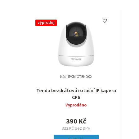
V
výprodej
ý
p
i
s
p
Kód:
IPKMIGTEND02
r
Tenda bezdrátová rotační IP kapera
CP6
o
Vyprodáno
d
390 Kč
u
322 Kč bez DPH