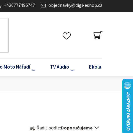
+420777496747
objednavky
@
digi-eshop.cz
NÁKUPNÍ
KOŠÍK
o Moto Nářadí
TV Audio
Ekola
Klima
Ř
Řadit podle:
Doporučujeme