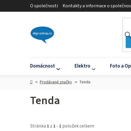
Přejít
O společnosti
Kontakty a informace o společnos
na
obsah
Domácnost
Elektro
Foto a Op
Domů
Prodávané značky
Tenda
Tenda
Stránka
1
z
1
-
1
položek celkem