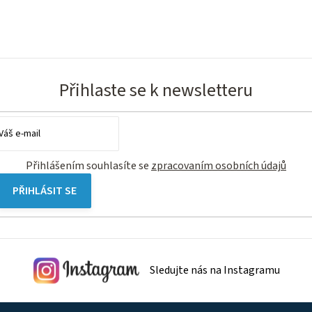
O
v
Přihlaste se k newsletteru
l
á
d
a
Přihlášením souhlasíte se
zpracovaním osobních údajů
c
í
PŘIHLÁSIT SE
p
r
v
k
Sledujte nás na Instagramu
y
v