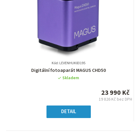
Kód: LEVENHUK83195
Průměrné
Digitální fotoaparát MAGUS CHD50
hodnocení
Skladem
produktu
je
23 990 Kč
0,0
19 826 Kč bez DPH
z
Měrná
5
cena:
DETAIL
hvězdiček.