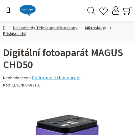
Přejít
na
obsah
Hledat
NÁ
KO
Domů
Dalekohledy Teleskopy Mikroskopy
Mikroskopy
Příslušenství
Digitální fotoaparát MAGUS
CHD50
Průměrné
Podrobnosti hodnocení
Neohodnoceno
hodnocení
Kód:
LEVENHUK83195
produktu
je
0,0
z 5
hvězdiček.