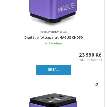
Kód: LEVENHUK83195
Průměrné
Digitální fotoaparát MAGUS CHD50
hodnocení
Skladem
produktu
je
23 990 Kč
0,0
19 826 Kč bez DPH
z
Měrná
5
cena:
DETAIL
hvězdiček.