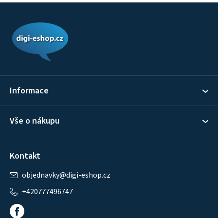
Z
á
p
a
t
í
Informace
Vše o nákupu
Kontakt
objednavky
@
digi-eshop.cz
+420777496747