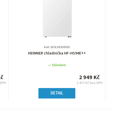
Kód: SDSLHEXXXX05
Průměrné
HEINNER chladnička HF-HS94E++
hodnocení
produktu
Skladem
je
0,0
Kč
2 949 Kč
z
 DPH
2 437 Kč bez DPH
5
á
Měrná
hvězdiček.
:
cena:
DETAIL