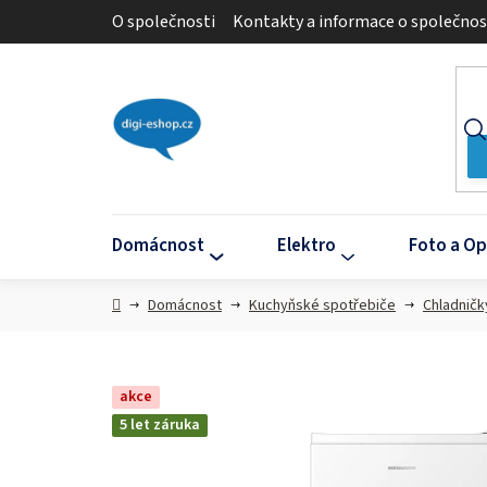
Přejít
O společnosti
Kontakty a informace o společnos
na
obsah
Domácnost
Elektro
Foto a Op
Domů
Domácnost
Kuchyňské spotřebiče
Chladničk
akce
5 let záruka