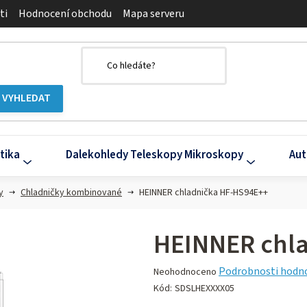
ti
Hodnocení obchodu
Mapa serveru
tika
Dalekohledy Teleskopy Mikroskopy
Aut
y
Chladničky kombinované
HEINNER chladnička HF-HS94E++
HEINNER chl
Průměrné
Podrobnosti hodn
Neohodnoceno
hodnocení
Kód:
SDSLHEXXXX05
produktu