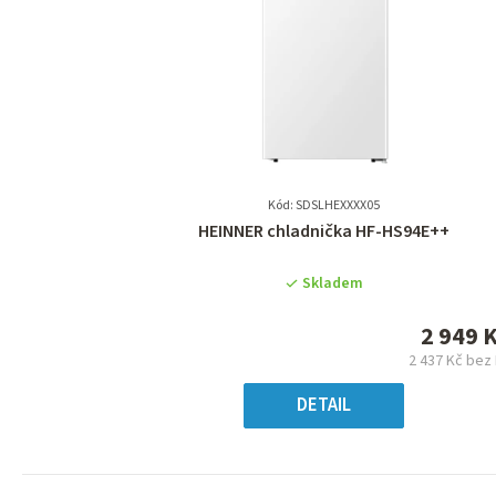
Kód: SDSLHEXXXX05
Průměrné
HEINNER chladnička HF-HS94E++
hodnocení
produktu
Skladem
je
0,0
2 949 
z
2 437 Kč bez
5
Měrn
hvězdiček.
cena
DETAIL