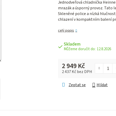
Jednodveřová chladnička Heinner
je
mrazák a úsporný provoz. Tato le
0,0
Skleněné police a nízká hlučnost 
z 5
chlazení v kompaktním balení p
hvězdiček.
celý popis
Skladem
12.8.2026
2 949 Kč
2 437 Kč bez DPH
Měrná cena:
Zeptat se
Hlídat