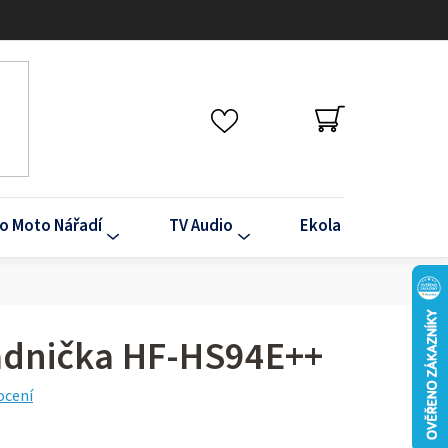
NÁKUPNÍ
KOŠÍK
o Moto Nářadí
TV Audio
Ekola
Klima
adnička HF-HS94E++
ocení