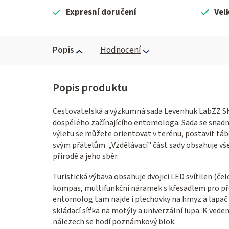
Expresní doručení
Vel
Popis
Hodnocení
Cestovatelská a výzkumná sada Levenhuk LabZZ SK30
dospělého začínajícího entomologa. Sada se snadn
výletu se můžete orientovat v terénu, postavit tábo
svým přátelům. „Vzdělávací" část sady obsahuje v
přírodě a jeho sběr.
Turistická výbava obsahuje dvojici LED svítilen (če
kompas, multifunkční náramek s křesadlem pro přež
entomolog tam najde i plechovky na hmyz a lapač
skládací síťka na motýly a univerzální lupa. K vede
nálezech se hodí poznámkový blok.