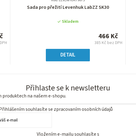
Kód: LEVENHUK79675
Průměrné
Sada pro přežití Levenhuk LabZZ SK30
hodnocení
produktu
Skladem
je
0,0
č
466 Kč
z
 DPH
385 Kč bez DPH
5
ná
Měrná
hvězdiček.
:
cena:
DETAIL
Přihlaste se k newsletteru
ch produktech na našem e-shopu.
Přihlášením souhlasíte se
zpracovaním osobních údajů
Vložením e-mailu souhlasíte s