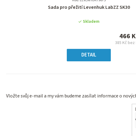
Kód: LEVENHUK79675
Průměrné
Sada pro přežití Levenhuk LabZZ SK30
hodnocení
produktu
Skladem
je
0,0
466 K
z
385 Kč bez
5
Měr
hvězdiček.
cena
DETAIL
Vložte svůj e-mail a my vám budeme zasílat informace o nový