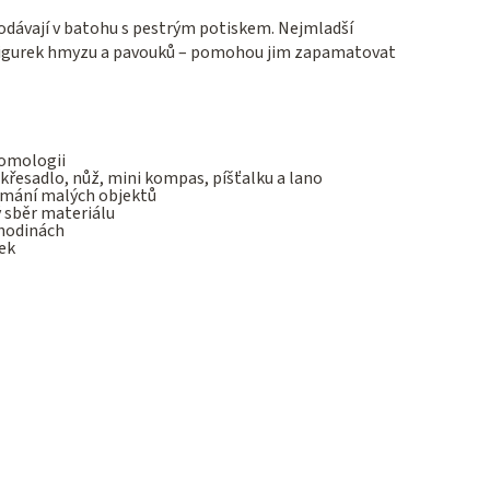
odávají v batohu s pestrým potiskem. Nejmladší
h figurek hmyzu a pavouků – pomohou jim zapamatovat
tomologii
křesadlo, nůž, mini kompas, píšťalku a lano
umání malých objektů
 sběr materiálu
 hodinách
rek