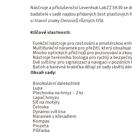
Nástroje a příslušenství Levenhuk LabZZ SK30 se d
badatelé v sadě najdou přidaných šest plastovýc
si hlavní znaky členovců různých tříd.
Klíčové vlastnosti:
Funkční nástroje pro cestování a amatérskou en
Multifunkční náramek pro přežití, který obsahuje 
Mnoho optických přístrojů pro pozorování a zko
Nástroje terénního biologa pro rychlý a bezpečný
Dvě svítilny: pro signalizaci a navigaci v pozdních
Batoh a barevná krabička dělají ze sady skvělý dá
Obsah sady:
Binokulární dalekohled
Lupa
Plechovka na hmyz – 2 ks
Lapač hmyzu
Síť na motýly
Čelovka
Dynamo svítilna
Náramek s křesadlem
Kompas
Pinzeta
Píšťalka