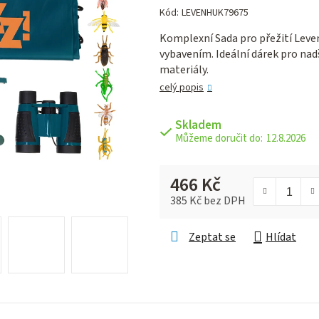
hodnocení
Kód:
LEVENHUK79675
produktu
Komplexní Sada pro přežití Lev
je
vybavením. Ideální dárek pro nad
0,0
materiály.
z 5
hvězdiček.
celý popis
Skladem
12.8.2026
466 Kč
385 Kč bez DPH
Měrná cena:
Zeptat se
Hlídat