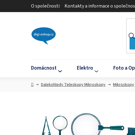
Přejít
O společnosti
Kontakty a informace o společnos
na
obsah
Domácnost
Elektro
Foto a Op
Domů
Dalekohledy Teleskopy Mikroskopy
Mikroskopy