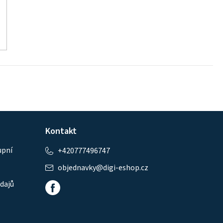
Kontakt
upní
+420777496747
objednavky
@
digi-eshop.cz
dajů