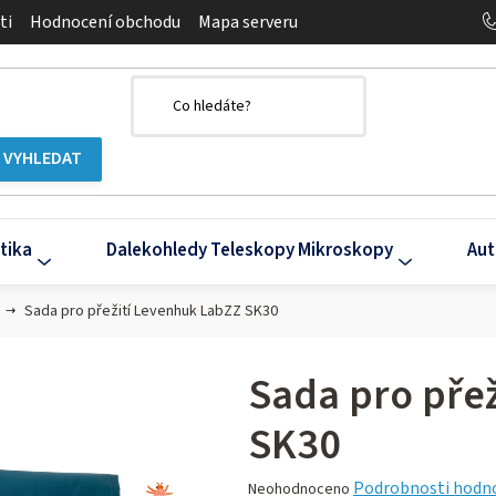
ti
Hodnocení obchodu
Mapa serveru
tika
Dalekohledy Teleskopy Mikroskopy
Aut
Sada pro přežití Levenhuk LabZZ SK30
Sada pro pře
SK30
Průměrné
Podrobnosti hodn
Neohodnoceno