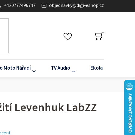
+420777496747
objednavky
@
digi-eshop.cz
NÁKUPNÍ
KOŠÍK
o Moto Nářadí
TV Audio
Ekola
Klima
žití Levenhuk LabZZ
ocení