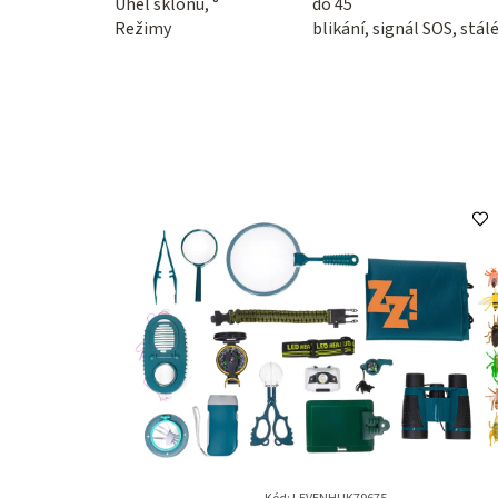
Úhel sklonu, °
do 45
Režimy
blikání, signál SOS, stálé