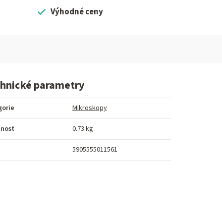
Výhodné ceny
hnické parametry
gorie
Mikroskopy
nost
0.73 kg
5905555011561