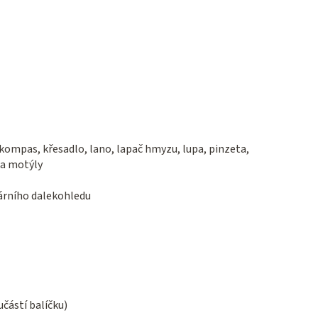
kompas, křesadlo, lano, lapač hmyzu, lupa, pinzeta,
 na motýly
árního dalekohledu
učástí balíčku)