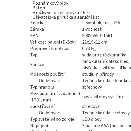
Poznámkový blok
Batoh
Hračky ve formě hmyzu – 6 ks
Uživatelská příručka a záruční list
Značka
Levenhuk, Inc., USA
Záruka
životnost
EAN
5905555011561
Velikost balení (DxŠxV)
21x19x11 cm
Přepravní hmotnost
0.73 kg
Typ
sada pro průzkumníka
binokulární dalekohled, 
Funkce
píšťalka, svítilna, síťka
Možnosti použití
studium přírody
=== Oddělovač ===
Technické údaje binokul
Typ hranolu
střechový
Mezipupilární vzdálenost
nastavitelný systém
(IPD), mm
Zaostřování
středové
=== Oddělovač ===
Technické údaje čelovky
Typ světelného zdroje
LED diody
Napájení
3 baterie AAA (nejsou so