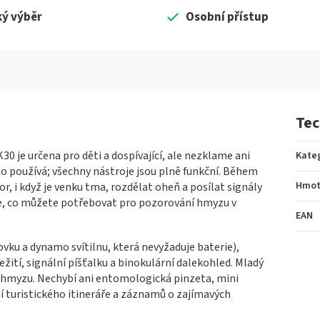
ký výběr
Osobní přístup
Tec
 je určena pro děti a dospívající, ale nezklame ani
Kate
o používá; všechny nástroje jsou plně funkční. Během
Hmot
r, i když je venku tma, rozdělat oheň a posílat signály
še, co můžete potřebovat pro pozorování hmyzu v
EAN
lovku a dynamo svítilnu, která nevyžaduje baterie),
ití, signální píšťalku a binokulární dalekohled. Mladý
 hmyzu. Nechybí ani entomologická pinzeta, mini
ní turistického itineráře a záznamů o zajímavých