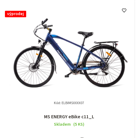
výprodej
Kód:
ELBIMSXXXX07
MS ENERGY eBike c11_L
Skladem
(5 KS)