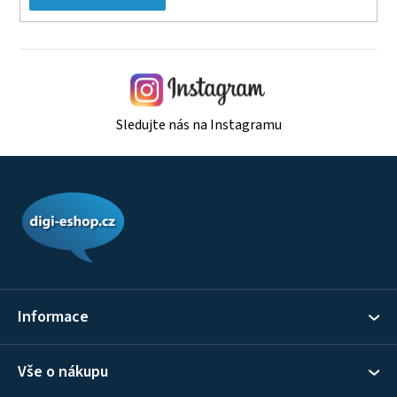
Sledujte nás na Instagramu
Z
á
p
a
t
í
Informace
Vše o nákupu