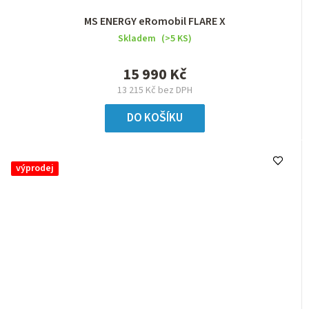
MS ENERGY eRomobil FLARE X
Skladem
(>5 KS)
15 990 Kč
13 215 Kč bez DPH
DO KOŠÍKU
výprodej