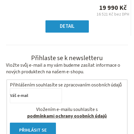
je
19 990 Kč
0,0
16 521 Kč bez DPH
z
Měrná
5
cena:
DETAIL
hvězdiček.
Přihlaste se k newsletteru
Vložte svůj e-mail a my vám budeme zasílat informace o
nových produktech na našem e-shopu.
Přihlášením souhlasíte se
zpracovaním osobních údajů
Vložením e-mailu souhlasíte s
podmínkami ochrany osobních údajů
PŘIHLÁSIT SE