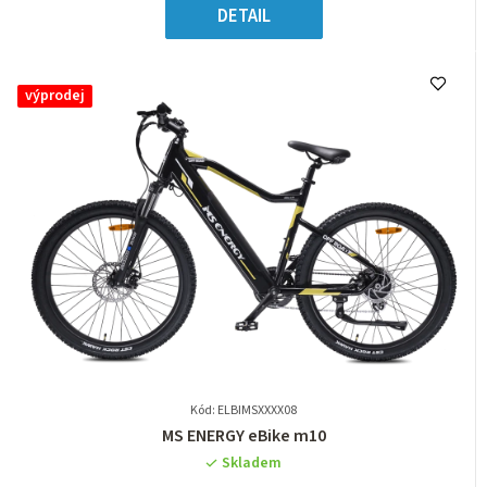
5
cena:
DETAIL
hvězdiček.
výprodej
Kód: ELBIMSXXXX08
Průměrné
MS ENERGY eBike m10
hodnocení
Skladem
produktu