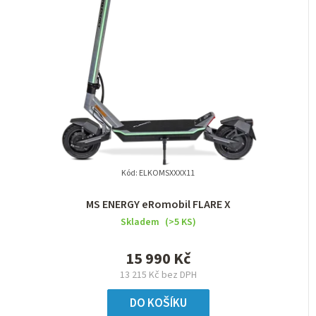
Kód:
ELKOMSXXXX11
MS ENERGY eRomobil FLARE X
Skladem
(>5 KS)
15 990 Kč
13 215 Kč bez DPH
DO KOŠÍKU