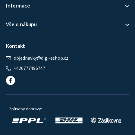
í
Informace
Vše o nákupu
Kontakt
objednavky
@
digi-eshop.cz
+420777496747
Způsoby dopravy: