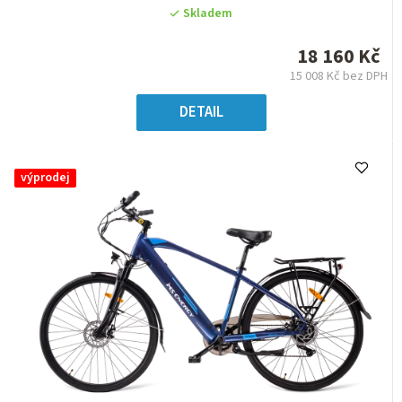
hodnocení
Skladem
produktu
je
18 160 Kč
0,0
15 008 Kč bez DPH
z
Měrná
5
cena:
DETAIL
hvězdiček.
výprodej