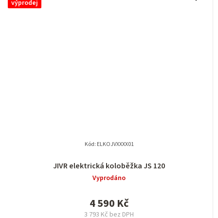
výprodej
Kód:
ELKOJVXXXX01
JIVR elektrická koloběžka JS 120
Vyprodáno
4 590 Kč
3 793 Kč bez DPH