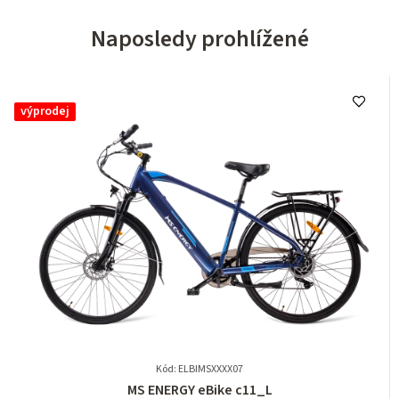
Naposledy prohlížené
výprodej
Kód: ELBIMSXXXX07
Průměrné
MS ENERGY eBike c11_L