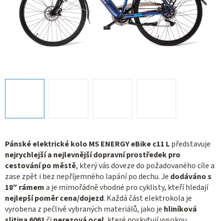
Pánské elektrické kolo MS ENERGY eBike c11 L
představuje
nejrychlejší a nejlevnější dopravní prostředek pro
cestování po městě
, který vás doveze do požadovaného cíle a
zase zpět i bez nepříjemného lapání po dechu. Je
dodáváno s
18″ rámem
a je mimořádně vhodné pro cyklisty, kteří hledají
nejlepší poměr cena/dojezd
. Každá část elektrokola je
vyrobena z pečlivě vybraných materiálů, jako je
hliníková
slitina 6061
či
nerezová ocel
, které poskytují vysokou