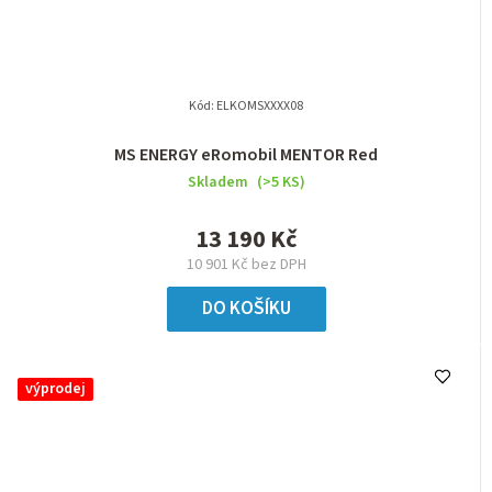
Kód:
ELKOMSXXXX08
MS ENERGY eRomobil MENTOR Red
Skladem
(>5 KS)
13 190 Kč
10 901 Kč bez DPH
DO KOŠÍKU
výprodej