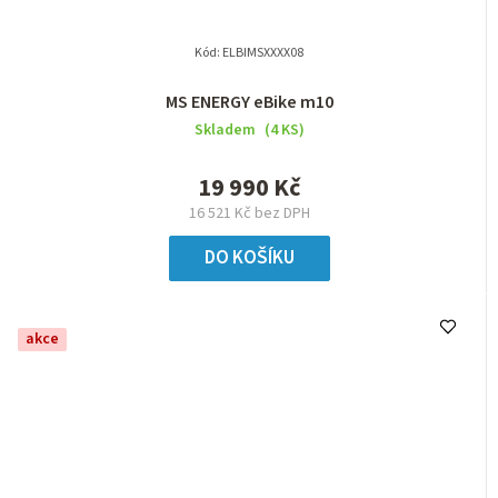
Kód:
ELBIMSXXXX08
MS ENERGY eBike m10
Skladem
(4 KS)
19 990 Kč
16 521 Kč bez DPH
DO KOŠÍKU
akce