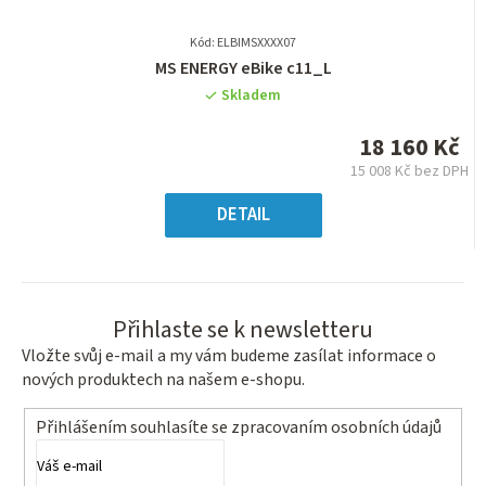
Kód: ELBIMSXXXX07
Průměrné
MS ENERGY eBike c11_L
hodnocení
Skladem
produktu
je
18 160 Kč
0,0
15 008 Kč bez DPH
z
Měrná
5
cena:
DETAIL
hvězdiček.
Přihlaste se k newsletteru
Vložte svůj e-mail a my vám budeme zasílat informace o
nových produktech na našem e-shopu.
Přihlášením souhlasíte se
zpracovaním osobních údajů