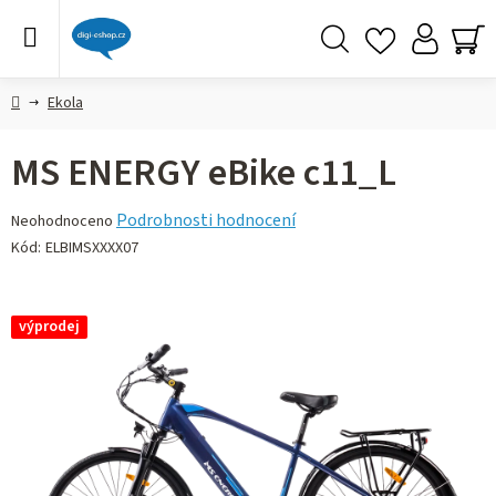
Přejít
na
obsah
Hledat
NÁ
KO
Domů
Ekola
MS ENERGY eBike c11_L
Průměrné
Podrobnosti hodnocení
Neohodnoceno
hodnocení
Kód:
ELBIMSXXXX07
produktu
je
0,0
výprodej
z 5
hvězdiček.