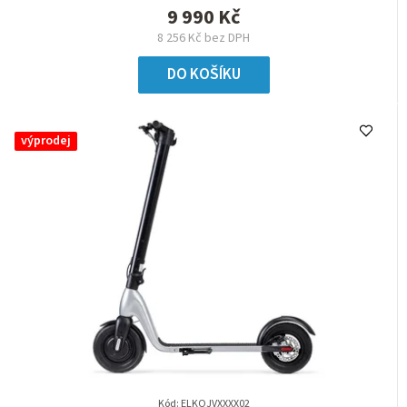
9 990 Kč
8 256 Kč bez DPH
DO KOŠÍKU
výprodej
Kód:
ELKOJVXXXX02