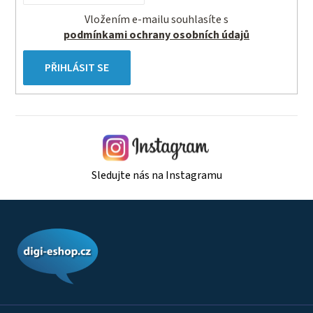
Vložením e-mailu souhlasíte s
podmínkami ochrany osobních údajů
PŘIHLÁSIT SE
Sledujte nás na Instagramu
Z
á
p
a
t