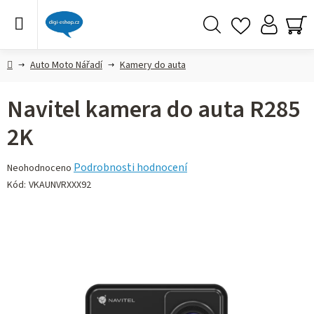
Přejít
na
obsah
Hledat
NÁ
KO
Domů
Auto Moto Nářadí
Kamery do auta
Navitel kamera do auta R285
2K
Průměrné
Podrobnosti hodnocení
Neohodnoceno
hodnocení
Kód:
VKAUNVRXXX92
produktu
je
0,0
z 5
hvězdiček.