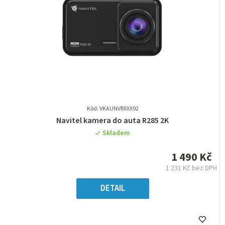
Kód: VKAUNVRXXX92
Průměrné
Navitel kamera do auta R285 2K
hodnocení
Skladem
produktu
je
1 490 Kč
0,0
1 231 Kč bez DPH
z
Měrná
5
cena:
DETAIL
hvězdiček.