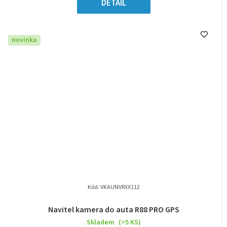
DETAIL
novinka
Kód:
VKAUNVRXX112
Navitel kamera do auta R88 PRO GPS
Skladem
(>5 KS)