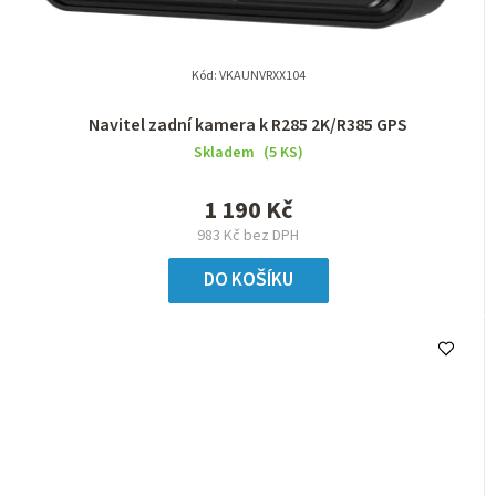
Kód:
VKAUNVRXX104
Navitel zadní kamera k R285 2K/R385 GPS
Skladem
(5 KS)
1 190 Kč
983 Kč bez DPH
DO KOŠÍKU