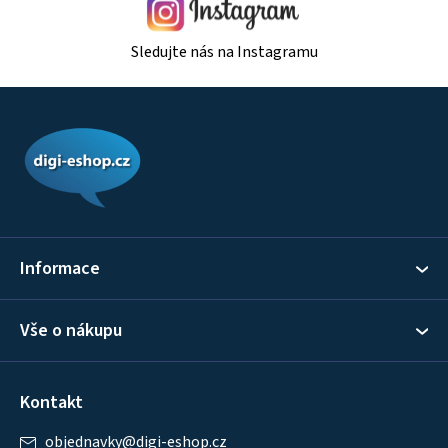
Sledujte nás na Instagramu
Z
á
p
a
t
í
Informace
Vše o nákupu
Kontakt
objednavky
@
digi-eshop.cz