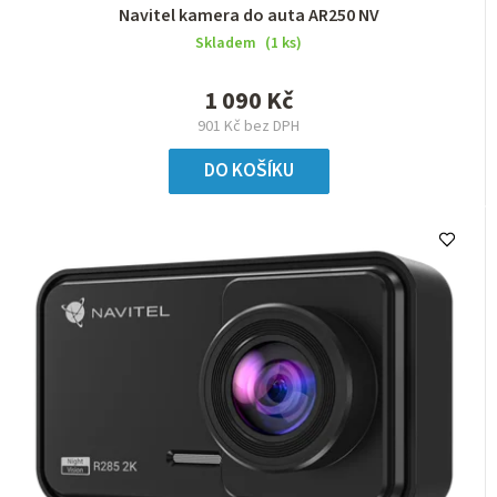
Navitel kamera do auta AR250 NV
Skladem
(1 ks)
1 090 Kč
901 Kč bez DPH
DO KOŠÍKU