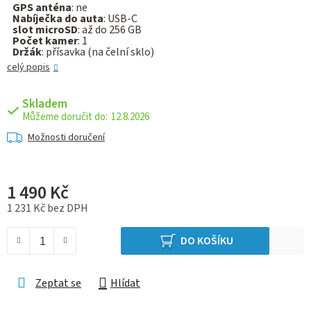
GPS anténa
: ne
Nabíječka do auta
: USB-C
slot microSD
: až do 256 GB
Počet kamer
: 1
Držák
: přísavka (na čelní sklo)
celý popis
Skladem
12.8.2026
Možnosti doručení
1 490 Kč
1 231 Kč bez DPH
Měrná cena:
DO KOŠÍKU
Zeptat se
Hlídat