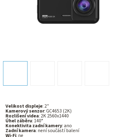
Velikost displeje
: 2"
Kamerový senzor
: GC4653 (2K)
Rozlišení videa
: 2K 2560x1440
Úhel záběru
: 140°
Konektivita zadní kamery
: ano
Zadní kamera
: není součástí balení
Wi-Fi
: ne