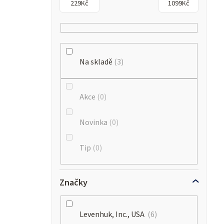
229
Kč
1099
Kč
Na skladě
3
Akce
0
Novinka
0
Tip
0
Značky
Levenhuk, Inc., USA
6