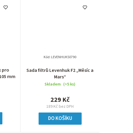
Kód:
LEVENHUK50790
k pro
Sada filtrů Levenhuk F2 „Měsíc a
 105 mm
Mars“
Skladem
(>5 ks)
229 Kč
189 Kč bez DPH
DO KOŠÍKU