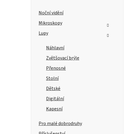
Noční vidění
Mikroskopy
Lupy
Náhlavní
Zvětšovací brýle
Přenosné
Stolní
Dětské
Digitální
Kapesní
Pro malé dobrodruhy
Příslušenství