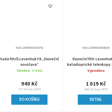
Kód:
LEVENHUK50792
Kód:
LEVENHUK68243
Sada filtrů Levenhuk F8 „Sluneční
Sluneční filtr Levenhu
soustava“
katadioprické teleskopy
Skladem
(>5 ks)
Vyprodáno
940 Kč
1 019 Kč
777 Kč bez DPH
842 Kč bez DPH
DO KOŠÍKU
DETAIL