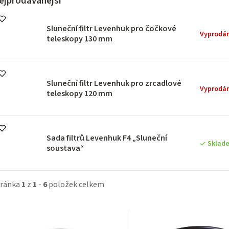
ejprodávanější
Sluneční filtr Levenhuk pro čočkové
Vyprodá
teleskopy 130 mm
Sluneční filtr Levenhuk pro zrcadlové
Vyprodá
teleskopy 120 mm
Sada filtrů Levenhuk F4 „Sluneční
Sklad
soustava“
tránka
1
z
1
-
6
položek celkem