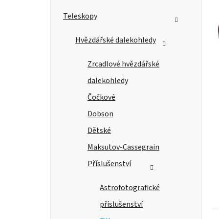
n
e
Teleskopy
l
Hvězdářské dalekohledy
Zrcadlové hvězdářské
dalekohledy
Čočkové
Dobson
Dětské
Maksutov-Cassegrain
Příslušenství
Astrofotografické
příslušenství