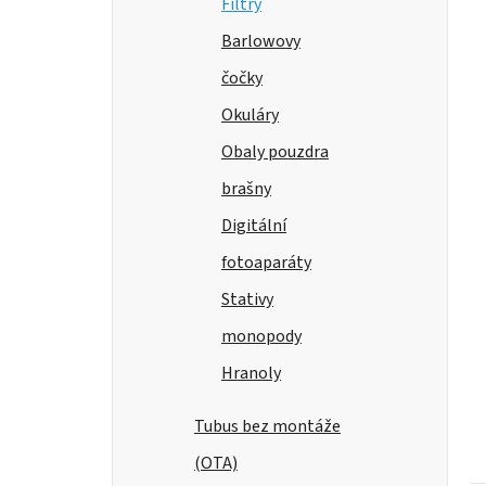
Filtry
Barlowovy
čočky
Okuláry
Obaly pouzdra
brašny
Digitální
fotoaparáty
Stativy
monopody
Hranoly
Tubus bez montáže
(OTA)