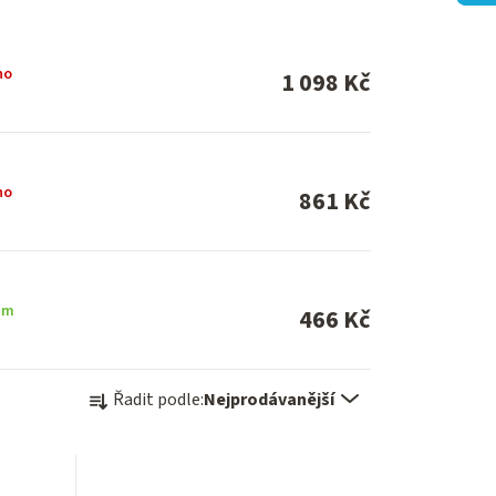
no
1 098 Kč
no
861 Kč
em
466 Kč
Ř
Řadit podle:
Nejprodávanější
a
z