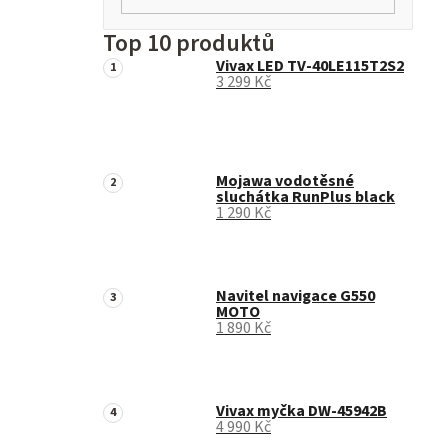
Top 10 produktů
Vivax LED TV-40LE115T2S2
3 299 Kč
Mojawa vodotěsné
sluchátka RunPlus black
1 290 Kč
Navitel navigace G550
MOTO
1 890 Kč
Vivax myčka DW-45942B
4 990 Kč