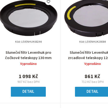
Kód:
LEVENHUK68244
Kód:
LEVENHUK28084
Sluneční filtr Levenhuk pro
Sluneční filtr Levenhu
čočkové teleskopy 130 mm
zrcadlové teleskopy 1
Vyprodáno
Vyprodáno
1 098 Kč
861 Kč
907 Kč bez DPH
712 Kč bez DPH
DETAIL
DETAIL