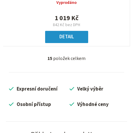
Vyprodáno
1 019 Kč
842 Kč bez DPH
DETAIL
15
položek celkem
O
v
l
á
Expresní doručení
Velký výběr
d
a
c
Osobní přístup
Výhodné ceny
í
p
r
v