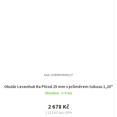
Kód:
LEVENHUK45117
Okulár Levenhuk Ra Plössl 25 mm s průměrem tubusu 1,25"
Skladem
(>5 ks)
2 678 Kč
2 213 Kč bez DPH