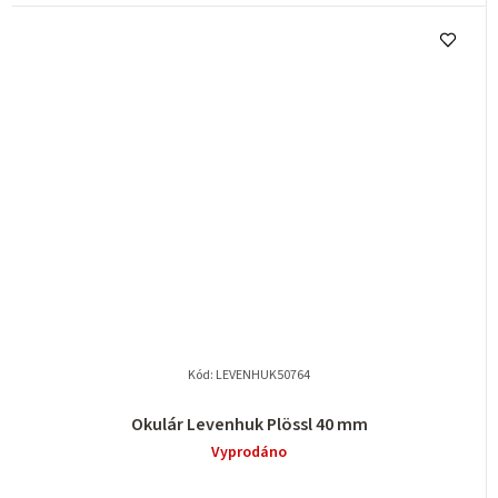
Kód:
LEVENHUK50764
Okulár Levenhuk Plössl 40 mm
Vyprodáno