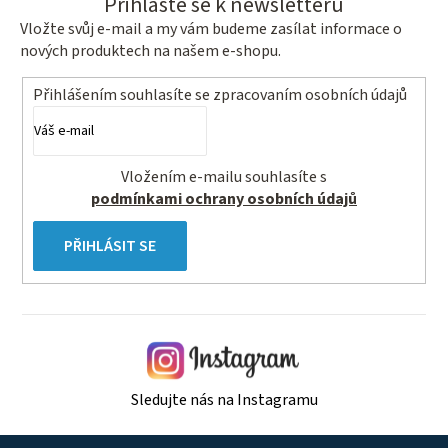
Přihlaste se k newsletteru
k
Vložte svůj e-mail a my vám budeme zasílat informace o
y
nových produktech na našem e-shopu.
v
ý
Přihlášením souhlasíte se
zpracovaním osobních údajů
p
i
s
Vložením e-mailu souhlasíte s
u
podmínkami ochrany osobních údajů
PŘIHLÁSIT SE
Sledujte nás na Instagramu