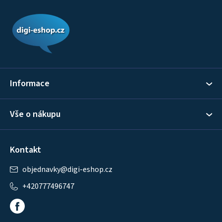
Z
á
p
a
t
í
Informace
Vše o nákupu
Kontakt
objednavky
@
digi-eshop.cz
+420777496747