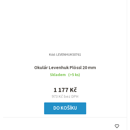
Kód:
LEVENHUK50761
Okulár Levenhuk Plössl 20 mm
Skladem
(>5 ks)
1 177 Kč
973 Kč bez DPH
DO KOŠÍKU