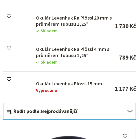
u
k
Okulár Levenhuk Ra Plössl 20 mm s
t
průměrem tubusu 1,25"
ů
1 730 Kč
Skladem
Okulár Levenhuk Ra Plössl 4 mm s
průměrem tubusu 1,25"
789 Kč
Skladem
Okulár Levenhuk Plössl 15 mm
1 177 Kč
Vyprodáno
Ř
Řadit podle:
Nejprodávanější
a
z
e