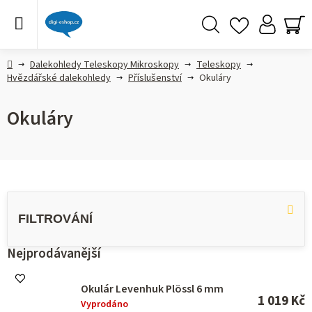
Přejít
na
obsah
Hledat
NÁ
KO
Domů
Dalekohledy Teleskopy Mikroskopy
Teleskopy
Hvězdářské dalekohledy
Příslušenství
Okuláry
Okuláry
V
ý
p
i
s
Nejprodávanější
p
r
Okulár Levenhuk Plössl 6 mm
o
1 019 Kč
Vyprodáno
d