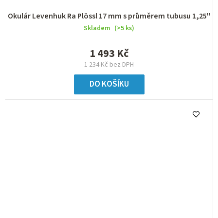
Okulár Levenhuk Ra Plössl 17 mm s průměrem tubusu 1,25"
Skladem
(>5 ks)
1 493 Kč
1 234 Kč bez DPH
DO KOŠÍKU