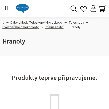
Přejít
na
obsah
Hledat
NÁ
KO
Domů
Dalekohledy Teleskopy Mikroskopy
Teleskopy
Hvězdářské dalekohledy
Příslušenství
Hranoly
Hranoly
Produkty teprve připravujeme.