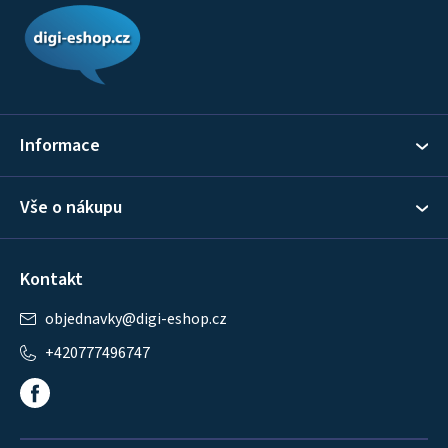
á
p
a
t
í
Informace
Vše o nákupu
Kontakt
objednavky
@
digi-eshop.cz
+420777496747