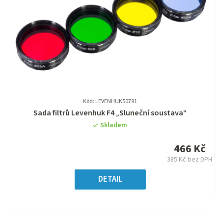
Kód: LEVENHUK50791
Průměrné
Sada filtrů Levenhuk F4 „Sluneční soustava“
hodnocení
Skladem
produktu
je
466 Kč
0,0
385 Kč bez DPH
z
Měrná
5
cena:
DETAIL
hvězdiček.