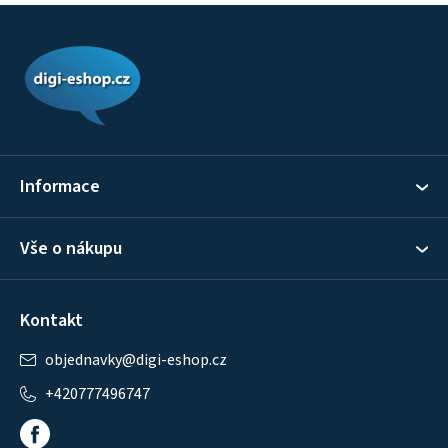
Z
á
p
a
t
í
Informace
Vše o nákupu
Kontakt
objednavky
@
digi-eshop.cz
+420777496747