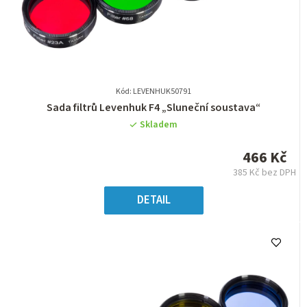
Kód: LEVENHUK50791
Průměrné
Sada filtrů Levenhuk F4 „Sluneční soustava“
hodnocení
Skladem
produktu
je
466 Kč
0,0
385 Kč bez DPH
z
Měrná
5
cena:
DETAIL
hvězdiček.