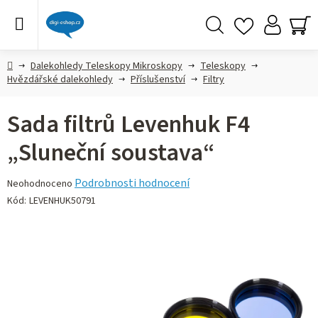
Přejít
na
obsah
Hledat
NÁ
KO
Domů
Dalekohledy Teleskopy Mikroskopy
Teleskopy
Hvězdářské dalekohledy
Příslušenství
Filtry
Sada filtrů Levenhuk F4
„Sluneční soustava“
Průměrné
Podrobnosti hodnocení
Neohodnoceno
hodnocení
Kód:
LEVENHUK50791
produktu
je
0,0
z 5
hvězdiček.