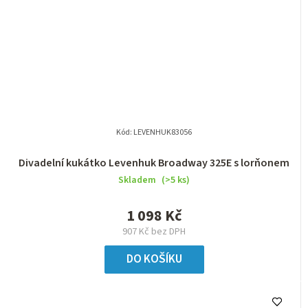
Kód:
LEVENHUK83056
Divadelní kukátko Levenhuk Broadway 325E s lorňonem
Skladem
(>5 ks)
1 098 Kč
907 Kč bez DPH
DO KOŠÍKU