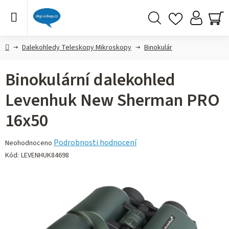
Přejít
na
obsah
Hledat
NÁ
KO
Domů
Dalekohledy Teleskopy Mikroskopy
Binokulár
Binokulární dalekohled
Levenhuk New Sherman PRO
16x50
Průměrné
Podrobnosti hodnocení
Neohodnoceno
hodnocení
Kód:
LEVENHUK84698
produktu
je
0,0
z 5
hvězdiček.