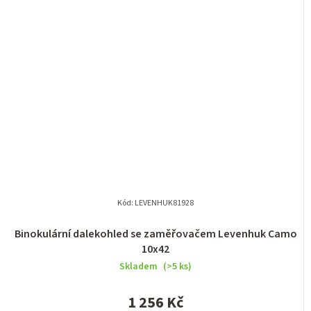
Kód:
LEVENHUK81928
Binokulární dalekohled se zaměřovačem Levenhuk Camo
10x42
Skladem
(>5 ks)
1 256 Kč