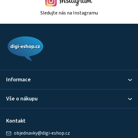
Sledujte nás na Instagramu
Z
á
p
a
t
í
Informace
Vše o nákupu
Kontakt
objednavky
@
digi-eshop.cz