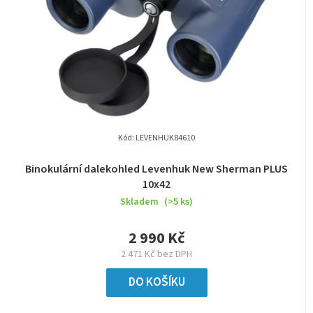
Kód:
LEVENHUK84610
Binokulární dalekohled Levenhuk New Sherman PLUS
10x42
Skladem
(>5 ks)
2 990 Kč
2 471 Kč bez DPH
DO KOŠÍKU