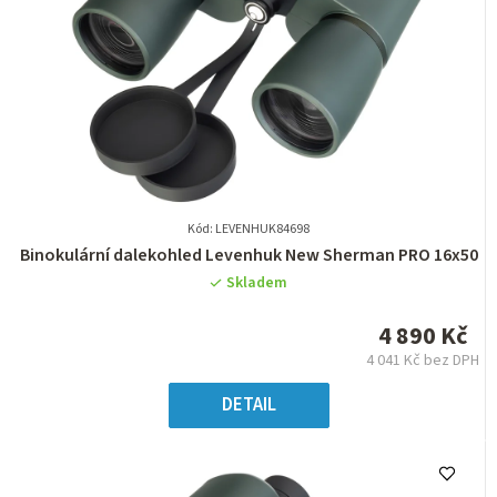
Kód: LEVENHUK84698
Průměrné
Binokulární dalekohled Levenhuk New Sherman PRO 16x50
hodnocení
Skladem
produktu
je
4 890 Kč
0,0
4 041 Kč bez DPH
z
Měrná
5
cena:
DETAIL
hvězdiček.