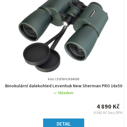
Kód: LEVENHUK84698
Průměrné
Binokulární dalekohled Levenhuk New Sherman PRO 16x50
hodnocení
Skladem
produktu
je
4 890 Kč
0,0
4 041 Kč bez DPH
z
Měrná
5
cena:
DETAIL