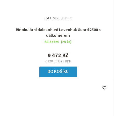
Kód:
LEVENHUK81970
Binokulární dalekohled Levenhuk Guard 2500 s
dálkoměrem
Skladem
(>5 ks)
9 472 Kč
7 828 Kč bez DPH
DO KOŠÍKU