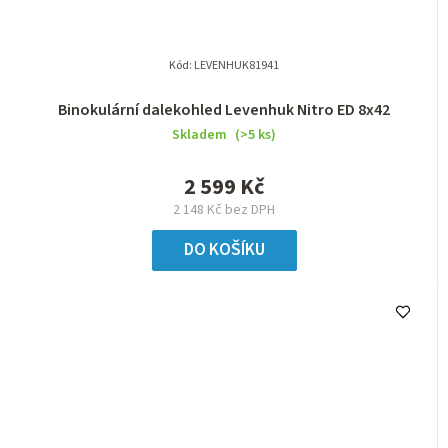
Kód:
LEVENHUK81941
Binokulární dalekohled Levenhuk Nitro ED 8x42
Skladem
(>5 ks)
2 599 Kč
2 148 Kč bez DPH
DO KOŠÍKU