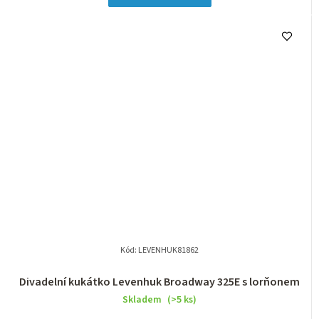
Kód:
LEVENHUK81862
Divadelní kukátko Levenhuk Broadway 325E s lorňonem
Skladem
(>5 ks)