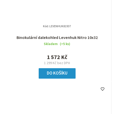
Kód:
LEVENHUK81937
Binokulární dalekohled Levenhuk Nitro 10x32
Skladem
(>5 ks)
1 572 Kč
1 299 Kč bez DPH
DO KOŠÍKU