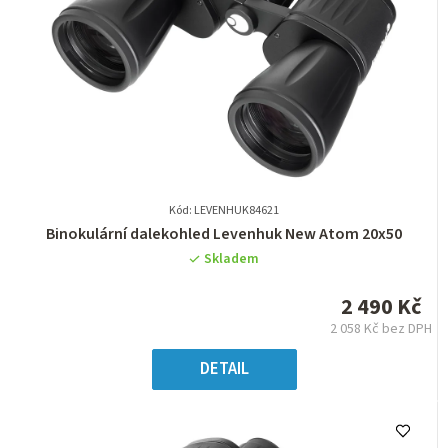
Kód: LEVENHUK84621
Průměrné
Binokulární dalekohled Levenhuk New Atom 20x50
hodnocení
Skladem
produktu
je
2 490 Kč
0,0
2 058 Kč bez DPH
z
Měrná
5
cena:
DETAIL
hvězdiček.