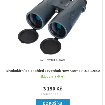
Kód:
LEVENHUK84682
Binokulární dalekohled Levenhuk New Karma PLUS 12x50
Skladem
(>5 ks)
3 190 Kč
2 636 Kč bez DPH
DO KOŠÍKU