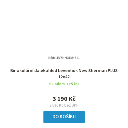
Kód:
LEVENHUK84611
Binokulární dalekohled Levenhuk New Sherman PLUS
12x42
Skladem
(>5 ks)
3 190 Kč
2 636 Kč bez DPH
DO KOŠÍKU