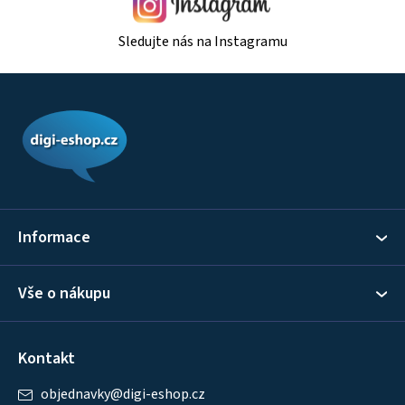
Sledujte nás na Instagramu
Z
á
p
a
t
í
Informace
Vše o nákupu
Kontakt
objednavky
@
digi-eshop.cz