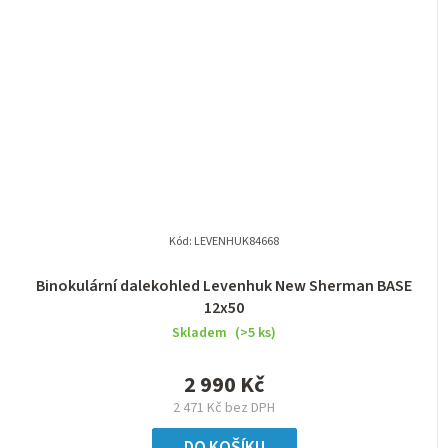
Kód:
LEVENHUK84668
Binokulární dalekohled Levenhuk New Sherman BASE
12x50
Skladem
(>5 ks)
2 990 Kč
2 471 Kč bez DPH