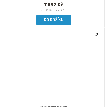
7 892 Kč
6 522 Kč bez DPH
DO KOŠÍKU
Kód:
LEVENHUK81970