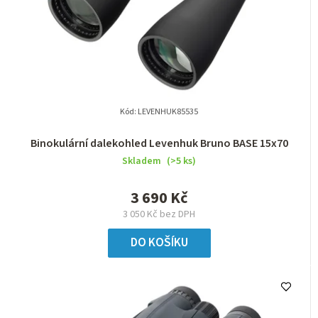
Kód:
LEVENHUK85535
Binokulární dalekohled Levenhuk Bruno BASE 15x70
Skladem
(>5 ks)
3 690 Kč
3 050 Kč bez DPH
DO KOŠÍKU