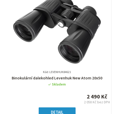
Kód: LEVENHUK84621
Průměrné
Binokulární dalekohled Levenhuk New Atom 20x50
hodnocení
Skladem
produktu
je
2 490 Kč
0,0
2 058 Kč bez DPH
z
Měrná
5
cena:
DETAIL