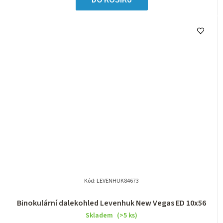
DO KOŠÍKU
Kód:
LEVENHUK84673
Binokulární dalekohled Levenhuk New Vegas ED 10x56
Skladem
(>5 ks)