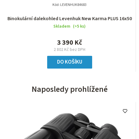
Kód:
LEVENHUK84683
Binokulární dalekohled Levenhuk New Karma PLUS 16x50
Skladem
(>5 ks)
3 390 Kč
2 802 Kč bez DPH
DO KOŠÍKU
Naposledy prohlížené