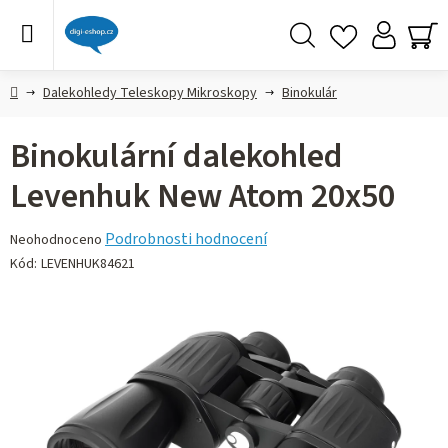
Přejít
na
obsah
Hledat
NÁ
KO
Domů
Dalekohledy Teleskopy Mikroskopy
Binokulár
Binokulární dalekohled
Levenhuk New Atom 20x50
Průměrné
Podrobnosti hodnocení
Neohodnoceno
hodnocení
Kód:
LEVENHUK84621
produktu
je
0,0
z 5
hvězdiček.