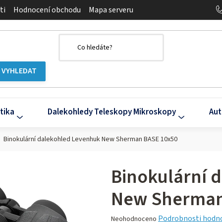
ti
Hodnocení obchodu
Mapa serveru
tika
Dalekohledy Teleskopy Mikroskopy
Aut
Binokulární dalekohled Levenhuk New Sherman BASE 10x50
Binokulární 
New Sherman
Průměrné
Podrobnosti hodn
Neohodnoceno