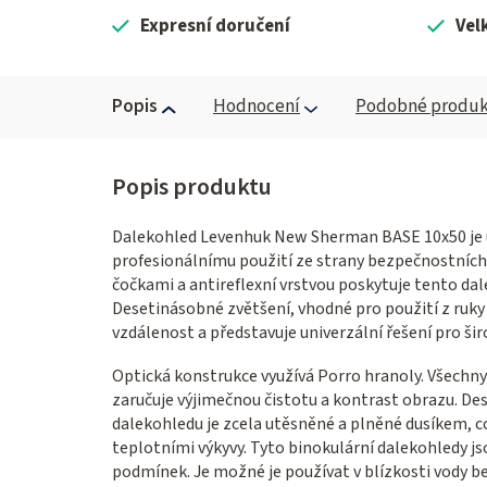
Expresní doručení
Vel
Popis
Hodnocení
Podobné produk
Dalekohled Levenhuk New Sherman BASE 10x50 je urč
profesionálnímu použití ze strany bezpečnostních 
čočkami a antireflexní vrstvou poskytuje tento dale
Desetinásobné zvětšení, vhodné pro použití z ruky
vzdálenost a představuje univerzální řešení pro šir
Optická konstrukce využívá Porro hranoly. Všechny 
zaručuje výjimečnou čistotu a kontrast obrazu. De
dalekohledu je zcela utěsněné a plněné dusíkem, co
teplotními výkyvy. Tyto binokulární dalekohledy j
podmínek. Je možné je používat v blízkosti vody b