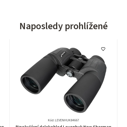
Naposledy prohlížené
Kód: LEVENHUK84667
Průměrné