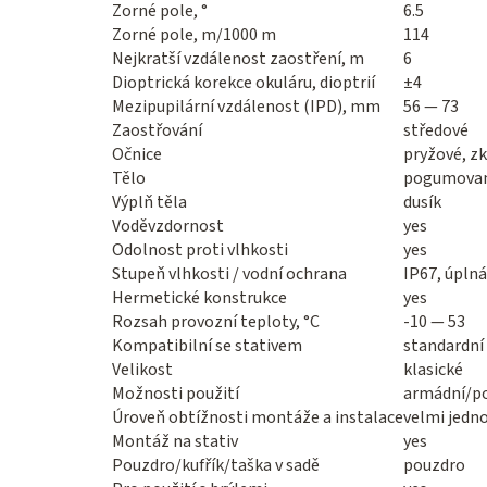
Zorné pole, °
6.5
Zorné pole, m/1000 m
114
Nejkratší vzdálenost zaostření, m
6
Dioptrická korekce okuláru, dioptrií
±4
Mezipupilární vzdálenost (IPD), mm
56 — 73
Zaostřování
středové
Očnice
pryžové, z
Tělo
pogumovaný 
Výplň těla
dusík
Voděvzdornost
yes
Odolnost proti vlhkosti
yes
Stupeň vlhkosti / vodní ochrana
IP67, úpln
Hermetické konstrukce
yes
Rozsah provozní teploty, °C
-10 — 53
Kompatibilní se stativem
standardní 
Velikost
klasické
Možnosti použití
armádní/pol
Úroveň obtížnosti montáže a instalace
velmi jedn
Montáž na stativ
yes
Pouzdro/kufřík/taška v sadě
pouzdro