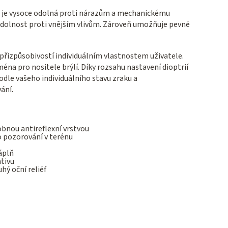
erá je vysoce odolná proti nárazům a mechanickému
dolnost proti vnějším vlivům. Zároveň umožňuje pevné
 přizpůsobivostí individuálním vlastnostem uživatele.
ména pro nositele brýlí. Díky rozsahu nastavení dioptrií
dle vašeho individuálního stavu zraku a
ání.
bnou antireflexní vrstvou
o pozorování v terénu
áplň
ativu
uhý oční reliéf