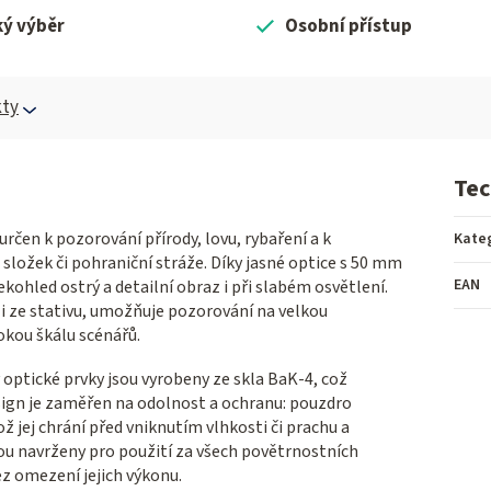
ký výběr
Osobní přístup
ty
Tec
en k pozorování přírody, lovu, rybaření a k
Kate
složek či pohraniční stráže. Díky jasné optice s 50 mm
EAN
kohled ostrý a detailní obraz i při slabém osvětlení.
 i ze stativu, umožňuje pozorování na velkou
okou škálu scénářů.
optické prvky jsou vyrobeny ze skla BaK-4, což
sign je zaměřen na odolnost a ochranu: pouzdro
ž jej chrání před vniknutím vlhkosti či prachu a
sou navrženy pro použití za všech povětrnostních
ez omezení jejich výkonu.