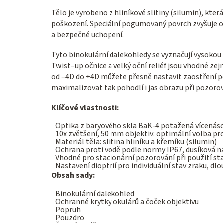
Tělo je vyrobeno z hliníkové slitiny (silumin), kt
poškození. Speciální pogumovaný povrch zvyšuje o
a bezpečné uchopení.
Tyto binokulární dalekohledy se vyznačují vysokou
Twist–up očnice a velký oční reliéf jsou vhodné zej
od –4D do +4D můžete přesně nastavit zaostření po
maximalizovat tak pohodlí i jas obrazu při pozorov
Klíčové vlastnosti:
Optika z baryového skla BaK-4 potažená vícenáso
10x zvětšení, 50 mm objektiv: optimální volba pr
Materiál těla: slitina hliníku a křemíku (silumin)
Ochrana proti vodě podle normy IP67, dusíková n
Vhodné pro stacionární pozorování při použití st
Nastavení dioptrií pro individuální stav zraku, dlo
Obsah sady:
Binokulární dalekohled
Ochranné krytky okulárů a čoček objektivu
Popruh
Pouzdro