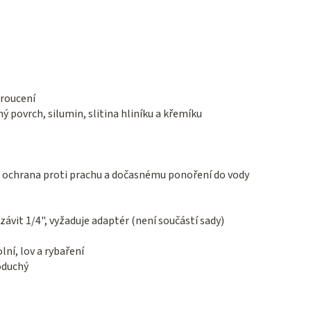
kroucení
povrch, silumin, slitina hliníku a křemíku
á ochrana proti prachu a dočasnému ponoření do vody
závit 1/4", vyžaduje adaptér (není součástí sady)
ní, lov a rybaření
oduchý