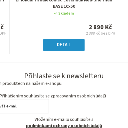
an
Binokulární dalekohled Levenhuk New Sherman
hodnocení
BASE 10x50
produktu
Skladem
je
0,0
Kč
2 890 Kč
z
 DPH
2 388 Kč bez DPH
5
á
Měrná
hvězdiček.
:
cena:
DETAIL
Přihlaste se k newsletteru
ch produktech na našem e-shopu.
Přihlášením souhlasíte se
zpracovaním osobních údajů
Vložením e-mailu souhlasíte s
podmínkami ochrany osobních údajů