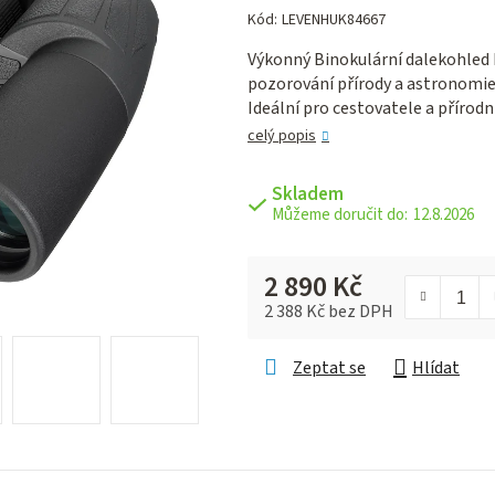
hodnocení
Kód:
LEVENHUK84667
produktu
Výkonný Binokulární dalekohle
je
pozorování přírody a astronomie
0,0
Ideální pro cestovatele a přírodn
z 5
hvězdiček.
celý popis
Skladem
12.8.2026
2 890 Kč
2 388 Kč bez DPH
Měrná cena:
Zeptat se
Hlídat