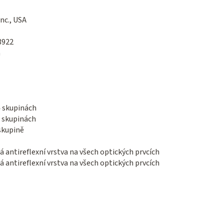
nc., USA
3922
m
4 skupinách
3 skupinách
 skupině
 antireflexní vrstva na všech optických prvcích
 antireflexní vrstva na všech optických prvcích