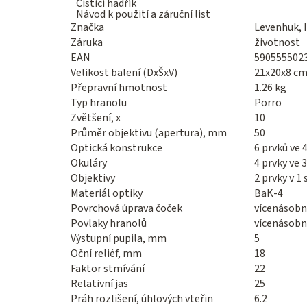
Čisticí hadřík
Návod k použití a záruční list
Značka
Levenhuk, I
Záruka
životnost
EAN
590555502
Velikost balení (DxŠxV)
21x20x8 c
Přepravní hmotnost
1.26 kg
Typ hranolu
Porro
Zvětšení, x
10
Průměr objektivu (apertura), mm
50
Optická konstrukce
6 prvků ve 
Okuláry
4 prvky ve 
Objektivy
2 prvky v 1
Materiál optiky
BaK-4
Povrchová úprava čoček
vícenásobná
Povlaky hranolů
vícenásobná
Výstupní pupila, mm
5
Oční reliéf, mm
18
Faktor stmívání
22
Relativní jas
25
Práh rozlišení, úhlových vteřin
6.2