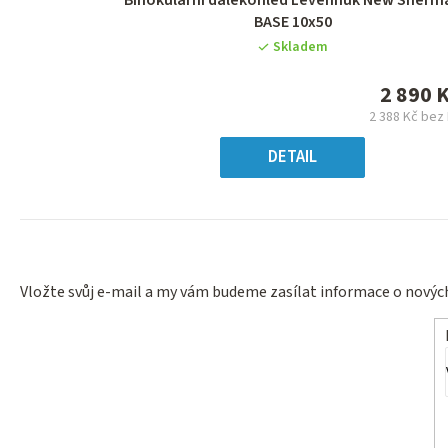
Binokulární dalekohled Levenhuk New Sherm
hodnocení
BASE 10x50
produktu
Skladem
je
0,0
2 890 
z
2 388 Kč bez
5
Měrn
hvězdiček.
cena
DETAIL
Vložte svůj e-mail a my vám budeme zasílat informace o nový