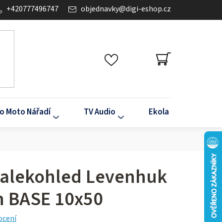
+420777496747
objednavky
@
digi-eshop.cz
NÁKUPNÍ
KOŠÍK
o Moto Nářadí
TV Audio
Ekola
Klima
dalekohled Levenhuk
 BASE 10x50
ocení