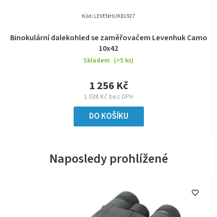
Kód:
LEVENHUK81927
Binokulární dalekohled se zaměřovačem Levenhuk Camo
10x42
Skladem
(>5 ks)
1 256 Kč
1 038 Kč bez DPH
DO KOŠÍKU
Naposledy prohlížené