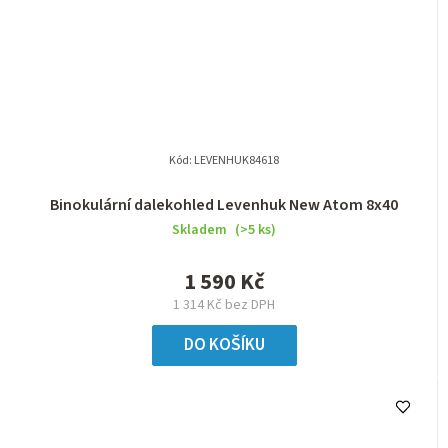
Kód:
LEVENHUK84618
Binokulární dalekohled Levenhuk New Atom 8x40
Skladem
(>5 ks)
1 590 Kč
1 314 Kč bez DPH
DO KOŠÍKU