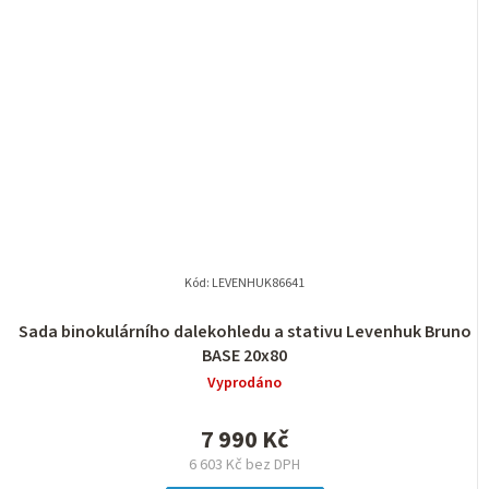
Kód:
LEVENHUK86641
Sada binokulárního dalekohledu a stativu Levenhuk Bruno
BASE 20x80
Vyprodáno
7 990 Kč
6 603 Kč bez DPH