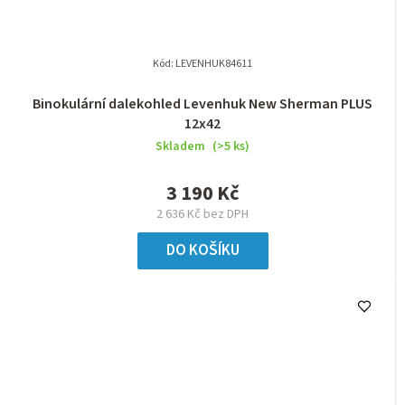
Kód:
LEVENHUK84611
Binokulární dalekohled Levenhuk New Sherman PLUS
12x42
Skladem
(>5 ks)
3 190 Kč
2 636 Kč bez DPH
DO KOŠÍKU