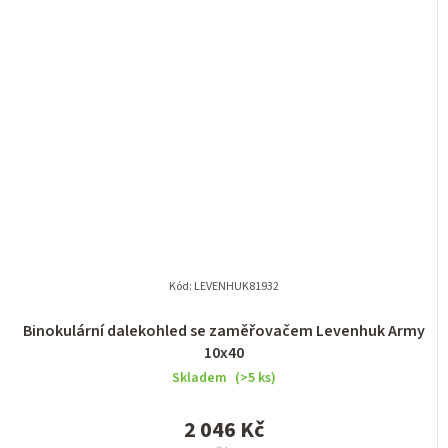
Kód:
LEVENHUK81932
Binokulární dalekohled se zaměřovačem Levenhuk Army
10x40
Skladem
(>5 ks)
2 046 Kč