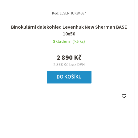
Kód:
LEVENHUK84667
Binokulární dalekohled Levenhuk New Sherman BASE
10x50
Skladem
(>5 ks)
2 890 Kč
2 388 Kč bez DPH
DO KOŠÍKU