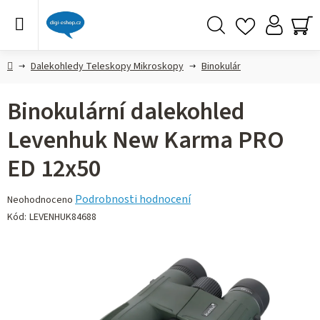
Přejít
na
obsah
Hledat
NÁ
KO
Domů
Dalekohledy Teleskopy Mikroskopy
Binokulár
Binokulární dalekohled
Levenhuk New Karma PRO
ED 12x50
Průměrné
Podrobnosti hodnocení
Neohodnoceno
hodnocení
Kód:
LEVENHUK84688
produktu
je
0,0
z 5
hvězdiček.