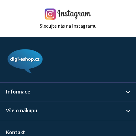
Sledujte nás na Instagramu
Z
á
p
a
t
í
Informace
Vše o nákupu
Kontakt