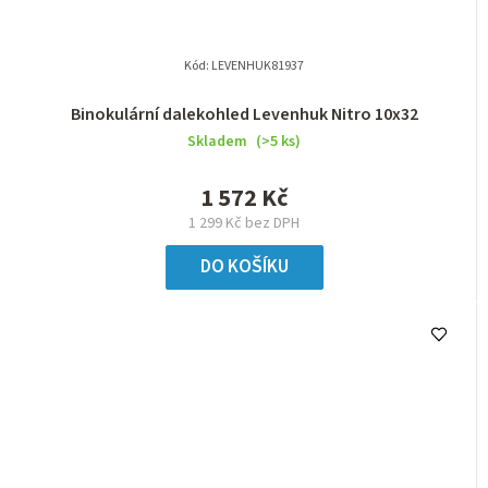
Kód:
LEVENHUK81937
Binokulární dalekohled Levenhuk Nitro 10x32
Skladem
(>5 ks)
1 572 Kč
1 299 Kč bez DPH
DO KOŠÍKU