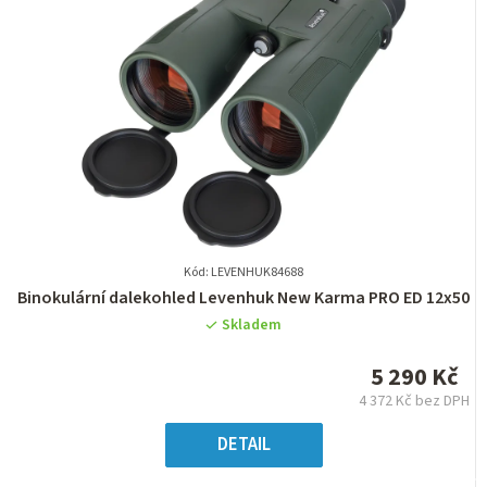
Kód: LEVENHUK84688
Průměrné
Binokulární dalekohled Levenhuk New Karma PRO ED 12x50
hodnocení
Skladem
produktu
je
5 290 Kč
0,0
4 372 Kč bez DPH
z
Měrná
5
cena:
DETAIL
hvězdiček.