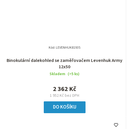
Kód:
LEVENHUK81935
Binokulární dalekohled se zaměřovačem Levenhuk Army
12x50
Skladem
(>5 ks)
2 362 Kč
1 952 Kč bez DPH
DO KOŠÍKU