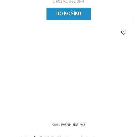
1 691 Kč bez DPH
DO KOŠÍKU
Kód:
LEVENHUK81943