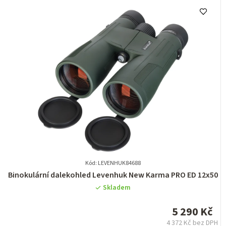
Kód: LEVENHUK84688
Průměrné
Binokulární dalekohled Levenhuk New Karma PRO ED 12x50
hodnocení
Skladem
produktu
je
5 290 Kč
0,0
4 372 Kč bez DPH