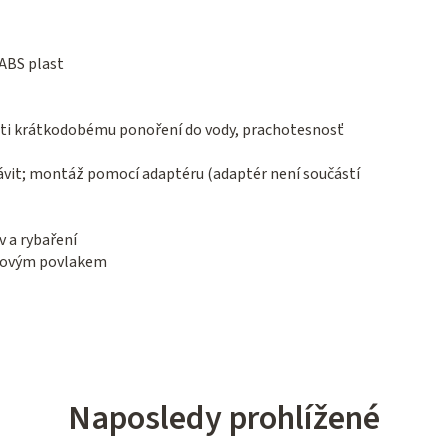
ABS plast
oti krátkodobému ponoření do vody, prachotesnosť
ávit; montáž pomocí adaptéru (adaptér není součástí
v a rybaření
yžovým povlakem
Naposledy prohlížené