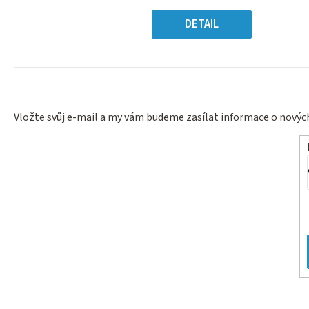
5
Měrn
hvězdiček.
cena
DETAIL
Vložte svůj e-mail a my vám budeme zasílat informace o nový