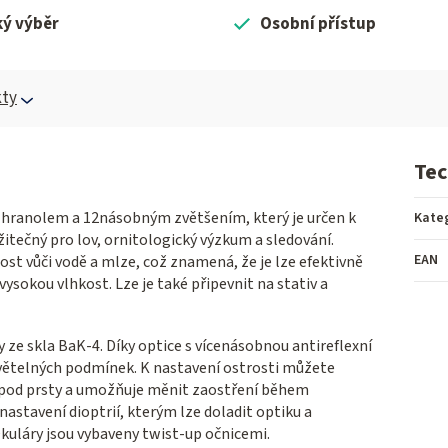
ký výběr
Osobní přístup
ty
Tec
 hranolem a 12násobným zvětšením, který je určen k
Kate
itečný pro lov, ornitologický výzkum a sledování.
EAN
ost vůči vodě a mlze, což znamená, že je lze efektivně
ysokou vlhkost. Lze je také připevnit na stativ a
ny ze skla BaK-4. Díky optice s vícenásobnou antireflexní
 světelných podmínek. K nastavení ostrosti můžete
í pod prsty a umožňuje měnit zaostření během
astavení dioptrií, kterým lze doladit optiku a
uláry jsou vybaveny twist-up očnicemi.