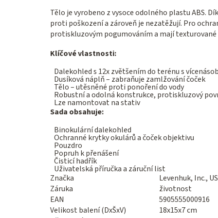
Tělo je vyrobeno z vysoce odolného plastu ABS. Dí
proti poškození a zároveň je nezatěžují. Pro ochra
protiskluzovým pogumováním a mají texturované v
Klíčové vlastnosti:
Dalekohled s 12x zvětšením do terénu s vícenásob
Dusíková náplň – zabraňuje zamlžování čoček
Tělo – utěsněné proti ponoření do vody
Robustní a odolná konstrukce, protiskluzový pov
Lze namontovat na stativ
Sada obsahuje:
Binokulární dalekohled
Ochranné krytky okulárů a čoček objektivu
Pouzdro
Popruh k přenášení
Čisticí hadřík
Uživatelská příručka a záruční list
Značka
Levenhuk, Inc., U
Záruka
životnost
EAN
5905555000916
Velikost balení (DxŠxV)
18x15x7 cm