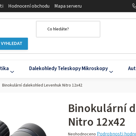
ti
Hodnocení obchodu
Mapa serveru
tika
Dalekohledy Teleskopy Mikroskopy
Aut
Binokulární dalekohled Levenhuk Nitro 12x42
Binokulární 
Nitro 12x42
Průměrné
Podrobnosti hodn
Neohodnoceno