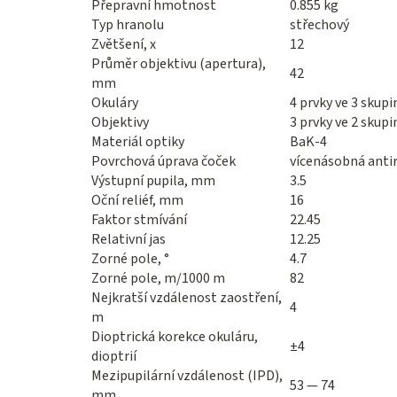
Přepravní hmotnost
0.855 kg
Typ hranolu
střechový
Zvětšení, x
12
Průměr objektivu (apertura),
42
mm
Okuláry
4 prvky ve 3 skup
Objektivy
3 prvky ve 2 skup
Materiál optiky
BaK-4
Povrchová úprava čoček
vícenásobná antir
Výstupní pupila, mm
3.5
Oční reliéf, mm
16
Faktor stmívání
22.45
Relativní jas
12.25
Zorné pole, °
4.7
Zorné pole, m/1000 m
82
Nejkratší vzdálenost zaostření,
4
m
Dioptrická korekce okuláru,
±4
dioptrií
Mezipupilární vzdálenost (IPD),
53 — 74
mm