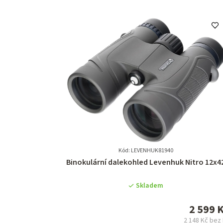
Kód: LEVENHUK81940
Průměrné
Binokulární dalekohled Levenhuk Nitro 12x4
hodnocení
produktu
Skladem
je
0,0
2 599 
z
2 148 Kč bez