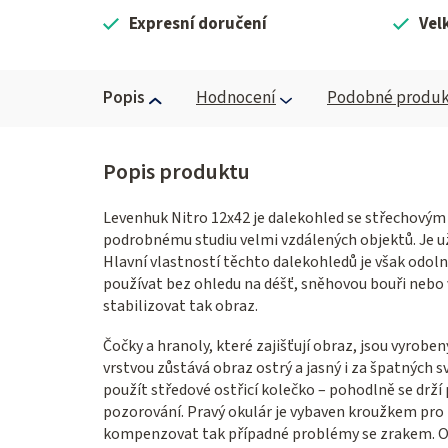
Expresní doručení
Vel
Popis
Hodnocení
Podobné produk
Levenhuk Nitro 12x42 je dalekohled se střechovým
podrobnému studiu velmi vzdálených objektů. Je už
Hlavní vlastností těchto dalekohledů je však odoln
používat bez ohledu na déšť, sněhovou bouři nebo v
stabilizovat tak obraz.
Čočky a hranoly, které zajišťují obraz, jsou vyrobe
vrstvou zůstává obraz ostrý a jasný i za špatných
použít středové ostřicí kolečko – pohodlně se drž
pozorování. Pravý okulár je vybaven kroužkem pro n
kompenzovat tak případné problémy se zrakem. Ok