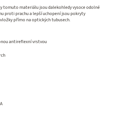
ky tomuto materiálu jsou dalekohledy vysoce odolné
nu proti prachu a lepší uchopení jsou pokryty
ložky přímo na optických tubusech.
nou antireflexní vrstvou
rch
SA