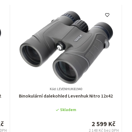
Kód: LEVENHUK81940
Průměrné
2
Binokulární dalekohled Levenhuk Nitro 12x42
hodnocení
produktu
Skladem
je
0,0
Kč
2 599 Kč
z
 DPH
2 148 Kč bez DPH