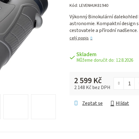
hodnocení
Kód:
LEVENHUK81940
produktu
Výkonný Binokulární dalekohled 
je
astronomie. Kompaktní design s e
0,0
cestovatele a přírodní nadšence.
z 5
hvězdiček.
celý popis
Skladem
12.8.2026
2 599 Kč
2 148 Kč bez DPH
Měrná cena:
Zeptat se
Hlídat