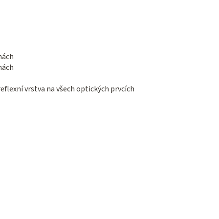
inách
inách
eflexní vrstva na všech optických prvcích