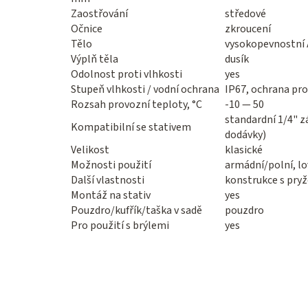
Zaostřování
středové
Očnice
zkroucení
Tělo
vysokopevnostní 
Výplň těla
dusík
Odolnost proti vlhkosti
yes
Stupeň vlhkosti / vodní ochrana
IP67, ochrana pr
Rozsah provozní teploty, °C
-10 — 50
standardní 1/4" z
Kompatibilní se stativem
dodávky)
Velikost
klasické
Možnosti použití
armádní/polní, lo
Další vlastnosti
konstrukce s pr
Montáž na stativ
yes
Pouzdro/kufřík/taška v sadě
pouzdro
Pro použití s brýlemi
yes