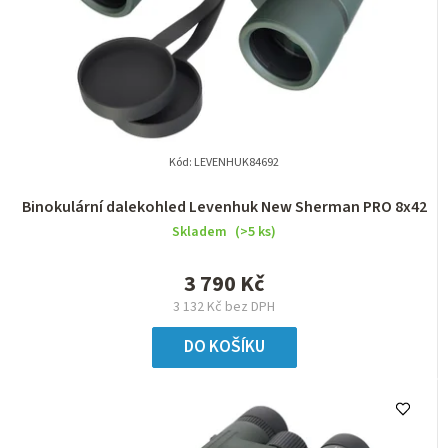
Kód:
LEVENHUK84692
Binokulární dalekohled Levenhuk New Sherman PRO 8x42
Skladem
(>5 ks)
3 790 Kč
3 132 Kč bez DPH
DO KOŠÍKU