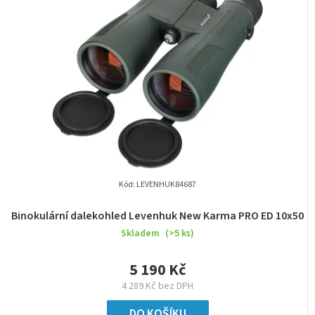
Kód:
LEVENHUK84687
Binokulární dalekohled Levenhuk New Karma PRO ED 10x50
Skladem
(>5 ks)
5 190 Kč
4 289 Kč bez DPH
DO KOŠÍKU