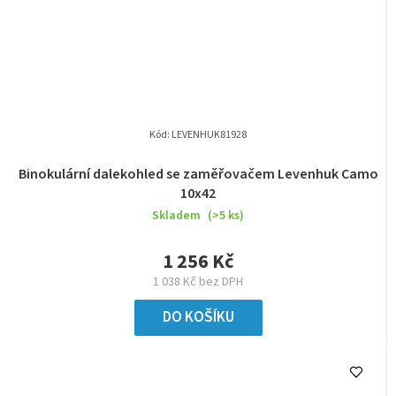
Kód:
LEVENHUK81928
Binokulární dalekohled se zaměřovačem Levenhuk Camo
10x42
Skladem
(>5 ks)
1 256 Kč
1 038 Kč bez DPH
DO KOŠÍKU