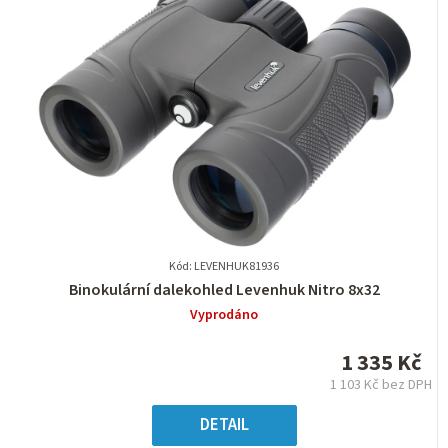
Kód: LEVENHUK81936
Průměrné
Binokulární dalekohled Levenhuk Nitro 8x32
hodnocení
Vyprodáno
produktu
je
1 335 Kč
0,0
1 103 Kč bez DPH
z
Měrná
5
cena:
DETAIL
hvězdiček.