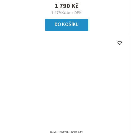
1 790 Kč
1 479 Kč bez DPH
DO KOŠÍKU
Kód:
LEVENHUK81942