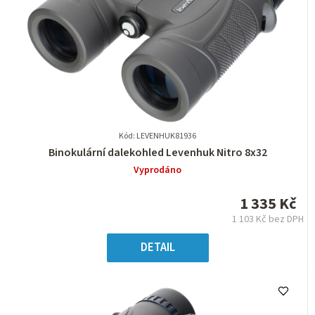
Kód: LEVENHUK81936
Průměrné
Binokulární dalekohled Levenhuk Nitro 8x32
hodnocení
Vyprodáno
produktu
je
1 335 Kč
0,0
1 103 Kč bez DPH
z
Měrná
5
cena:
DETAIL
hvězdiček.