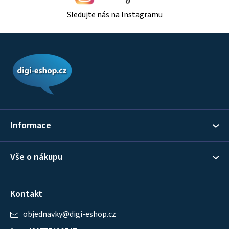
Sledujte nás na Instagramu
Z
á
p
a
t
í
Informace
Vše o nákupu
Kontakt
objednavky
@
digi-eshop.cz