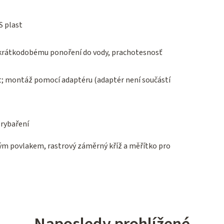
S plast
 krátkodobému ponoření do vody, prachotesnosť
it; montáž pomocí adaptéru (adaptér není součástí
 rybaření
ým povlakem, rastrový záměrný kříž a měřítko pro