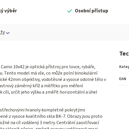
ký výběr
Osobní přístup
ty
Tec
amo 10x42 je optická přístroj pro lovce, rybáře,
Kate
ylu. Tento model má vše, co může polní binokulární
EAN
ické 42mm objektivy, vodotěsné a vysoce odolné tělo v
astrový záměrný kříž a měřítko pro měření
cíli, určit jeho výšku a změřit horizontální a úhel
 střechovými hranoly kompletně pokrytými
bené z vysoce kvalitního skla BK-7. Obrazy jsou proto
ožné na cíl vzdálený 3 metry. Centrální zaostřovací
te sklopit očnice, změnit osovou vzdálenost mezi