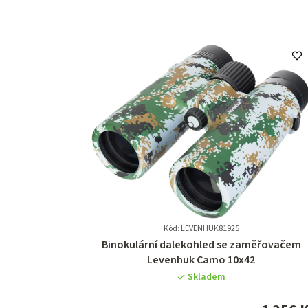
Kód: LEVENHUK81925
Průměrné
Binokulární dalekohled se zaměřovačem
hodnocení
Levenhuk Camo 10x42
produktu
Skladem
je
0,0