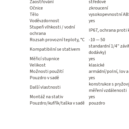
Zaostřování
středové
Očnice
zkroucení
Tělo
vysokopevnostní AB
Voděvzdornost
yes
Stupeň vlhkosti / vodní
IP67, ochrana proti
ochrana
Rozsah provozní teploty, °C
-10 — 50
standardní 1/4" záv
Kompatibilní se stativem
dodávky)
Měřicí stupnice
yes
Velikost
klasické
Možnosti použití
armádní/polní, lov a
Pouzdro v sadě
yes
konstrukce s pryžov
Další vlastnosti
měření vzdálenosti
Montáž na stativ
yes
Pouzdro/kufřík/taška v sadě
pouzdro