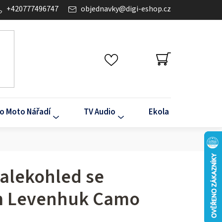
+420777496747
objednavky
@
digi-eshop.cz
NÁKUPNÍ
KOŠÍK
o Moto Nářadí
TV Audio
Ekola
Klima
dalekohled se
 Levenhuk Camo