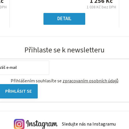
Kč
1 256 Kč
z
 DPH
1 038 Kč bez DPH
5
á
Měrná
hvězdiček.
:
cena:
DETAIL
Přihlaste se k newsletteru
Přihlášením souhlasíte se
zpracovaním osobních údajů
PŘIHLÁSIT SE
Sledujte nás na Instagramu