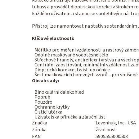
tubusy a provádět dioptrickou korekci v širokém r
každého uživatele a stanou se spolehlivým nástroj
Přístroj lze namontovat na stativ se standardním 
Klíčové vlastnosti:
Měřítko pro měření vzdálenosti a rastrový záměrn
Odolné maskované vodotěsné tělo
Střechové hranoly, antireflexní vrstva na všech o
Centrální zaostřování, minimální vzdálenost zaost
Dioptrická korekce; twist-up očnice
Šest maskovacích barevných vzorů – pro smíšené l
Obsah sady:
Binokulární dalekohled
Popruh
Pouzdro
Ochranné krytky
Čisticí utěrka
Uživatelská příručka a záruční list
Značka
Levenhuk, Inc., USA
Záruka
životnost
EAN
5905555000503