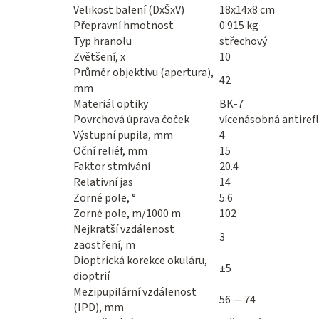
Velikost balení (DxŠxV)
18x14x8 cm
Přepravní hmotnost
0.915 kg
Typ hranolu
střechový
Zvětšení, x
10
Průměr objektivu (apertura),
42
mm
Materiál optiky
BK-7
Povrchová úprava čoček
vícenásobná antirefl
Výstupní pupila, mm
4
Oční reliéf, mm
15
Faktor stmívání
20.4
Relativní jas
14
Zorné pole, °
5.6
Zorné pole, m/1000 m
102
Nejkratší vzdálenost
3
zaostření, m
Dioptrická korekce okuláru,
±5
dioptrií
Mezipupilární vzdálenost
56 — 74
(IPD), mm