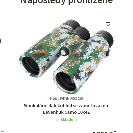
Naposledy prohlížené
Kód: LEVENHUK81925
Průměrné
Binokulární dalekohled se zaměřovačem
hodnocení
Levenhuk Camo 10x42
produktu
Skladem
je
0,0