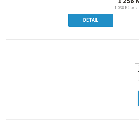
1 256 
z
1 038 Kč bez
5
Měrn
hvězdiček.
cena
DETAIL