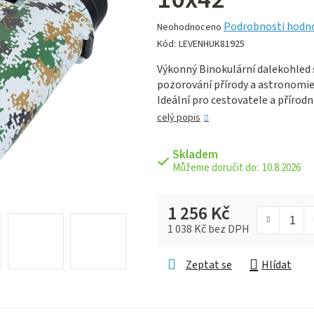
Průměrné
Podrobnosti hodn
Neohodnoceno
hodnocení
Kód:
LEVENHUK81925
produktu
Výkonný Binokulární dalekohle
je
pozorování přírody a astronomie
0,0
Ideální pro cestovatele a přírodn
z 5
hvězdiček.
celý popis
Skladem
10.8.2026
1 256 Kč
1 038 Kč bez DPH
Měrná cena:
Zeptat se
Hlídat