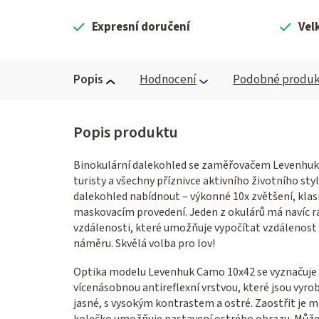
Expresní doručení
Vel
Popis
Hodnocení
Podobné produk
Binokulární dalekohled se zaměřovačem Levenhuk C
turisty a všechny příznivce aktivního životního st
dalekohled nabídnout – výkonné 10x zvětšení, klas
maskovacím provedení. Jeden z okulárů má navíc r
vzdálenosti, které umožňuje vypočítat vzdálenost k 
náměru. Skvělá volba pro lov!
Optika modelu Levenhuk Camo 10x42 se vyznačuje
vícenásobnou antireflexní vrstvou, které jsou vyro
jasné, s vysokým kontrastem a ostré. Zaostřit je m
kolečko umožňuje nastavení ostrého obrazu. Může