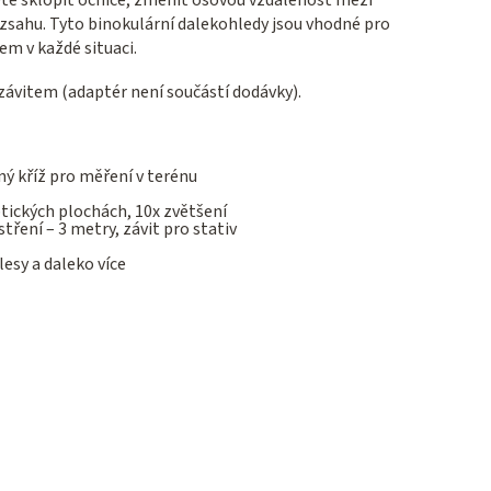
ozsahu. Tyto binokulární dalekohledy jsou vhodné pro
em v každé situaci.
závitem (adaptér není součástí dodávky).
ý kříž pro měření v terénu
ptických plochách, 10x zvětšení
ření – 3 metry, závit pro stativ
esy a daleko více