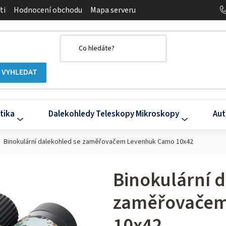
ti
Hodnocení obchodu
Mapa serveru
tika
Dalekohledy Teleskopy Mikroskopy
Aut
Binokulární dalekohled se zaměřovačem Levenhuk Camo 10x42
Binokulární 
zaměřovačem
10x42