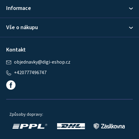
í
Informace
Vše o nákupu
Kontakt
objednavky
@
digi-eshop.cz
+420777496747
Způsoby dopravy: