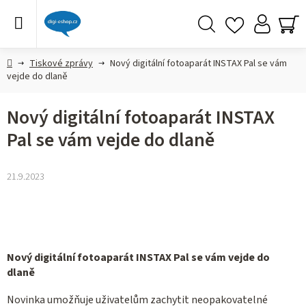
Přejít
na
obsah
Hledat
NÁ
KO
Domů
Tiskové zprávy
Nový digitální fotoaparát INSTAX Pal se vám
vejde do dlaně
Nový digitální fotoaparát INSTAX
Pal se vám vejde do dlaně
21.9.2023
Nový digitální fotoaparát INSTAX Pal se vám vejde do
dlaně
Novinka umožňuje uživatelům zachytit neopakovatelné