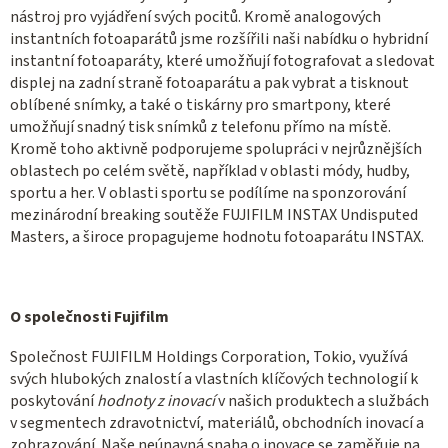
nástroj pro vyjádření svých pocitů. Kromě analogových
instantních fotoaparátů jsme rozšířili naši nabídku o hybridní
instantní fotoaparáty, které umožňují fotografovat a sledovat
displej na zadní straně fotoaparátu a pak vybrat a tisknout
oblíbené snímky, a také o tiskárny pro smartpony, které
umožňují snadný tisk snímků z telefonu přímo na místě.
Kromě toho aktivně podporujeme spolupráci v nejrůznějších
oblastech po celém světě, například v oblasti módy, hudby,
sportu a her. V oblasti sportu se podílíme na sponzorování
mezinárodní breaking soutěže FUJIFILM INSTAX Undisputed
Masters, a široce propagujeme hodnotu fotoaparátu INSTAX.
O společnosti Fujifilm
Společnost FUJIFILM Holdings Corporation, Tokio, využívá
svých hlubokých znalostí a vlastních klíčových technologií k
poskytování
hodnoty z inovací
v našich produktech a službách
v segmentech zdravotnictví, materiálů, obchodních inovací a
zobrazování. Naše neúnavná snaha o inovace se zaměřuje na