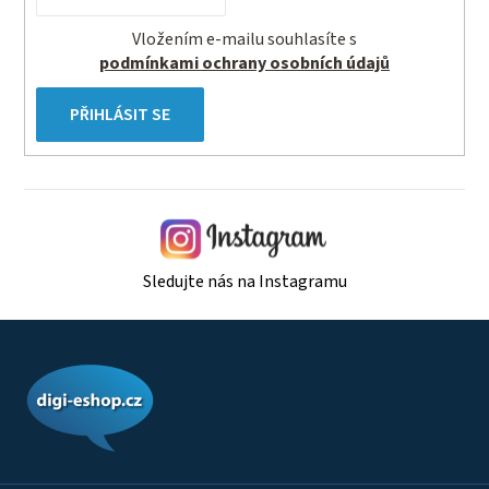
Vložením e-mailu souhlasíte s
podmínkami ochrany osobních údajů
PŘIHLÁSIT SE
Sledujte nás na Instagramu
Z
á
p
a
t