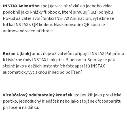
INSTAX Animation
spojuje více obrázků do jednoho videa
podobně jako knížky flipbook, které simulují iluzi pohybu.
Pokud uživatel zvolí funkci INSTAX Animation, vytiskne se
fotka INSTAX s QR kódem. Naskenováním QR kódu se
animované video přehraje.
Režim L [Link]
umožňuje uživatelům připojit INSTAX Pal přímo
k tiskárně řady INSTAX Link přes Bluetooth. Snímky se pak
stejně jako u dalších instantních fotoaparátů INSTAX
automaticky vytisknou ihned po pořízení.
Víceúčelový odnímatelný kroužek
lze použít jako praktické
poutko, jednoduchý hledáček nebo jako stojánek fotoaparátu
při focení na dálku.