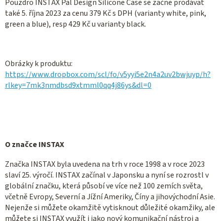
Pouzdro INSTAX Pal Design Silicone Case se začne prodávat
také 5. října 2023 za cenu 379 Kč s DPH (varianty white, pink,
green a blue), resp 429 Kč u varianty black.
Obrázky k produktu:
https://www.dropbox.com/scl/fo/v5yyi5e2n4a2uv2bwjuyp/h?
rlkey=7mk3nmdbsd9xtmml0qq4j86ys&dl=0
O značce INSTAX
Značka INSTAX byla uvedena na trh v roce 1998 a v roce 2023
slaví 25. výročí. INSTAX začínal v Japonsku a nyní se rozrostl v
globální značku, která působí ve více než 100 zemích světa,
včetně Evropy, Severní a Jížní Ameriky, Číny a jihovýchodní Asie.
Nejenže si můžete okamžitě vytisknout důležité okamžiky, ale
můžete si INSTAX využít i jako nový komunikační nástroj a