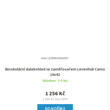
Kód:
LEVENHUK81927
Binokulární dalekohled se zaměřovačem Levenhuk Camo
10x42
Skladem
(>5 ks)
1 256 Kč
1 038 Kč bez DPH
DO KOŠÍKU