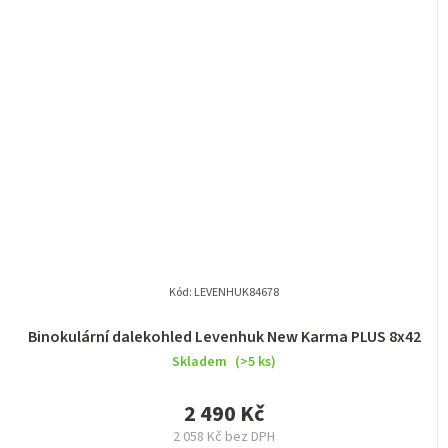
Kód:
LEVENHUK84678
Binokulární dalekohled Levenhuk New Karma PLUS 8x42
Skladem
(>5 ks)
2 490 Kč
2 058 Kč bez DPH