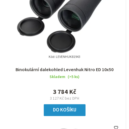
Kód:
LEVENHUK81943
Binokulární dalekohled Levenhuk Nitro ED 10x50
Skladem
(>5 ks)
3 784 Kč
3 127 Kč bez DPH
DO KOŠÍKU