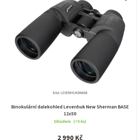
Kód:
LEVENHUK84668
Binokulární dalekohled Levenhuk New Sherman BASE
12x50
Skladem
(>5 ks)
2 990 Kč