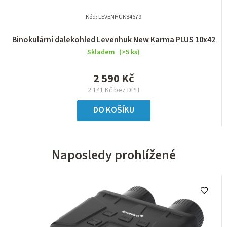
Kód:
LEVENHUK84679
Binokulární dalekohled Levenhuk New Karma PLUS 10x42
Skladem
(>5 ks)
2 590 Kč
2 141 Kč bez DPH
DO KOŠÍKU
Naposledy prohlížené