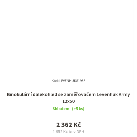
Kód:
LEVENHUK81935
Binokulární dalekohled se zaměřovačem Levenhuk Army
12x50
Skladem
(>5 ks)
2 362 Kč
1 952 Kč bez DPH