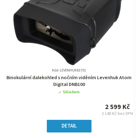
Kód: LEVENHUK81701
Průměrné
Binokulární dalekohled s nočním viděním Levenhuk Atom
hodnocení
Digital DNB100
produktu
Skladem
je
0,0
2 599 Kč
z
2 148 Kč bez DPH
5
Měrná
hvězdiček.
cena:
DETAIL