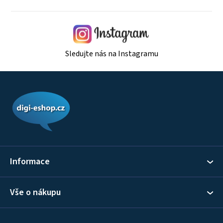
Sledujte nás na Instagramu
Z
á
p
a
t
í
Informace
Vše o nákupu