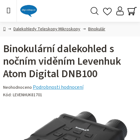
Přejít
na
obsah
Hledat
NÁ
KO
Domů
Dalekohledy Teleskopy Mikroskopy
Binokulár
Binokulární dalekohled s
nočním viděním Levenhuk
Atom Digital DNB100
Průměrné
Podrobnosti hodnocení
Neohodnoceno
hodnocení
Kód:
LEVENHUK81701
produktu
je
0,0
z 5
hvězdiček.