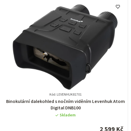
Kód: LEVENHUK81701
Průměrné
Binokulární dalekohled s nočním viděním Levenhuk Atom
hodnocení
Digital DNB100
produktu
Skladem
je
0,0
2 599 Kč