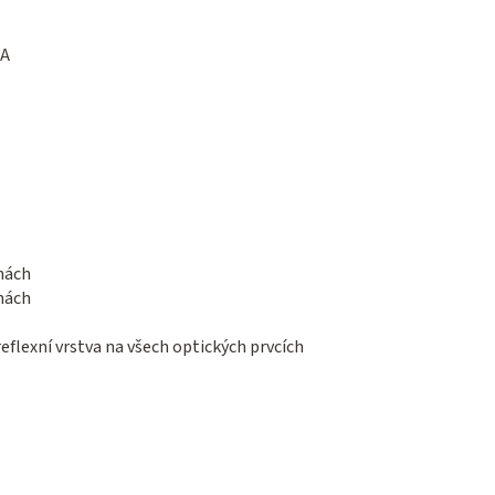
SA
inách
inách
eflexní vrstva na všech optických prvcích