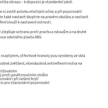
ilita obrazu – k dispozici je standardní závit.
 si zvolit polohu otočných očnic a při pozorování
ete také nastavit dioptrie na pravém okuláru a nastavit
ení slouží k nastavení ostrosti.
 zlepšuje ochranu proti prachu a nárazům a na druhé
ysoce odolného plastu ABS.
m rozptylem, střechové hranoly jsou vyrobeny ze skla
sobné zvětšení, vícenásobná antireflexní vrstva na
amlžováním
ný proti povětrnostním vlivům
rování i při nošení brýlí
tiv pro stacionární pozorování