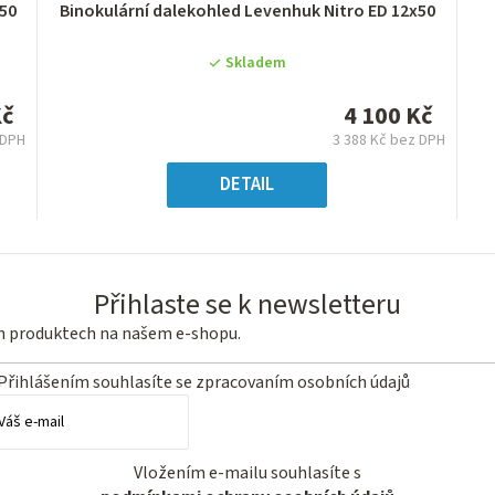
Průměrné
50
Binokulární dalekohled Levenhuk Nitro ED 12x50
hodnocení
produktu
Skladem
je
0,0
Kč
4 100 Kč
z
 DPH
3 388 Kč bez DPH
5
á
Měrná
hvězdiček.
:
cena:
DETAIL
Přihlaste se k newsletteru
ch produktech na našem e-shopu.
Přihlášením souhlasíte se
zpracovaním osobních údajů
Vložením e-mailu souhlasíte s