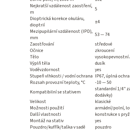
Nejkratší vzdálenost zaostření,
5
m
Dioptrická korekce okuláru,
±4
dioptrií
Mezipupilární vzdálenost (IPD),
53 — 74
mm
Zaostřování
středové
Očnice
zkroucení
Tělo
vysokopevnostní 
Výplň těla
dusík
Voděvzdornost
yes
Stupeň vlhkosti / vodní ochrana
IP67, úplná ochr
Rozsah provozní teploty, °C
-10 — 50
standardní 1/4" z
Kompatibilní se stativem
dodávky)
Velikost
klasické
Možnosti použití
armádní/polní, lo
Další vlastnosti
konstrukce s pr
Montáž na stativ
yes
Pouzdro/kufřík/taška v sadě
pouzdro