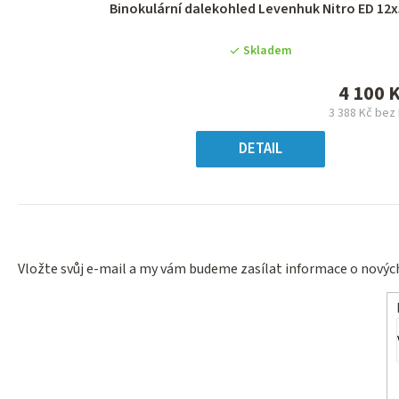
Průměrné
Binokulární dalekohled Levenhuk Nitro ED 12x
hodnocení
produktu
Skladem
je
0,0
4 100 
z
3 388 Kč bez
5
Měrn
hvězdiček.
cena
DETAIL
Vložte svůj e-mail a my vám budeme zasílat informace o nový