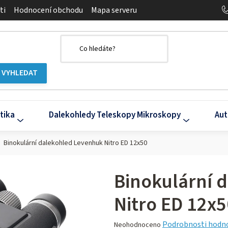
ti
Hodnocení obchodu
Mapa serveru
tika
Dalekohledy Teleskopy Mikroskopy
Aut
Binokulární dalekohled Levenhuk Nitro ED 12x50
Binokulární 
Nitro ED 12x5
Průměrné
Podrobnosti hodn
Neohodnoceno