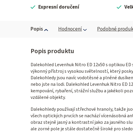
Expresní doručení
Vel
Popis
Hodnocení
Podobné produk
Dalekohled Levenhuk Nitro ED 12x50 s optikou ED s 
výkonný přístroj s vysokou světelností, který posky
Dalekohledy jsou navíc vodotěsné a plněné dusíkem. 
nebo jste na lodi. Dalekohled Levenhuk Nitro ED 12
kempování, rybaření, strážní službu a jakékoli pozo
vzdálené objekty.
Dalekohledy používají střechové hranoly, takže jsou
všech optických prvcích se nachází vícenásobná an
obraz stejně jasný a kontrastní jako za jasného sl
ale zorné pole je stále dostatečně široké pro sled