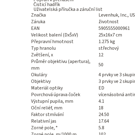
Čisticí hadřík
Uživatelská příručka a záruční list
Značka
Levenhuk, Inc., U
Záruka
životnost
EAN
5905555000961
Velikost balení (DxŠxV)
25x16x7 cm
Přepravní hmotnost
1.275 kg
Typ hranolu
střechový
Zvětšení, x
12
Průměr objektivu (apertura),
50
mm
Okuláry
4 prvky ve 3 skup
Objektivy
3 prvky ve 2 skup
Materiál optiky
ED
Povrchová úprava čoček
vícenásobná antir
Výstupní pupila, mm
4.1
Oční reliéf, mm
18
Faktor stmívání
24.50
Relativní jas
17.64
Zorné pole, °
5.8
Zorné pole, m/1000 m
102