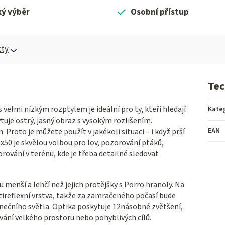
ký výběr
Osobní přístup
ty
Tec
velmi nízkým rozptylem je ideální pro ty, kteří hledají
Kate
tuje ostrý, jasný obraz s vysokým rozlišením.
EAN
Proto je můžete použít v jakékoli situaci – i když prší
x50 je skvělou volbou pro lov, pozorování ptáků,
rování v terénu, kde je třeba detailně sledovat
 menší a lehčí než jejich protějšky s Porro hranoly. Na
tireflexní vrstva, takže za zamračeného počasí bude
unečního světla. Optika poskytuje 12násobné zvětšení,
ování velkého prostoru nebo pohyblivých cílů.