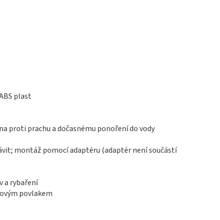
ABS plast
ana proti prachu a dočasnému ponoření do vody
ávit; montáž pomocí adaptéru (adaptér není součástí
v a rybaření
yžovým povlakem