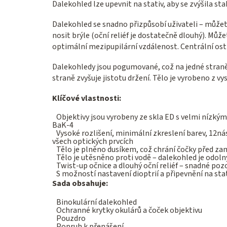
Dalekohled lze upevnit na stativ, aby se zvýšila stab
Dalekohled se snadno přizpůsobí uživateli – můžete
nosit brýle (oční reliéf je dostatečně dlouhý). Můž
optimální mezipupilární vzdálenost. Centrální ostř
Dalekohledy jsou pogumované, což na jedné straně
straně zvyšuje jistotu držení. Tělo je vyrobeno z v
Klíčové vlastnosti:
Objektivy jsou vyrobeny ze skla ED s velmi nízký
BaK-4
Vysoké rozlišení, minimální zkreslení barev, 12ná
všech optických prvcích
Tělo je plněno dusíkem, což chrání čočky před z
Tělo je utěsněno proti vodě – dalekohled je odol
Twist-up očnice a dlouhý oční reliéf – snadné pozo
S možností nastavení dioptrií a připevnění na sta
Sada obsahuje:
Binokulární dalekohled
Ochranné krytky okulárů a čoček objektivu
Pouzdro
Popruh k přenášení