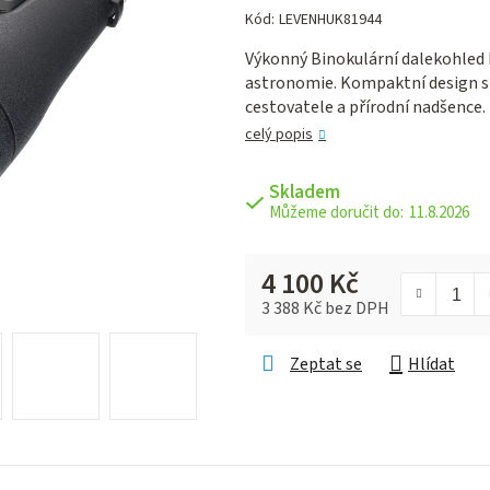
hodnocení
Kód:
LEVENHUK81944
produktu
Výkonný Binokulární dalekohled 
je
astronomie. Kompaktní design s e
0,0
cestovatele a přírodní nadšence.
z 5
hvězdiček.
celý popis
Skladem
11.8.2026
4 100 Kč
3 388 Kč bez DPH
Měrná cena:
Zeptat se
Hlídat