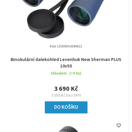
Kód:
LEVENHUK84613
Binokulární dalekohled Levenhuk New Sherman PLUS
10x50
Skladem
(>5 ks)
3 690 Kč
3 050 Kč bez DPH
DO KOŠÍKU