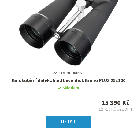
Kód: LEVENHUK85539
Průměrné
Binokulární dalekohled Levenhuk Bruno PLUS 25x100
hodnocení
Skladem
produktu
je
15 390 Kč
0,0
12 719 Kč bez DPH
z
Měrná
5
cena:
DETAIL
hvězdiček.