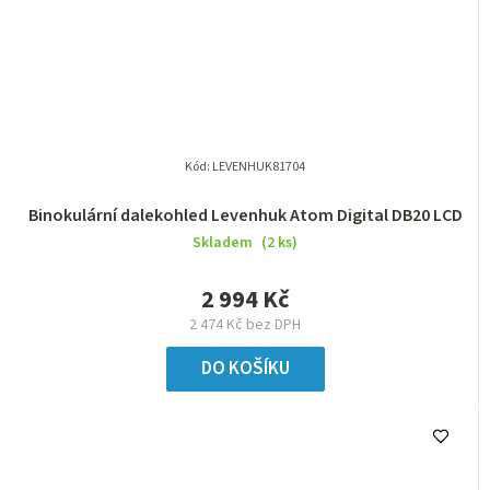
Kód:
LEVENHUK81704
Binokulární dalekohled Levenhuk Atom Digital DB20 LCD
Skladem
(2 ks)
2 994 Kč
2 474 Kč bez DPH
DO KOŠÍKU