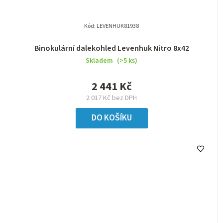
Kód:
LEVENHUK81938
Binokulární dalekohled Levenhuk Nitro 8x42
Skladem
(>5 ks)
2 441 Kč
2 017 Kč bez DPH
DO KOŠÍKU