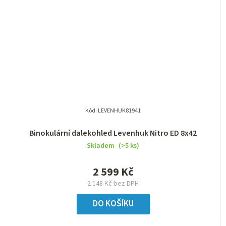
Kód:
LEVENHUK81941
Binokulární dalekohled Levenhuk Nitro ED 8x42
Skladem
(>5 ks)
2 599 Kč
2 148 Kč bez DPH
DO KOŠÍKU