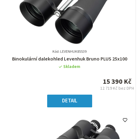
Kód: LEVENHUK85539
Průměrné
Binokulární dalekohled Levenhuk Bruno PLUS 25x100
hodnocení
Skladem
produktu
je
15 390 Kč
0,0
12 719 Kč bez DPH
z
Měrná
5
cena:
DETAIL
hvězdiček.