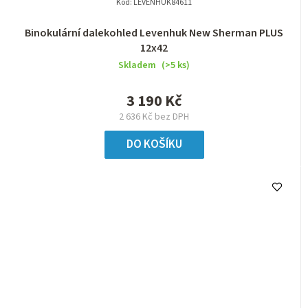
Kód:
LEVENHUK84611
Binokulární dalekohled Levenhuk New Sherman PLUS
12x42
Skladem
(>5 ks)
3 190 Kč
2 636 Kč bez DPH
DO KOŠÍKU