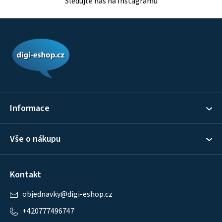
Sledujte nás na Instagramu
Z
á
p
a
t
í
Informace
Vše o nákupu
Kontakt
objednavky
@
digi-eshop.cz
+420777496747