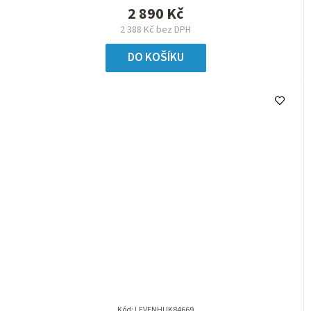
2 890 Kč
2 388 Kč bez DPH
DO KOŠÍKU
Kód:
LEVENHUK84669