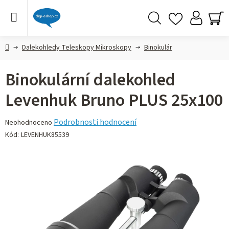
Přejít
na
obsah
Hledat
NÁ
KO
Domů
Dalekohledy Teleskopy Mikroskopy
Binokulár
Binokulární dalekohled
Levenhuk Bruno PLUS 25x100
Průměrné
Podrobnosti hodnocení
Neohodnoceno
hodnocení
Kód:
LEVENHUK85539
produktu
je
0,0
z 5
hvězdiček.