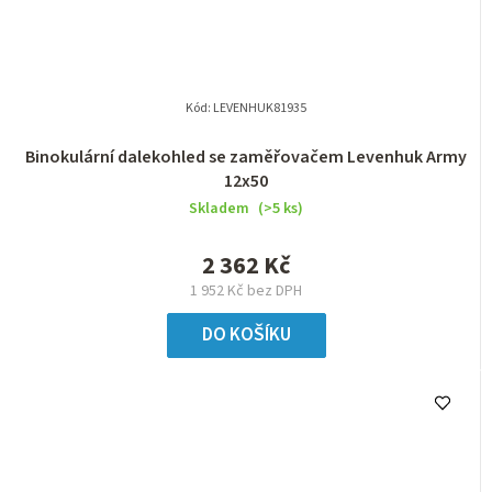
Kód:
LEVENHUK81935
Binokulární dalekohled se zaměřovačem Levenhuk Army
12x50
Skladem
(>5 ks)
2 362 Kč
1 952 Kč bez DPH
DO KOŠÍKU