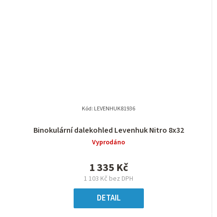
Kód:
LEVENHUK81936
Binokulární dalekohled Levenhuk Nitro 8x32
Vyprodáno
1 335 Kč
1 103 Kč bez DPH
DETAIL