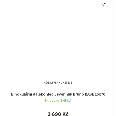
Kód:
LEVENHUK85535
Binokulární dalekohled Levenhuk Bruno BASE 15x70
Skladem
(>5 ks)
3 690 Kč