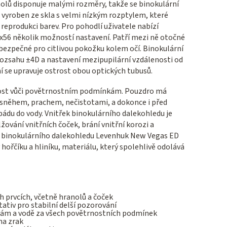
lů disponuje malými rozměry, takže se binokulární
e vyroben ze skla s velmi nízkým rozptylem, které
reprodukci barev. Pro pohodlí uživatele nabízí
56 několik možností nastavení. Patří mezi ně otočné
u bezpečné pro citlivou pokožku kolem očí. Binokulární
rozsahu ±4D a nastavení mezipupilární vzdálenosti od
se upravuje ostrost obou optických tubusů.
ost vůči povětrnostním podmínkám. Pouzdro má
, sněhem, prachem, nečistotami, a dokonce i před
du do vody. Vnitřek binokulárního dalekohledu je
ování vnitřních čoček, brání vnitřní korozi a
o binokulárního dalekohledu Levenhuk New Vegas ED
hořčíku a hliníku, materiálu, který spolehlivě odolává
h prvcích, včetně hranolů a čoček
tiv pro stabilní delší pozorování
otám a vodě za všech povětrnostních podmínek
na zrak