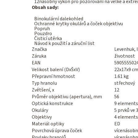
12násobný výkon pro pozorování na velké a extré
Obsah sady:
Binokulární dalekohled
Ochranné krytky okulárů a čoček objektivu
Popruh
Pouzdro
Čisticí utěrka
Návod k použití a záruční list
Značka
Levenhuk, I
Záruka
životnost
EAN
590555502
Velikost balení (DxŠxV)
22x17x9 c
Přepravní hmotnost
1.61 kg
Typ hranolu
střechový
Zvětšení, x
12
Průměr objektivu (apertura), mm
56
Optická konstrukce
9 elements
Okuláry
5 prvků ve 
Objektivy
4 elements
Materiál optiky
ED
Povrchová úprava čoček
vícenásobná
Povlaky hranolů
vícenásobná