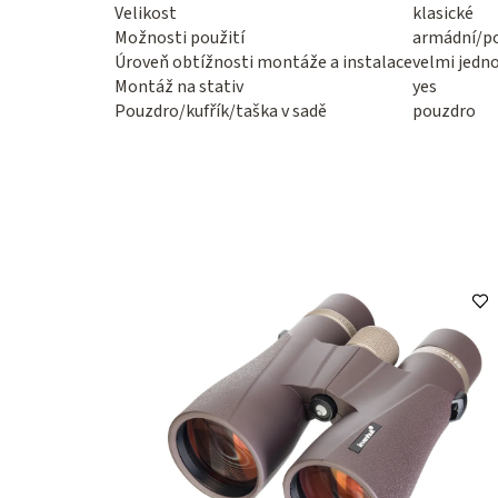
Velikost
klasické
Možnosti použití
armádní/pol
Úroveň obtížnosti montáže a instalace
velmi jedn
Montáž na stativ
yes
Pouzdro/kufřík/taška v sadě
pouzdro