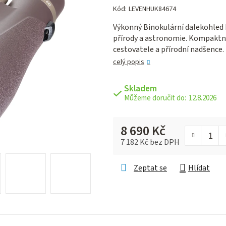
hodnocení
Kód:
LEVENHUK84674
produktu
Výkonný Binokulární dalekohled
je
přírody a astronomie. Kompaktní 
0,0
cestovatele a přírodní nadšence.
z 5
hvězdiček.
celý popis
Skladem
12.8.2026
8 690 Kč
7 182 Kč bez DPH
Měrná cena:
Zeptat se
Hlídat