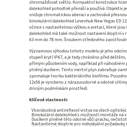
shromažďovat světlo. Kompaktní konstrukce hrano
dalekohled pohodlně přenáší a používá. Objektiv j
snižuje chromatickou aberaci a zachovává přesnou 
binokulární dalekohled Levenhuk New Vegas ED 12x
očnice s nastavitelnou výškou a aretací, které jso
dalekohled má také možnost nastavení dioptrií v 
63 mm do 78 mm. Šroubem středového zaostřování 
Významnou výhodou tohoto modelu je jeho odoln
stupeň krytí IP67, a je tedy chráněno před deštěm
přímým působením vody, například při náhodném pá
plněný dusíkem. Tento inertní plyn zabraňuje zamlž
zpomaluje tvorbu bakteriálního biofilmu. Pouzdr
12x56 je vyrobeno z nárazuvzdorné a odolné slitiny 
drsným podmínkám prostředí.
Klíčové vlastnosti:
Vícenásobná antireflexní vrstva na všech optickýc
Binokulární dalekohled s možností montáže na sta
Dusíkem plněné tělo odolné vůči prachu, nečist
Nastavitelné dioptrie pro individuální požadavky 