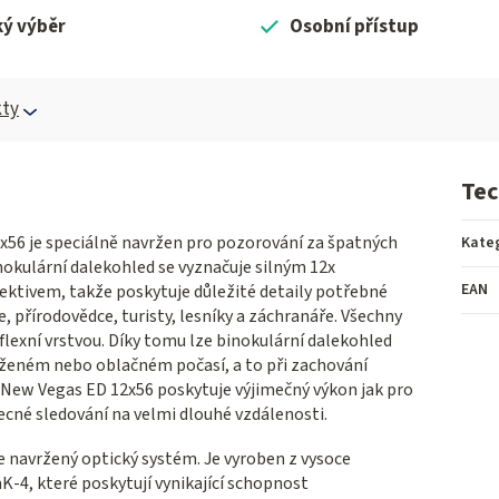
ký výběr
Osobní přístup
ty
Tec
56 je speciálně navržen pro pozorování za špatných
Kate
nokulární dalekohled se vyznačuje silným 12x
EAN
ktivem, takže poskytuje důležité detaily potřebné
e, přírodovědce, turisty, lesníky a záchranáře. Všechny
flexní vrstvou. Díky tomu lze binokulární dalekohled
ženém nebo oblačném počasí, a to při zachování
 New Vegas ED 12x56 poskytuje výjimečný výkon jak pro
ecné sledování na velmi dlouhé vzdálenosti.
 navržený optický systém. Je vyroben z vysoce
K-4, které poskytují vynikající schopnost