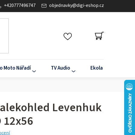
+420777496747
objednavky
@
digi-eshop.cz
NÁKUPNÍ
KOŠÍK
o Moto Nářadí
TV Audio
Ekola
Klima
dalekohled Levenhuk
 12x56
ocení