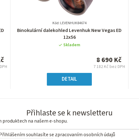
Kód: LEVENHUK84674
Průměrné
ED
Binokulární dalekohled Levenhuk New Vegas ED
hodnocení
12x56
produktu
Skladem
je
0,0
Kč
8 690 Kč
z
 DPH
7 182 Kč bez DPH
5
á
Měrná
hvězdiček.
:
cena:
DETAIL
Přihlaste se k newsletteru
ch produktech na našem e-shopu.
Přihlášením souhlasíte se
zpracovaním osobních údajů