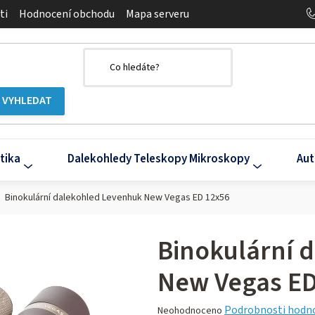
ti
Hodnocení obchodu
Mapa serveru
tika
Dalekohledy Teleskopy Mikroskopy
Aut
Binokulární dalekohled Levenhuk New Vegas ED 12x56
Binokulární 
New Vegas ED
Průměrné
Podrobnosti hodn
Neohodnoceno