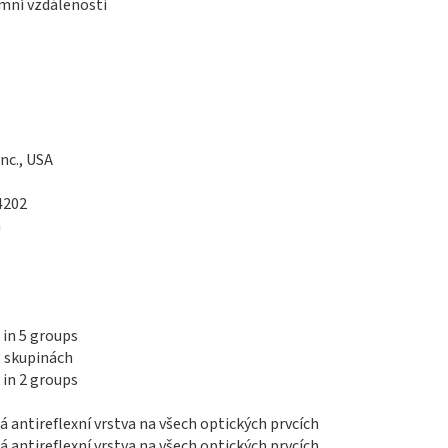
mní vzdálenosti
nc., USA
4202
m
 in 5 groups
3 skupinách
 in 2 groups
 antireflexní vrstva na všech optických prvcích
 antireflexní vrstva na všech optických prvcích