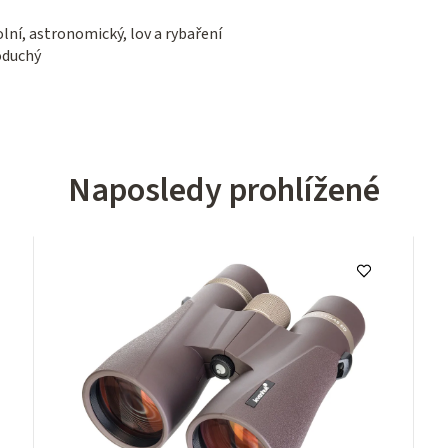
ní, astronomický, lov a rybaření
oduchý
Naposledy prohlížené