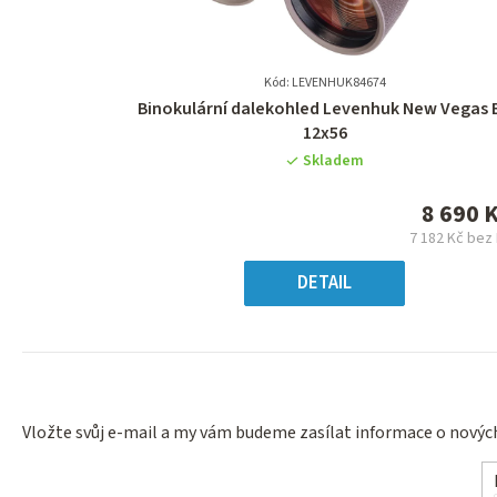
Kód: LEVENHUK84674
Průměrné
Binokulární dalekohled Levenhuk New Vegas 
hodnocení
12x56
produktu
Skladem
je
0,0
8 690 
z
7 182 Kč bez
5
Měrn
hvězdiček.
cena
DETAIL
Vložte svůj e-mail a my vám budeme zasílat informace o nový