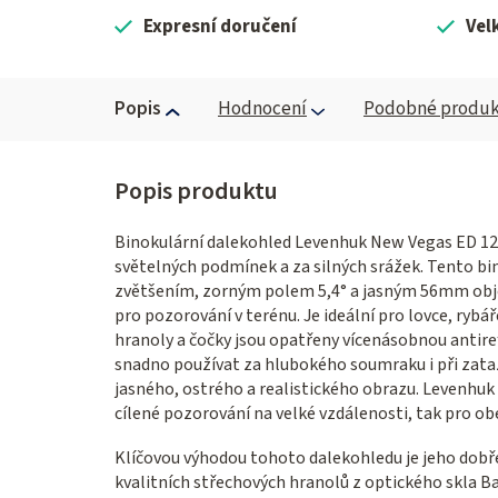
Expresní doručení
Vel
Popis
Hodnocení
Podobné produk
Binokulární dalekohled Levenhuk New Vegas ED 12x
světelných podmínek a za silných srážek. Tento bi
zvětšením, zorným polem 5,4° a jasným 56mm obje
pro pozorování v terénu. Je ideální pro lovce, rybář
hranoly a čočky jsou opatřeny vícenásobnou antire
snadno používat za hlubokého soumraku i při zata
jasného, ostrého a realistického obrazu. Levenhuk
cílené pozorování na velké vzdálenosti, tak pro ob
Klíčovou výhodou tohoto dalekohledu je jeho dobře
kvalitních střechových hranolů z optického skla Ba