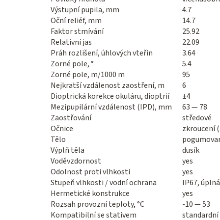
Výstupní pupila, mm
4.7
Oční reliéf, mm
14.7
Faktor stmívání
25.92
Relativní jas
22.09
Práh rozlišení, úhlových vteřin
3.64
Zorné pole, °
5.4
Zorné pole, m/1000 m
95
Nejkratší vzdálenost zaostření, m
6
Dioptrická korekce okuláru, dioptrií
±4
Mezipupilární vzdálenost (IPD), mm
63 — 78
Zaostřování
středové
Očnice
zkroucení 
Tělo
pogumovaný 
Výplň těla
dusík
Voděvzdornost
yes
Odolnost proti vlhkosti
yes
Stupeň vlhkosti / vodní ochrana
IP67, úpln
Hermetické konstrukce
yes
Rozsah provozní teploty, °C
-10 — 53
Kompatibilní se stativem
standardní 