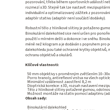
pozorování, třeba během sportovních událostí neb
rozmezí ±3D. Stejně tak lze nastavit mezipupilár
individuální a optimalizovaný zážitek z pozorován
adaptér stativu (adaptér není součástí dodávky).
Robustní tělo z hliníkové slitiny je potaženo gumou
Binokulární dalekohled sice není určen pro ponoření
použití v mírném dešti a dokonce i ve sněhu. Bin
méně než kilogram a je dodáván s popruhem pro po
dalekohledu jsou také ochranné krytky objektivů, m
ochranu objektivů a okulárů.
Klíčové vlastnosti:
50 mm objektivy s proměnným zvětšením 10–30x
Porro hranoly, antireflexní vrstva na všech optick
Minimální vzdálenost zaostření: 8,2 m
Dioptrická korekce: ±3D, rozsah nastavení mezip
Tělo z hliníkové slitiny potažené gumou, odolnos
Možnost montáže na stativ pomocí adaptéru (ada
Obsah sady:
Binokulární dalekohled