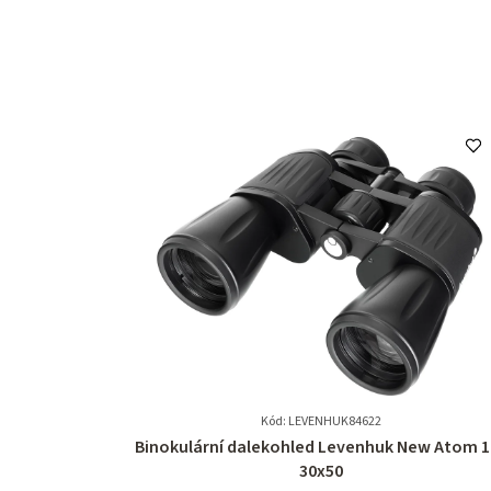
Kód: LEVENHUK84622
Průměrné
Binokulární dalekohled Levenhuk New Atom 1
hodnocení
30x50