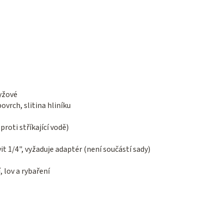
yžové
vrch, slitina hliníku
proti stříkající vodě)
it 1/4", vyžaduje adaptér (není součástí sady)
 lov a rybaření