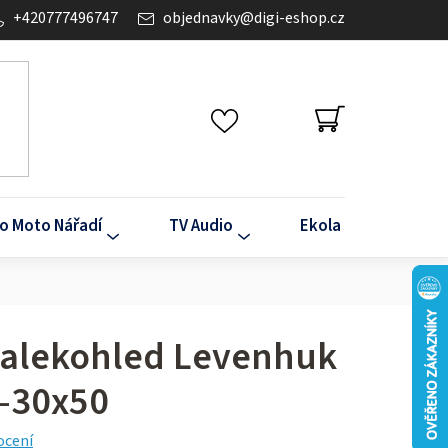
+420777496747
objednavky
@
digi-eshop.cz
NÁKUPNÍ
KOŠÍK
o Moto Nářadí
TV Audio
Ekola
Klima
dalekohled Levenhuk
–30x50
ocení