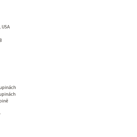
, USA
8
kupinách
kupinách
upině
ý