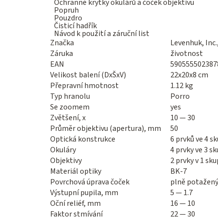
Ochranné krytky okulárů a čoček objektivu
Popruh
Pouzdro
Čisticí hadřík
Návod k použití a záruční list
Značka
Levenhuk, Inc.
Záruka
životnost
EAN
590555502387
Velikost balení (DxŠxV)
22x20x8 cm
Přepravní hmotnost
1.12 kg
Typ hranolu
Porro
Se zoomem
yes
Zvětšení, x
10 — 30
Průměr objektivu (apertura), mm
50
Optická konstrukce
6 prvků ve 4 s
Okuláry
4 prvky ve 3 s
Objektivy
2 prvky v 1 sk
Materiál optiky
BK-7
Povrchová úprava čoček
plně potažen
Výstupní pupila, mm
5 — 1.7
Oční reliéf, mm
16 — 10
Faktor stmívání
22 — 30