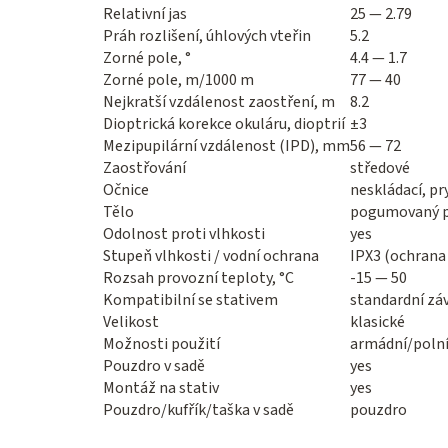
Relativní jas
25 — 2.79
Práh rozlišení, úhlových vteřin
5.2
Zorné pole, °
4.4 — 1.7
Zorné pole, m/1000 m
77 — 40
Nejkratší vzdálenost zaostření, m
8.2
Dioptrická korekce okuláru, dioptrií
±3
Mezipupilární vzdálenost (IPD), mm
56 — 72
Zaostřování
středové
Očnice
neskládací, pr
Tělo
pogumovaný po
Odolnost proti vlhkosti
yes
Stupeň vlhkosti / vodní ochrana
IPX3 (ochrana 
Rozsah provozní teploty, °C
-15 — 50
Kompatibilní se stativem
standardní záv
Velikost
klasické
Možnosti použití
armádní/polní,
Pouzdro v sadě
yes
Montáž na stativ
yes
Pouzdro/kufřík/taška v sadě
pouzdro