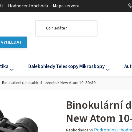
ti
Hodnocení obchodu
Mapa serveru
tika
Dalekohledy Teleskopy Mikroskopy
Aut
Binokulární dalekohled Levenhuk New Atom 10–30x50
Binokulární 
New Atom 10
Průměrné
Podrobnosti hodn
Neohodnoceno