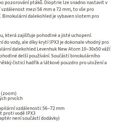
o pozorování ptáků. Dioptrie lze snadno nastavit v
ní vzdálenost mezi 56 mm a 72 mm, to vše pro
í. Binokulární dalekohled je vybaven slotem pro
, která zajišťuje pohodlné a jisté uchopení.
 do vody, ale díky krytí IPX3 je dokonale vhodný pro
okulární dalekohled Levenhuk New Atom 10–30x50 váží
hodlné delší používání. Součástí binokulárního
ěkký čisticí hadřík a látkové pouzdro pro uložení a
 (zoom)
ých prvcích
upilární vzdálenosti: 56–72 mm
t proti vodě IPX3
ptér není součástí dodávky)