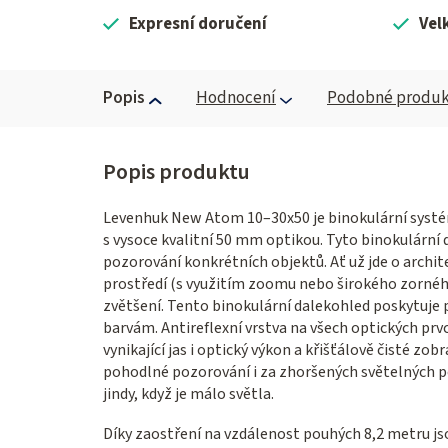
Expresní doručení
Vel
Popis
Hodnocení
Podobné produk
Levenhuk New Atom 10–30x50 je binokulární systém
s vysoce kvalitní 50 mm optikou. Tyto binokulární
pozorování konkrétních objektů. Ať už jde o archit
prostředí (s využitím zoomu nebo širokého zorného
zvětšení. Tento binokulární dalekohled poskytuje 
barvám. Antireflexní vrstva na všech optických prvc
vynikající jas i optický výkon a křišťálově čisté z
pohodlné pozorování i za zhoršených světelných po
jindy, když je málo světla.
Díky zaostření na vzdálenost pouhých 8,2 metru jso