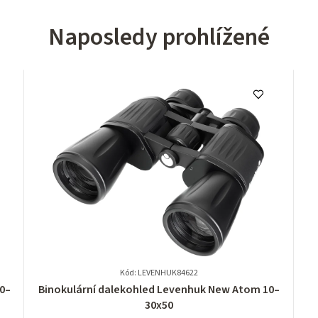
Naposledy prohlížené
Kód: LEVENHUK84622
Průměrné
0–
Binokulární dalekohled Levenhuk New Atom 10–
hodnocení
30x50