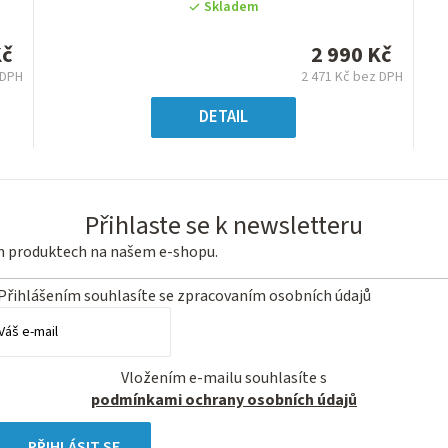
produktu
Skladem
je
0,0
Kč
2 990 Kč
z
 DPH
2 471 Kč bez DPH
5
á
Měrná
hvězdiček.
:
cena:
DETAIL
Přihlaste se k newsletteru
ch produktech na našem e-shopu.
Přihlášením souhlasíte se
zpracovaním osobních údajů
Vložením e-mailu souhlasíte s
podmínkami ochrany osobních údajů
PŘIHLÁSIT SE