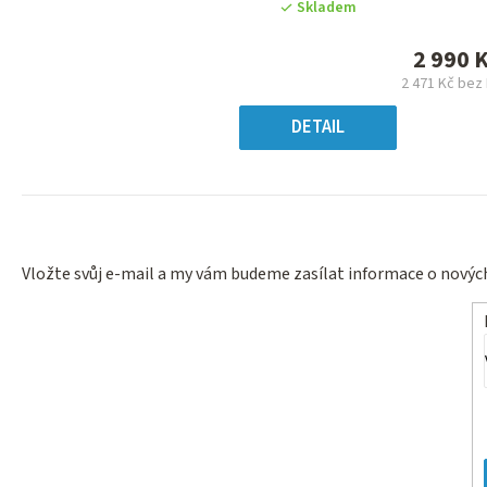
produktu
Skladem
je
0,0
2 990 
z
2 471 Kč bez
5
Měrn
hvězdiček.
cena
DETAIL
Vložte svůj e-mail a my vám budeme zasílat informace o nový