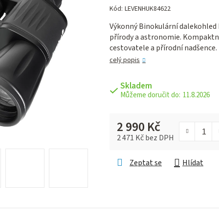
hodnocení
Kód:
LEVENHUK84622
produktu
Výkonný Binokulární dalekohled
je
přírody a astronomie. Kompaktní 
0,0
cestovatele a přírodní nadšence.
z 5
hvězdiček.
celý popis
Skladem
11.8.2026
2 990 Kč
2 471 Kč bez DPH
Měrná cena:
Zeptat se
Hlídat