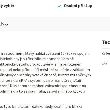
ký výběr
Osobní přístup
ty
Tec
 se zoomem, který nabízí zvětšení 10–30x ve spojení
Kate
 dalekohledy jsou flexibilním pomocníkem při
EAN
ektonické detaily, divokou zvěř v jejím přirozeném
 pole) nebo přírodní či městské scenérie v základním
působivý obraz díky vysoké čistotě, kontrastu a věrným
ích ze skla BK-7 a systém porro hranolů zajišťují
obrazení. Díky tomu se mohou zákazníci spolehnout na
dmínek, a to za soumraku, za svítání nebo kdykoli
u tyto binokulární dalekohledy ideální pro blízká