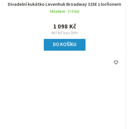
Divadelní kukátko Levenhuk Broadway 325E s lorňonem
Skladem
(>5 ks)
1 098 Kč
907 Kč bez DPH
DO KOŠÍKU