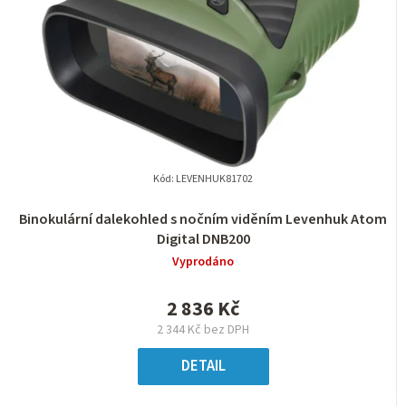
Kód:
LEVENHUK81702
Binokulární dalekohled s nočním viděním Levenhuk Atom
Digital DNB200
Vyprodáno
2 836 Kč
2 344 Kč bez DPH
DETAIL