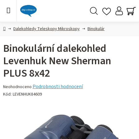
Přejít
na
obsah
Hledat
NÁ
KO
Domů
Dalekohledy Teleskopy Mikroskopy
Binokulár
Binokulární dalekohled
Levenhuk New Sherman
PLUS 8x42
Průměrné
Podrobnosti hodnocení
Neohodnoceno
hodnocení
Kód:
LEVENHUK84609
produktu
je
0,0
z 5
hvězdiček.