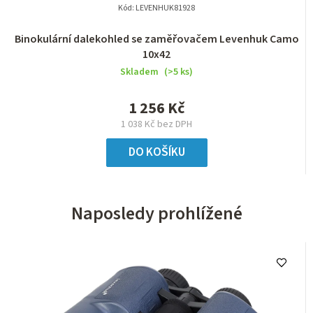
Kód:
LEVENHUK81928
Binokulární dalekohled se zaměřovačem Levenhuk Camo
10x42
Skladem
(>5 ks)
1 256 Kč
1 038 Kč bez DPH
DO KOŠÍKU
Naposledy prohlížené