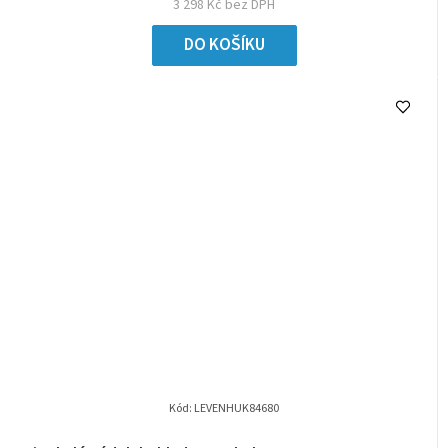
3 298 Kč bez DPH
DO KOŠÍKU
Kód:
LEVENHUK84680