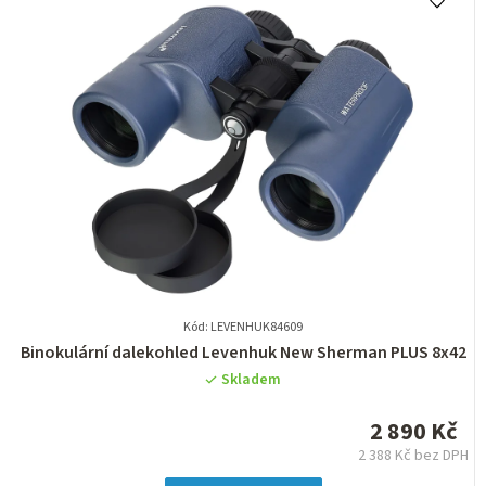
Kód: LEVENHUK84609
Průměrné
Binokulární dalekohled Levenhuk New Sherman PLUS 8x42
hodnocení
Skladem
produktu
je
2 890 Kč
0,0
2 388 Kč bez DPH
z
Měrná