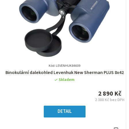
Kód: LEVENHUK84609
Průměrné
Binokulární dalekohled Levenhuk New Sherman PLUS 8x42
hodnocení
Skladem
produktu
je
2 890 Kč
0,0
2 388 Kč bez DPH
z
Měrná
5
cena:
DETAIL
hvězdiček.