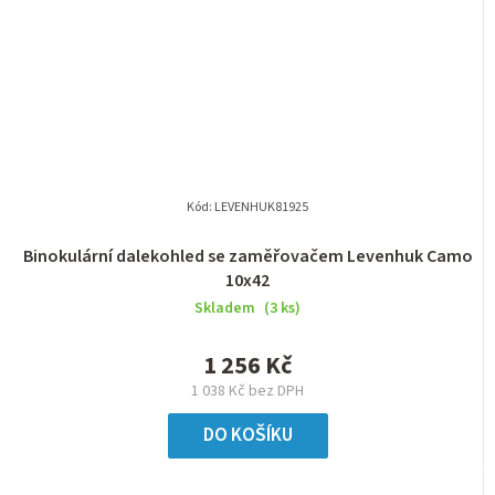
Kód:
LEVENHUK81925
Binokulární dalekohled se zaměřovačem Levenhuk Camo
10x42
Skladem
(3 ks)
1 256 Kč
1 038 Kč bez DPH
DO KOŠÍKU