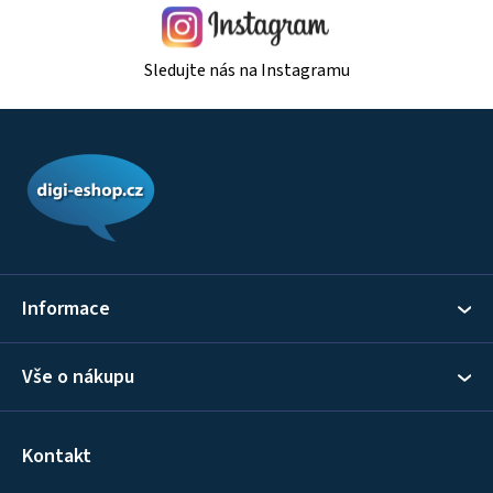
Sledujte nás na Instagramu
Z
á
p
a
t
í
Informace
Vše o nákupu
Kontakt