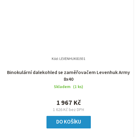
Kód:
LEVENHUK81931
Binokulární dalekohled se zaměřovačem Levenhuk Army
8x40
Skladem
(1 ks)
1 967 Kč
1 626 Kč bez DPH
DO KOŠÍKU