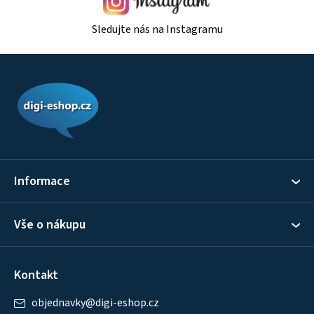
Sledujte nás na Instagramu
Z
á
p
a
t
í
Informace
Vše o nákupu
Kontakt
objednavky
@
digi-eshop.cz