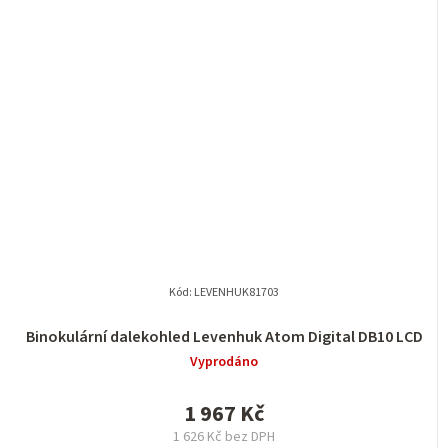
Kód:
LEVENHUK81703
Binokulární dalekohled Levenhuk Atom Digital DB10 LCD
Vyprodáno
1 967 Kč
1 626 Kč bez DPH