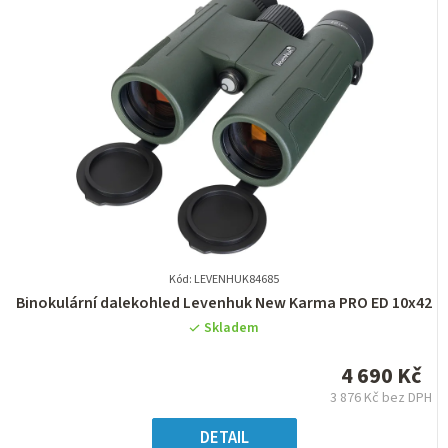
Kód: LEVENHUK84685
Průměrné
Binokulární dalekohled Levenhuk New Karma PRO ED 10x42
hodnocení
Skladem
produktu
je
4 690 Kč
0,0
3 876 Kč bez DPH
z
Měrná
5
cena:
DETAIL