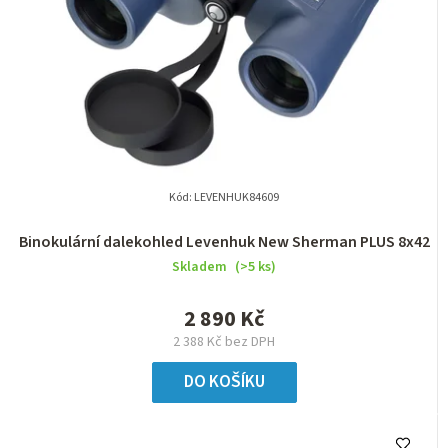
Kód:
LEVENHUK84609
Binokulární dalekohled Levenhuk New Sherman PLUS 8x42
Skladem
(>5 ks)
2 890 Kč
2 388 Kč bez DPH
DO KOŠÍKU