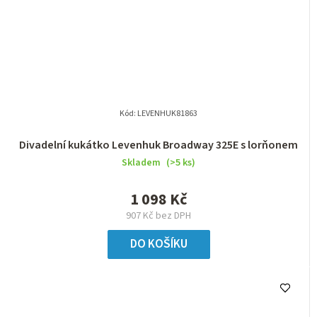
Kód:
LEVENHUK81863
Divadelní kukátko Levenhuk Broadway 325E s lorňonem
Skladem
(>5 ks)
1 098 Kč
907 Kč bez DPH
DO KOŠÍKU