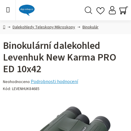
Přejít
na
obsah
Hledat
NÁ
KO
Domů
Dalekohledy Teleskopy Mikroskopy
Binokulár
Binokulární dalekohled
Levenhuk New Karma PRO
ED 10x42
Průměrné
Podrobnosti hodnocení
Neohodnoceno
hodnocení
Kód:
LEVENHUK84685
produktu
je
0,0
z 5
hvězdiček.