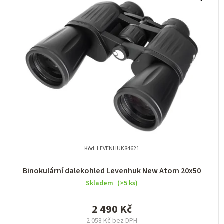
Kód:
LEVENHUK84621
Binokulární dalekohled Levenhuk New Atom 20x50
Skladem
(>5 ks)
2 490 Kč
2 058 Kč bez DPH