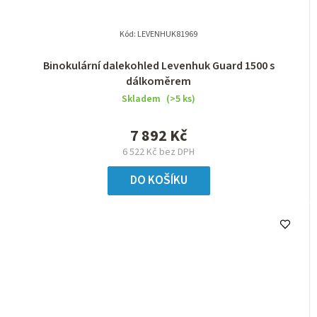
Kód:
LEVENHUK81969
Binokulární dalekohled Levenhuk Guard 1500 s
dálkoměrem
Skladem
(>5 ks)
7 892 Kč
6 522 Kč bez DPH
DO KOŠÍKU