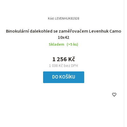
Kód:
LEVENHUK81928
Binokulární dalekohled se zaměřovačem Levenhuk Camo
10x42
Skladem
(>5 ks)
1 256 Kč
1 038 Kč bez DPH
DO KOŠÍKU