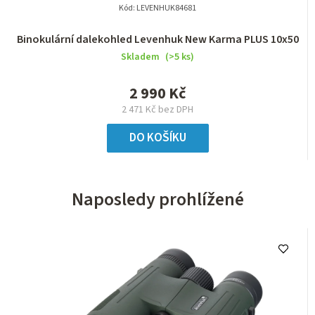
Kód:
LEVENHUK84681
Binokulární dalekohled Levenhuk New Karma PLUS 10x50
Skladem
(>5 ks)
2 990 Kč
2 471 Kč bez DPH
DO KOŠÍKU
Naposledy prohlížené