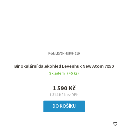
Kód:
LEVENHUK84619
Binokulární dalekohled Levenhuk New Atom 7x50
Skladem
(>5 ks)
1 590 Kč
1 314 Kč bez DPH
DO KOŠÍKU