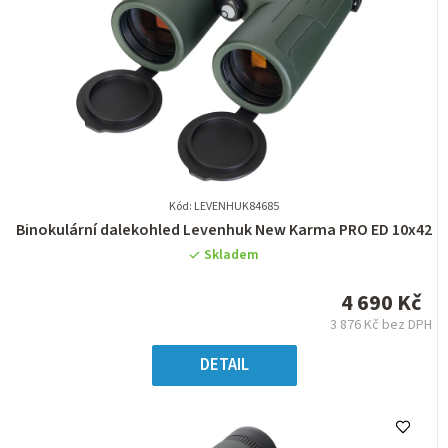
Kód: LEVENHUK84685
Průměrné
Binokulární dalekohled Levenhuk New Karma PRO ED 10x42
hodnocení
Skladem
produktu
je
4 690 Kč
0,0
3 876 Kč bez DPH
z
Měrná
5
cena:
DETAIL
hvězdiček.