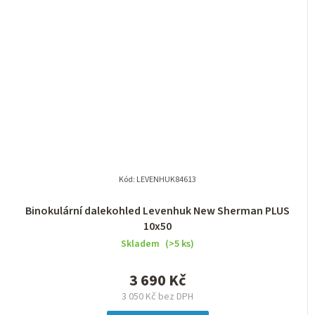
Kód:
LEVENHUK84613
Binokulární dalekohled Levenhuk New Sherman PLUS
10x50
Skladem
(>5 ks)
3 690 Kč
3 050 Kč bez DPH