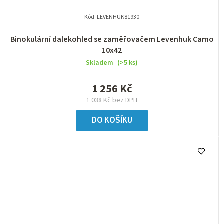
Kód:
LEVENHUK81930
Binokulární dalekohled se zaměřovačem Levenhuk Camo
10x42
Skladem
(>5 ks)
1 256 Kč
1 038 Kč bez DPH
DO KOŠÍKU