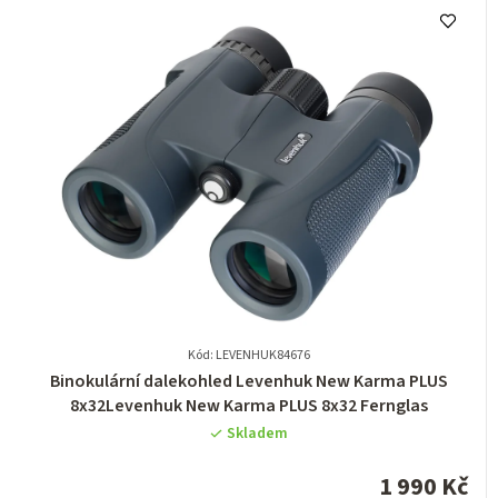
Kód: LEVENHUK84676
Průměrné
Binokulární dalekohled Levenhuk New Karma PLUS
hodnocení
8x32Levenhuk New Karma PLUS 8x32 Fernglas
produktu
Skladem
je
0,0
1 990 Kč