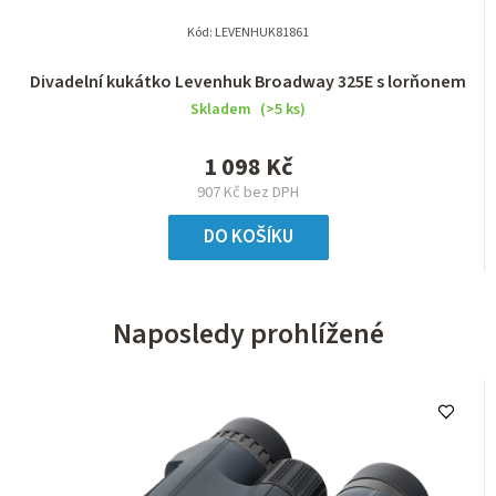
Kód:
LEVENHUK81861
Divadelní kukátko Levenhuk Broadway 325E s lorňonem
Skladem
(>5 ks)
1 098 Kč
907 Kč bez DPH
DO KOŠÍKU
Naposledy prohlížené