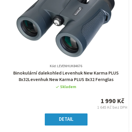
Kód: LEVENHUK84676
Průměrné
Binokulární dalekohled Levenhuk New Karma PLUS
hodnocení
8x32Levenhuk New Karma PLUS 8x32 Fernglas
produktu
Skladem
je
0,0
1 990 Kč
z
1 645 Kč bez DPH
5
Měrná
hvězdiček.
cena:
DETAIL