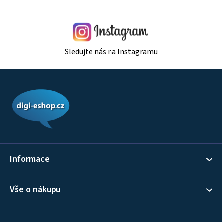
Sledujte nás na Instagramu
Z
á
p
a
t
í
Informace
Vše o nákupu