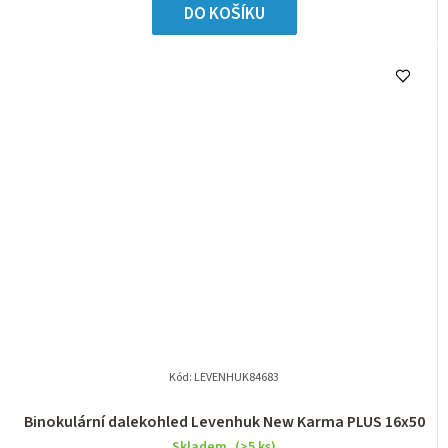
DO KOŠÍKU
Kód:
LEVENHUK84683
Binokulární dalekohled Levenhuk New Karma PLUS 16x50
Skladem
(>5 ks)