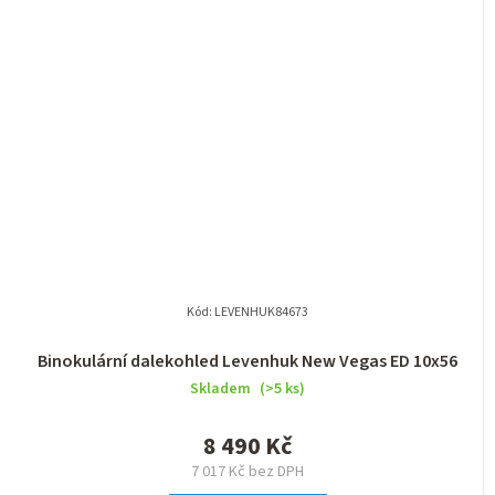
Kód:
LEVENHUK84673
Binokulární dalekohled Levenhuk New Vegas ED 10x56
Skladem
(>5 ks)
8 490 Kč
7 017 Kč bez DPH