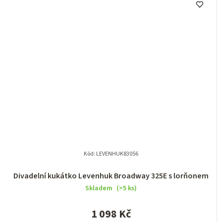
Kód:
LEVENHUK83056
Divadelní kukátko Levenhuk Broadway 325E s lorňonem
Skladem
(>5 ks)
1 098 Kč