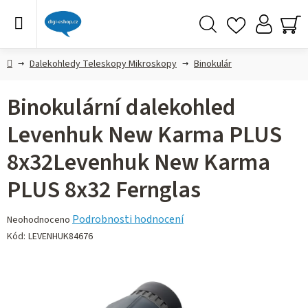
Přejít
na
obsah
Hledat
NÁ
KO
Domů
Dalekohledy Teleskopy Mikroskopy
Binokulár
Binokulární dalekohled
Levenhuk New Karma PLUS
8x32Levenhuk New Karma
PLUS 8x32 Fernglas
Průměrné
Podrobnosti hodnocení
Neohodnoceno
hodnocení
Kód:
LEVENHUK84676
produktu
je
0,0
z 5