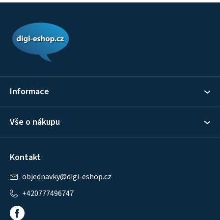
Z
á
p
a
t
í
Informace
Vše o nákupu
Kontakt
objednavky
@
digi-eshop.cz
+420777496747