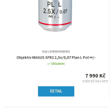
Kód: LEVENHUK83453
Průměrné
Objektiv MAGUS SFR2 2,5х/0,07 Plan L Pol ∞/-
hodnocení
Skladem
produktu
je
7 990 Kč
0,0
6 603 Kč bez DPH
z
Měrná
5
cena:
DETAIL
hvězdiček.