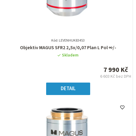
Kód: LEVENHUK83453
Průměrné
Objektiv MAGUS SFR2 2,5х/0,07 Plan L Pol ∞/-
hodnocení
Skladem
produktu
je
7 990 Kč
0,0
6 603 Kč bez DPH
z
Měrná
5
cena:
DETAIL
hvězdiček.