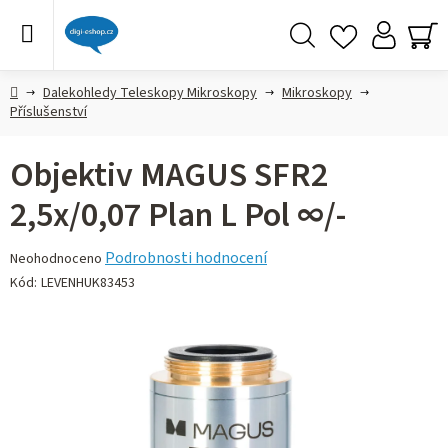
Přejít
na
obsah
Hledat
NÁ
KO
Domů
Dalekohledy Teleskopy Mikroskopy
Mikroskopy
Příslušenství
Objektiv MAGUS SFR2
2,5х/0,07 Plan L Pol ∞/-
Průměrné
Podrobnosti hodnocení
Neohodnoceno
hodnocení
Kód:
LEVENHUK83453
produktu
je
0,0
z 5
hvězdiček.